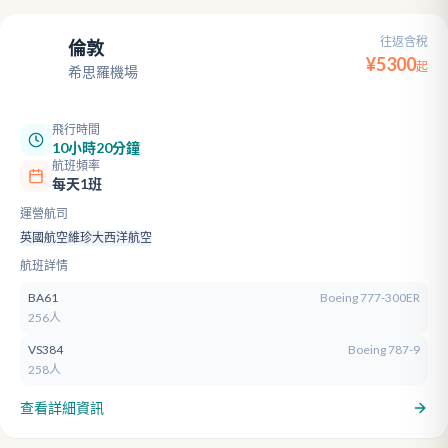
往返含稅
倫敦
LHR
¥
5300
起
希思羅機場
飛行時間
10小時20分鐘
航班頻率
每天1班
運營航司
英國航空
維珍大西洋航空
航班詳情
BA61
Boeing 777-300ER
256人
VS384
Boeing 787-9
258人
查看詳細資訊