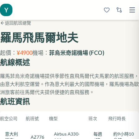
Y
返回航班總覽
羅馬
飛馬爾地夫
起價：
¥
4900
機場：
菲烏米奇諾機場
(
FCO
)
航線概述
羅馬菲烏米奇諾機場提供季節性直飛馬爾代夫馬累的航班服務，
由意大利航空運營。作為意大利最大的國際機場，羅馬機場為歐
洲旅客前往馬爾代夫提供便捷的直飛服務。
航班資訊
航空公司
航班號
機型
班次
飛行時長
意大利
Airbus A330-
每週
約9小時10
AZ776