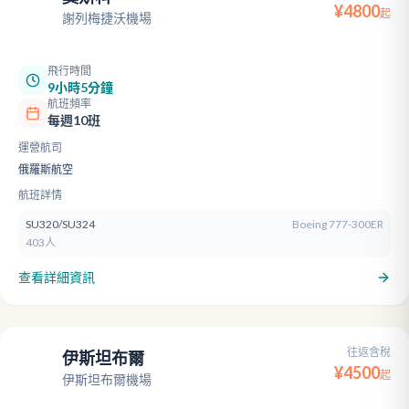
SVO
¥
4800
起
謝列梅捷沃機場
飛行時間
9小時5分鐘
航班頻率
每週10班
運營航司
俄羅斯航空
航班詳情
SU320/SU324
Boeing 777-300ER
403人
查看詳細資訊
往返含稅
伊斯坦布爾
IST
¥
4500
起
伊斯坦布爾機場