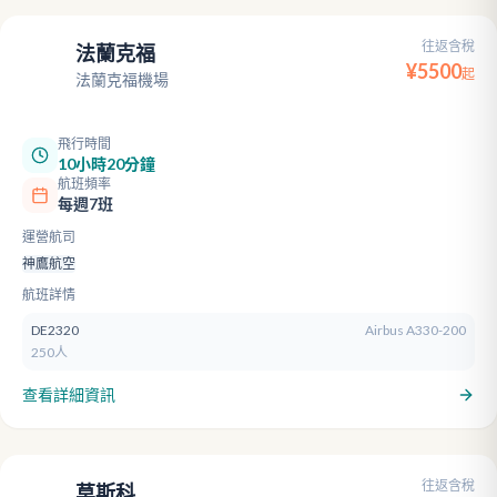
往返含稅
法蘭克福
FRA
¥
5500
起
法蘭克福機場
飛行時間
10小時20分鐘
航班頻率
每週7班
運營航司
神鷹航空
航班詳情
DE2320
Airbus A330-200
250人
查看詳細資訊
往返含稅
莫斯科