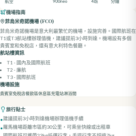
航空
900neo
4班
分鐘
機場指南
菲烏米奇諾機場
(
FCO
)
菲烏米奇諾機場是意大利最繁忙的機場，設施完善。國際航班在
T1或T3航站樓辦理值機，建議提前3小時到達。機場設有多個
貴賓室和免稅店，還有意大利特色餐廳。
航站樓資訊
T1 - 國內及國際航班
T2 - 廉航
T3 - 國際航班
機場設施
貴賓室
免稅店
餐飲區
休息區
充電站
淋浴間
旅行貼士
建議提前3小時到達機場辦理值機手續
•
羅馬機場距離市區約30公里，可乘坐快線或出租車
•
國際航班可攜帶23kg托運行李，手提行李不超過7kg