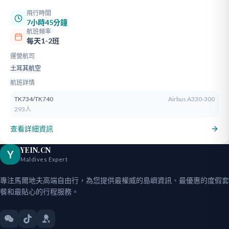
飛行時間
7小時45分鐘
航班頻率
每天1-2班
運營航司
土耳其航空
航班詳情
TK734/TK740
Airbus A330-300
293人
查看詳細資訊
YEIN.CN
Y
Maldives Expert
專注馬爾地夫高端自由行，為您提供最權威的島嶼資訊、最優惠的度假套
餐和最貼心的行程服務。