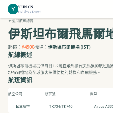
YEIN.CN
Y
Maldives Expert
返回航班總覽
伊斯坦布爾
飛馬爾
起價：
¥
4500
機場：
伊斯坦布爾機場
(
IST
)
航線概述
伊斯坦布爾機場提供每日1-2班直飛馬爾代夫馬累的航班
坦布爾機場為全球旅客提供便捷的轉機和直飛服務。
航班資訊
航空公司
航班號
機型
土耳其航空
TK734/TK740
Airbus A33