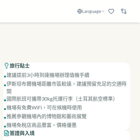
Language
旅行貼士
建議提前3小時到達機場辦理值機手續
•
伊斯坦布爾機場距離市區較遠，建議預留充足的交通時
•
間
國際航班可攜帶30kg托運行李（土耳其航空標準）
•
機場有免費WiFi，可在候機時使用
•
推薦參觀機場內的博物館和藝術展覽
•
機場免稅店商品豐富，價格優惠
•
簽證與入境