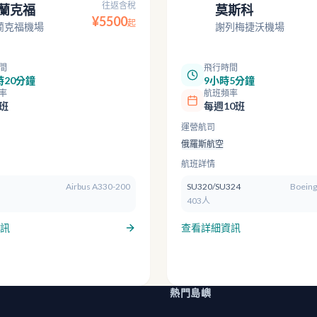
往返含稅
蘭克福
莫斯科
SVO
¥
5500
起
蘭克福機場
謝列梅捷沃機場
間
飛行時間
時20分鐘
9小時5分鐘
率
航班頻率
班
每週10班
運營航司
俄羅斯航空
航班詳情
Airbus A330-200
SU320/SU324
Boeing
403人
訊
查看詳細資訊
熱門島嶼