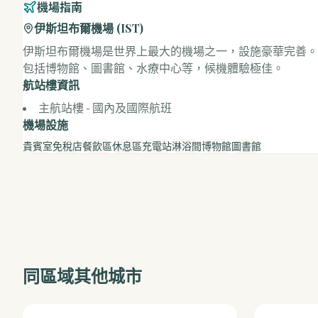
機場指南
伊斯坦布爾機場
(
IST
)
伊斯坦布爾機場是世界上最大的機場之一，設施豪華完善。
包括博物館、圖書館、水療中心等，候機體驗極佳。
航站樓資訊
主航站樓 - 國內及國際航班
機場設施
貴賓室
免稅店
餐飲區
休息區
充電站
淋浴間
博物館
圖書館
同區域其他城市