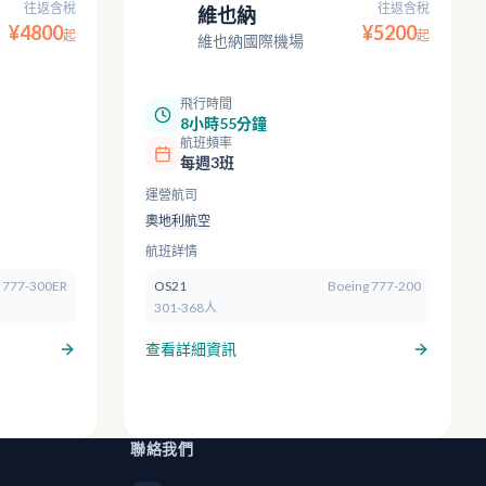
往返含稅
往返含稅
維也納
VIE
¥
4800
¥
5200
起
起
維也納國際機場
飛行時間
8小時55分鐘
航班頻率
每週3班
運營航司
奧地利航空
航班詳情
 777-300ER
OS21
Boeing 777-200
301-368人
查看詳細資訊
聯絡我們