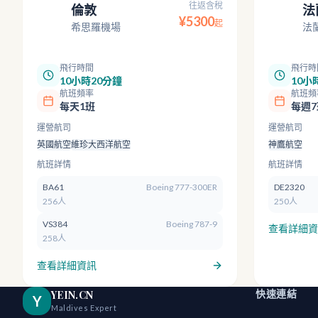
往返含稅
倫敦
法
LHR
FRA
¥
5300
起
希思羅機場
法
飛行時間
飛行時
10小時20分鐘
10小
航班頻率
航班頻
每天1班
每週7
運營航司
運營航司
英國航空
維珍大西洋航空
神鷹航空
航班詳情
航班詳情
BA61
Boeing 777-300ER
DE2320
256人
250人
VS384
Boeing 787-9
查看詳細資
258人
查看詳細資訊
快速連結
YEIN.CN
Y
Maldives Expert