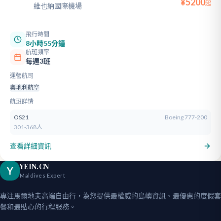
¥
5200
起
維也納國際機場
飛行時間
8小時55分鐘
航班頻率
每週3班
運營航司
奧地利航空
航班詳情
OS21
Boeing 777-200
301-368人
查看詳細資訊
YEIN.CN
Y
Maldives Expert
專注馬爾地夫高端自由行，為您提供最權威的島嶼資訊、最優惠的度假套
餐和最貼心的行程服務。