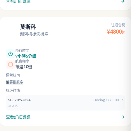
查看詳細資訊
往返含稅
莫斯科
SVO
¥
4800
起
謝列梅捷沃機場
飛行時間
9小時5分鐘
航班頻率
每週10班
運營航司
俄羅斯航空
航班詳情
SU320/SU324
Boeing 777-300ER
403人
查看詳細資訊