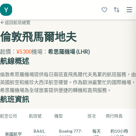
Y
返回航班總覽
倫敦
飛馬爾地夫
起價：
¥
5300
機場：
希思羅機場
(
LHR
)
航線概述
倫敦希思羅機場提供每日兩班直飛馬爾代夫馬累的航班服務，由
英國航空和維珍大西洋航空運營。作為歐洲最繁忙的國際機場，
希思羅機場為全球旅客提供便捷的轉機和直飛服務。
航班資訊
航空公司
航班號
機型
班次
飛行時長
BA61,
Boeing 777-
每天
約10小時
英國航空