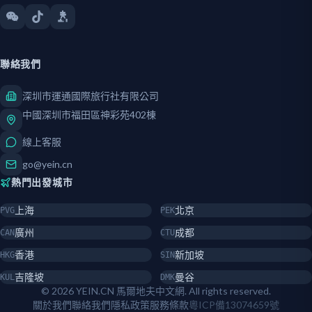
聯絡我們
深圳市運通國際旅行社有限公司
中國深圳市福田區神彩苑402棟
線上客服
go@yein.cn
熱門出發城市
上海
北京
PVG
PEK
廣州
成都
CAN
CTU
香港
新加坡
HKG
SIN
吉隆坡
曼谷
KUL
DMK
© 2026 YEIN.CN 馬爾地夫中文網. All rights reserved.
關於我們
聯絡我們
隱私政策
服務條款
粵ICP備13074659號