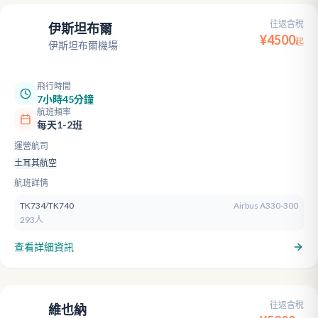
往返含稅
伊斯坦布爾
IST
¥
4500
起
伊斯坦布爾機場
飛行時間
7小時45分鐘
航班頻率
每天1-2班
運營航司
土耳其航空
航班詳情
TK734/TK740
Airbus A330-300
293人
查看詳細資訊
往返含稅
維也納
VIE