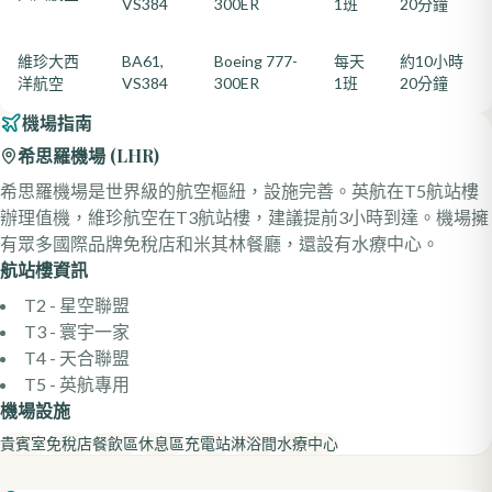
VS384
300ER
1班
20分鐘
維珍大西
BA61,
Boeing 777-
每天
約10小時
洋航空
VS384
300ER
1班
20分鐘
機場指南
希思羅機場
(
LHR
)
希思羅機場是世界級的航空樞紐，設施完善。英航在T5航站樓
辦理值機，維珍航空在T3航站樓，建議提前3小時到達。機場擁
有眾多國際品牌免稅店和米其林餐廳，還設有水療中心。
航站樓資訊
T2 - 星空聯盟
T3 - 寰宇一家
T4 - 天合聯盟
T5 - 英航專用
機場設施
貴賓室
免稅店
餐飲區
休息區
充電站
淋浴間
水療中心