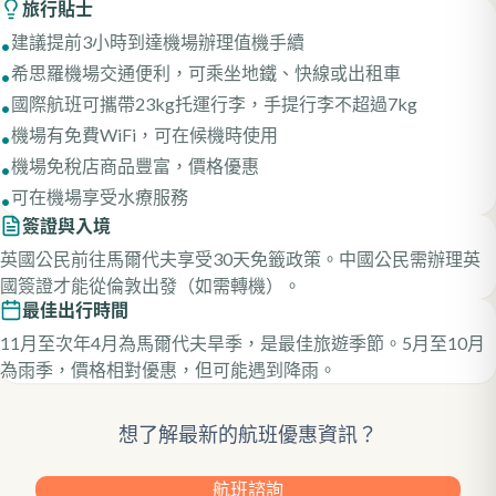
旅行貼士
建議提前3小時到達機場辦理值機手續
•
希思羅機場交通便利，可乘坐地鐵、快線或出租車
•
國際航班可攜帶23kg托運行李，手提行李不超過7kg
•
機場有免費WiFi，可在候機時使用
•
機場免稅店商品豐富，價格優惠
•
可在機場享受水療服務
•
簽證與入境
英國公民前往馬爾代夫享受30天免籤政策。中國公民需辦理英
國簽證才能從倫敦出發（如需轉機）。
最佳出行時間
11月至次年4月為馬爾代夫旱季，是最佳旅遊季節。5月至10月
為雨季，價格相對優惠，但可能遇到降雨。
想了解最新的航班優惠資訊？
航班諮詢