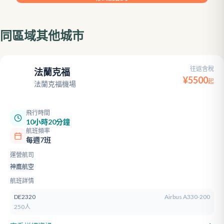
同區域其他城市
往返含稅
法蘭克福
FRA
¥
5500
起
法蘭克福機場
飛行時間
10小時20分鐘
航班頻率
每週7班
運營航司
神鷹航空
航班詳情
DE2320
Airbus A330-200
250人