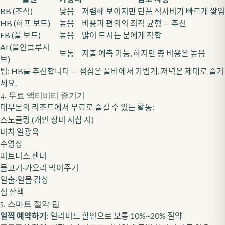
BB (조식)
낮음
저렴해 보이지만 단품 식사비가 빠르게 쌓임
HB (하프 보드)
높음
비용과 편의의 최적 균형 — 추천
FB (풀 보드)
높음
많이 드시는 분에게 적합
AI (올인클루시
보통
지출 예측 가능, 하지만 총 비용은 높음
브)
팁: HB를 추천합니다 — 점심은 풀바에서 가볍게, 저녁은 제대로 즐기
세요.
4. 무료 액티비티 즐기기
대부분의 리조트에서 무료로 즐길 수 있는 활동:
스노클링 (개인 장비 지참 시)
비치 일광욕
수영장
피트니스 센터
물고기·가오리 먹이주기
일출·일몰 감상
섬 산책
5. 스마트 절약 팁
일찍 예약하기
: 얼리버드 할인으로 보통 10%~20% 절약