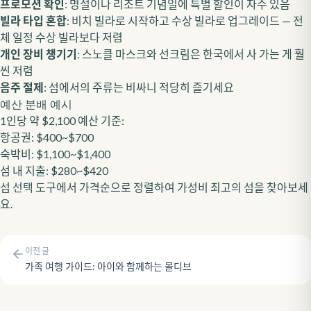
프로모션 확인
: 명절이나 리조트 기념일에 특별 할인이 자주 있음
빌라 타입 혼합
: 비치 빌라로 시작하고 수상 빌라로 업그레이드 — 전
체 일정 수상 빌라보다 저렴
개인 장비 챙기기
: 스노클 마스크와 선크림은 한국에서 사 가는 게 훨
씬 저렴
음주 절제
: 섬에서의 주류는 비싸니 적당히 즐기세요
예산 분배 예시
1인당 약 $2,100 예산 기준:
항공권: $400~$700
숙박비: $1,100~$1,400
섬 내 지출: $280~$420
섬 선택 도구
에서 가격순으로 정렬하여 가성비 최고의 섬을 찾아보세
요.
이전 글
가족 여행 가이드: 아이와 함께하는 몰디브