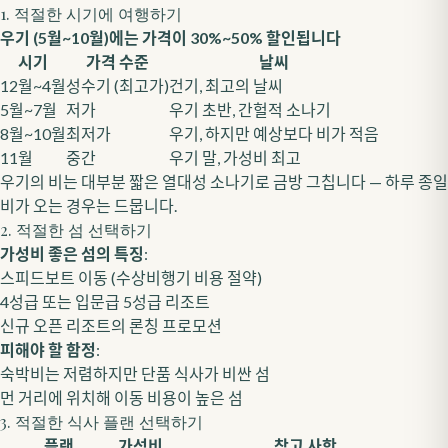
1. 적절한 시기에 여행하기
우기 (5월~10월)에는 가격이 30%~50% 할인됩니다
시기
가격 수준
날씨
12월~4월
성수기 (최고가)
건기, 최고의 날씨
5월~7월
저가
우기 초반, 간헐적 소나기
8월~10월
최저가
우기, 하지만 예상보다 비가 적음
11월
중간
우기 말, 가성비 최고
우기의 비는 대부분 짧은 열대성 소나기로 금방 그칩니다 — 하루 종일
비가 오는 경우는 드뭅니다.
2. 적절한 섬 선택하기
가성비 좋은 섬의 특징
:
스피드보트 이동 (수상비행기 비용 절약)
4성급 또는 입문급 5성급 리조트
신규 오픈 리조트의 론칭 프로모션
피해야 할 함정
:
숙박비는 저렴하지만 단품 식사가 비싼 섬
먼 거리에 위치해 이동 비용이 높은 섬
3. 적절한 식사 플랜 선택하기
플랜
가성비
참고 사항