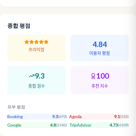
종합 평점
4.84
프리미엄
이용자 평점
9.3
100
종합 점수
추천 지수
외부 평점
Booking
9.3
Agoda
9.1
(
670
)
(
532
)
Google
4.8
TripAdvisor
4.73
(
2142
)
(
6109
)