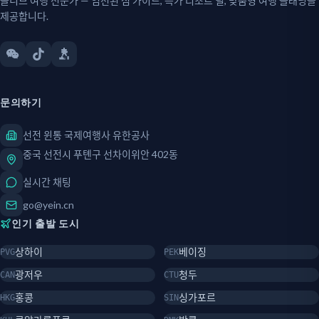
몰디브 여행 전문가 — 엄선된 섬 가이드, 특가 리조트 딜, 맞춤형 여행 플래닝을
제공합니다.
문의하기
선전 윈통 국제여행사 유한공사
중국 선전시 푸톈구 선차이위안 402동
실시간 채팅
go@yein.cn
인기 출발 도시
상하이
베이징
PVG
PEK
광저우
청두
CAN
CTU
홍콩
싱가포르
HKG
SIN