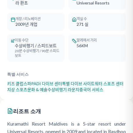
라 환초
Universal Resorts
개장 / 리노베이션
객실 수
2009년 개업
271
실
이동 수단
말레에서 거리
수상비행기 / 스피드보트
56KM
20분 수상비행기 / 90분 스피드
보트
특별 서비스
키즈 클럽
스파
PADI 다이브 센터
특별 다이브 사이트
워터 스포츠 센터
지상 스포츠
문화 & 예술
수상비행기 라운지
중국어 서비스
리조트 소개
Kuramathi Resort Maldives is a 5-star resort under
Universal Resorts, opened in 2009 and located in Rasdhoo