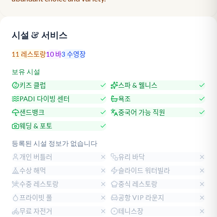
시설 & 서비스
11
레스토랑
10
바
3
수영장
보유 시설
키즈 클럽
스파 & 웰니스
PADI 다이빙 센터
욕조
샌드뱅크
중국어 가능 직원
웨딩 & 포토
등록된 시설 정보가 없습니다
개인 버틀러
유리 바닥
수상 해먹
슬라이드 워터빌라
수중 레스토랑
중식 레스토랑
프라이빗 풀
공항 VIP 라운지
무료 자전거
테니스장