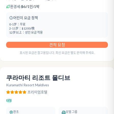
환경세:
$
6
/
/1인/1박
어린이 요금 정책
0-1岁：
무료
2-11岁：
$1200/晚
12岁以上：
성인 요금 적용
견적 요청
표시된 요금은 참고용입니다. 최신 요금은 별도 문의해 주세요.
쿠라마티 리조트 몰디브
Kuramathi Resort Maldives
프리미엄
호텔
대형
환초
호텔 그룹