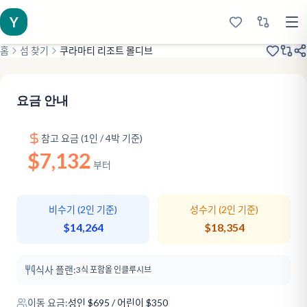
Y
홈
섬 찾기
쿠라마티 리조트 몰디브
2009년 개업
샌드뱅크
트리플 리조트
요금 안내
참고 요금 (1인 / 4박 기준)
$7,132
부터
비수기 (2인 기준)
성수기 (2인 기준)
$14,264
$18,354
식사 플랜:
3식 포함
올 인클루시브
이동 요금:
성인
$
695
/ 어린이 $350