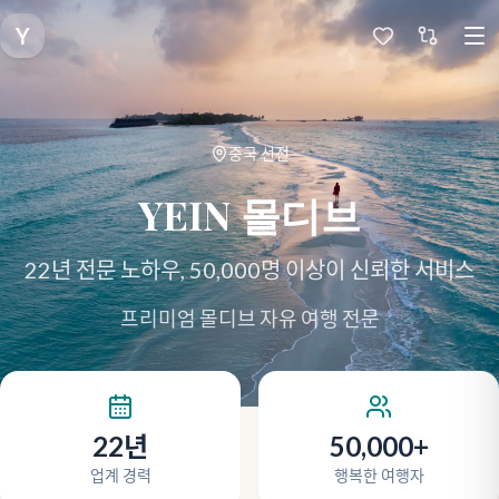
Y
중국 선전
YEIN 몰디브
22년 전문 노하우, 50,000명 이상이 신뢰한 서비스
프리미엄 몰디브 자유 여행 전문
22년
50,000+
업계 경력
행복한 여행자