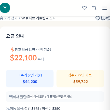
Y
홈
섬 찾기
W 몰디브 리트릿 & 스파
2018년 리뉴얼
클래식 럭셔리
스타일리시 패션
요금 안내
참고 요금 (1인 / 4박 기준)
$22,100
부터
비수기 (2인 기준)
성수기 (2인 기준)
$44,200
$59,722
식사 플랜:
조식·석식 포함
3식 포함
올 인클루시브
이동 요금:
성인
$
695
/ 어린이 $350