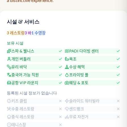
a distinctive experience.
시설 & 서비스
3
레스토랑
3
바
1
수영장
보유 시설
스파 & 웰니스
PADI 다이빙 센터
개인 버틀러
욕조
유리 바닥
수상 해먹
중국어 가능 직원
프라이빗 풀
공항 VIP 라운지
웨딩 & 포토
등록된 시설 정보가 없습니다
키즈 클럽
슬라이드 워터빌라
수중 레스토랑
샌드뱅크
중식 레스토랑
무료 자전거
테니스장