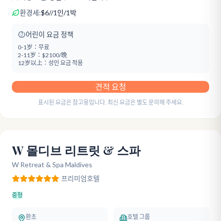
환경세:
$
6
/
/1인/1박
어린이 요금 정책
0-1岁：
무료
2-11岁：
$2100/晚
12岁以上：
성인 요금 적용
견적 요청
표시된 요금은 참고용입니다. 최신 요금은 별도 문의해 주세요.
W 몰디브 리트릿 & 스파
W Retreat & Spa Maldives
프리미엄
호텔
중형
환초
호텔 그룹