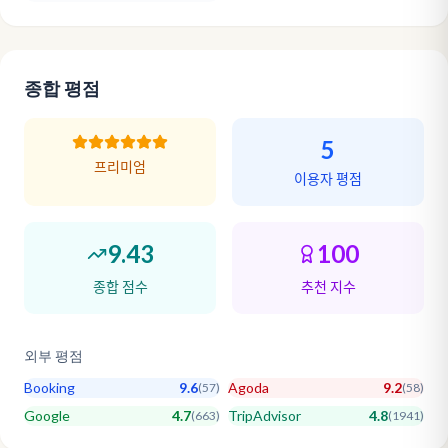
종합 평점
5
프리미엄
이용자 평점
9.43
100
종합 점수
추천 지수
외부 평점
Booking
9.6
Agoda
9.2
(
57
)
(
58
)
Google
4.7
TripAdvisor
4.8
(
663
)
(
1941
)