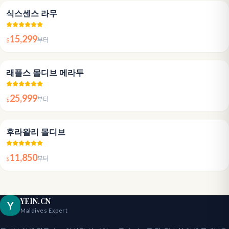
5.0
식스센스 라무
15,299
$
부터
5.0
래플스 몰디브 메라두
25,999
$
부터
4.8
후라왈리 몰디브
11,850
$
부터
YEIN.CN
Y
Maldives Expert