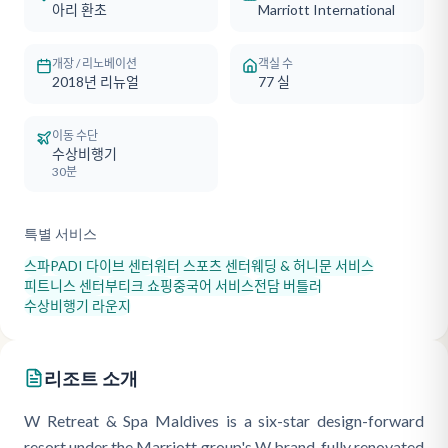
아리 환초
Marriott International
개장 / 리노베이션
객실 수
2018년 리뉴얼
77
실
이동 수단
수상비행기
30분
특별 서비스
스파
PADI 다이브 센터
워터 스포츠 센터
웨딩 & 허니문 서비스
피트니스 센터
부티크 쇼핑
중국어 서비스
전담 버틀러
수상비행기 라운지
리조트 소개
W Retreat & Spa Maldives is a six-star design-forward
resort under the Marriott group's W brand, fully renovated