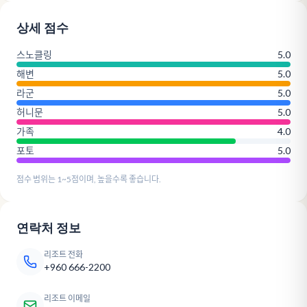
상세 점수
스노클링
5.0
해변
5.0
라군
5.0
허니문
5.0
가족
4.0
포토
5.0
점수 범위는 1~5점이며, 높을수록 좋습니다.
연락처 정보
리조트 전화
+960 666-2200
리조트 이메일