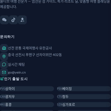
몰디브 여행 전문가 — 엄선된 섬 가이드, 특가 리조트 딜, 맞춤형 여행 플래닝을
제공합니다.
문의하기
선전 윈통 국제여행사 유한공사
중국 선전시 푸톈구 선차이위안 402동
실시간 채팅
go@yein.cn
인기 출발 도시
상하이
베이징
PVG
PEK
광저우
청두
CAN
CTU
홍콩
싱가포르
HKG
SIN