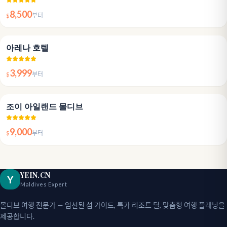
8,500
$
부터
3.9
아레나 호텔
3,999
$
부터
4.6
조이 아일랜드 몰디브
9,000
$
부터
YEIN.CN
Y
Maldives Expert
몰디브 여행 전문가 — 엄선된 섬 가이드, 특가 리조트 딜, 맞춤형 여행 플래닝을
제공합니다.