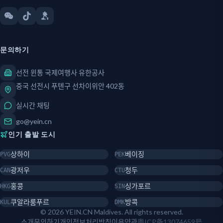
문의하기
선전 윈통 국제여행사 유한공사
중국 선전시 푸톈구 선차이위안 402동
실시간 채팅
go@yein.cn
인기 출발 도시
상하이
베이징
PVG
PEK
광저우
청두
CAN
CTU
홍콩
싱가포르
HKG
SIN
쿠알라룸푸르
방콕
KUL
DMK
© 2026 YEIN.CN Maldives. All rights reserved.
소개
문의하기
개인정보처리방침
이용약관
粤ICP备13074659号