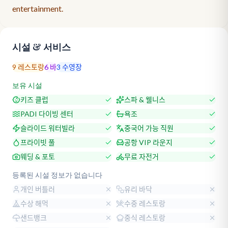
entertainment.
시설 & 서비스
9
레스토랑
6
바
3
수영장
보유 시설
키즈 클럽
스파 & 웰니스
PADI 다이빙 센터
욕조
슬라이드 워터빌라
중국어 가능 직원
프라이빗 풀
공항 VIP 라운지
웨딩 & 포토
무료 자전거
등록된 시설 정보가 없습니다
개인 버틀러
유리 바닥
수상 해먹
수중 레스토랑
샌드뱅크
중식 레스토랑