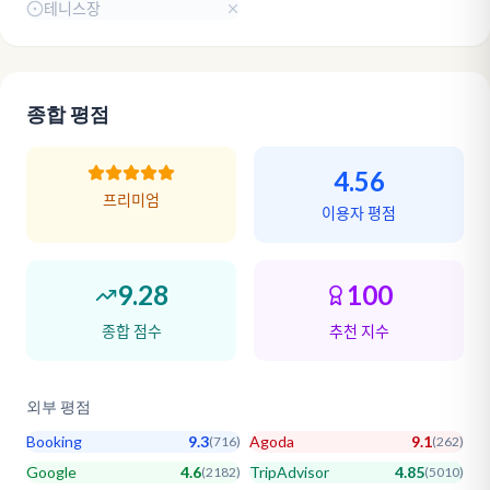
테니스장
종합 평점
4.56
프리미엄
이용자 평점
9.28
100
종합 점수
추천 지수
외부 평점
Booking
9.3
Agoda
9.1
(
716
)
(
262
)
Google
4.6
TripAdvisor
4.85
(
2182
)
(
5010
)