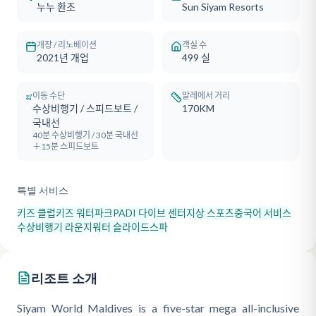
누누 환초
Sun Siyam Resorts
개장 / 리노베이션
객실 수
2021년 개업
499
실
이동 수단
말레에서 거리
수상비행기 / 스피드보트 /
170KM
국내선
40분 수상비행기 / 30분 국내선
＋15분 스피드보트
특별 서비스
키즈 클럽
키즈 워터파크
PADI 다이브 센터
지상 스포츠
중국어 서비스
수상비행기 라운지
워터 슬라이드
스파
리조트 소개
Siyam World Maldives is a five-star mega all-inclusive