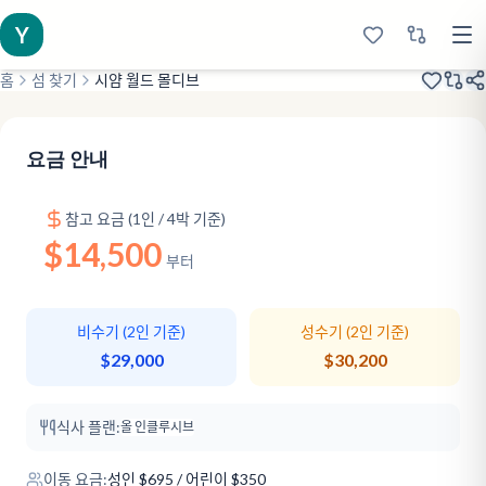
Y
홈
섬 찾기
시얌 월드 몰디브
2021년 개업
즐거운 워터 슬라이드
게임 체인저
요금 안내
참고 요금 (1인 / 4박 기준)
$14,500
부터
비수기 (2인 기준)
성수기 (2인 기준)
$29,000
$30,200
식사 플랜:
올 인클루시브
이동 요금:
성인
$
695
/ 어린이 $350