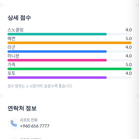
상세 점수
스노클링
4.0
해변
5.0
라군
4.0
허니문
4.0
가족
5.0
포토
4.0
점수 범위는 1~5점이며, 높을수록 좋습니다.
연락처 정보
리조트 전화
+960 656 7777