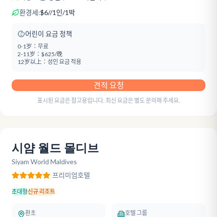
환경세:
$
6
/
/1인/1박
어린이 요금 정책
0-1岁：
무료
2-11岁：
$625/晚
12岁以上：
성인 요금 적용
견적 요청
표시된 요금은 참고용입니다. 최신 요금은 별도 문의해 주세요.
시얌 월드 몰디브
Siyam World Maldives
프리미엄
호텔
초대형
신규 리조트
환초
호텔 그룹