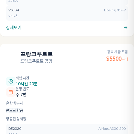
256人
VS384
Boeing 787-9
258人
상세보기
왕복 세금 포함
프랑크푸르트
FRA
$
5500
부터
프랑크푸르트 공항
비행 시간
10시간 20분
운항 빈도
주 7편
운항 항공사
콘도르 항공
항공편 상세정보
DE2320
Airbus A330-200