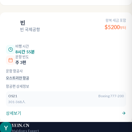
왕복 세금 포함
빈
VIE
$
5200
부터
빈 국제공항
비행 시간
8시간 55분
운항 빈도
주 3편
운항 항공사
오스트리안 항공
항공편 상세정보
OS21
Boeing 777-200
301-368人
상세보기
YEIN.CN
Y
Maldives Expert