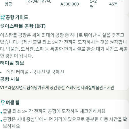
TK734/TK740
1~2
항공
A330-300
45분
편
공항 가이드
이스탄불 공항
(
IST
)
이스탄불 공항은 세계 최대의 공항 중 하나로 뛰어난 시설을 갖추고
있습니다. 국제선 출발 최소 3시간 전까지 도착하시는 것을 권장합니
다. 박물관, 도서관, 스파 등 특별한 편의시설로 환승 대기 시간도 특별
한 경험이 됩니다.
터미널 정보
메인 터미널 - 국내선 및 국제선
공항 시설
VIP 라운지
면세점
식당가
휴게 공간
충전 스테이션
샤워실
박물관
도서관
여행 팁
출발 최소 3시간 전까지 공항에 도착하여 체크인하세요
•
공항은 시내 중심부에서 먼 거리에 있으므로 충분한 이동 시간을 확
•
보하세요