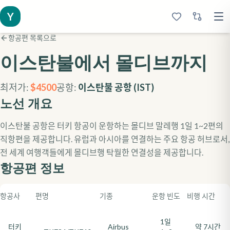
Y
항공편 목록으로
이스탄불
에서 몰디브까지
최저가:
$
4500
공항:
이스탄불 공항
(
IST
)
노선 개요
이스탄불 공항은 터키 항공이 운항하는 몰디브 말레행 1일 1~2편의
직항편을 제공합니다. 유럽과 아시아를 연결하는 주요 항공 허브로서,
전 세계 여행객들에게 몰디브행 탁월한 연결성을 제공합니다.
항공편 정보
항공사
편명
기종
운항 빈도
비행 시간
1일
터키
Airbus
약 7시간