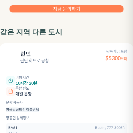
지금 문의하기
같은 지역 다른 도시
왕복 세금 포함
런던
LHR
$
5300
부터
런던 히드로 공항
비행 시간
10시간 20분
운항 빈도
매일 운항
운항 항공사
영국항공
버진 아틀란틱
항공편 상세정보
BA61
Boeing 777-300ER