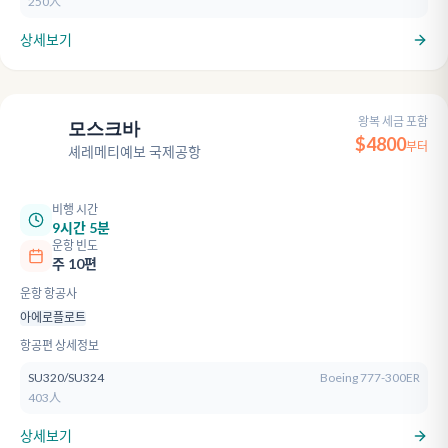
250人
상세보기
왕복 세금 포함
모스크바
SVO
$
4800
부터
셰레메티예보 국제공항
비행 시간
9시간 5분
운항 빈도
주 10편
운항 항공사
아에로플로트
항공편 상세정보
SU320/SU324
Boeing 777-300ER
403人
상세보기