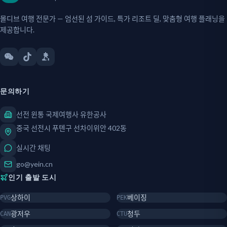
몰디브 여행 전문가 — 엄선된 섬 가이드, 특가 리조트 딜, 맞춤형 여행 플래닝을
제공합니다.
문의하기
선전 윈통 국제여행사 유한공사
중국 선전시 푸톈구 선차이위안 402동
실시간 채팅
go@yein.cn
인기 출발 도시
상하이
베이징
PVG
PEK
광저우
청두
CAN
CTU