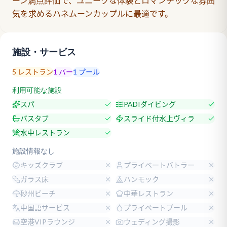
ーン満点評価で、ユニークな体験とロマンチックな雰囲
気を求めるハネムーンカップルに最適です。
施設・サービス
5
レストラン
1
バー
1
プール
利用可能な施設
スパ
PADIダイビング
バスタブ
スライド付水上ヴィラ
水中レストラン
施設情報なし
キッズクラブ
プライベートバトラー
ガラス床
ハンモック
砂州ビーチ
中華レストラン
中国語サービス
プライベートプール
空港VIPラウンジ
ウェディング撮影