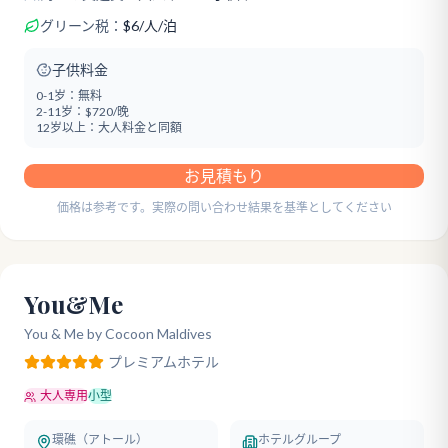
グリーン税：
$
6
/
人/泊
子供料金
0-1岁：
無料
2-11岁：
$720/晚
12岁以上：
大人料金と同額
お見積もり
価格は参考です。実際の問い合わせ結果を基準としてください
You&Me
You & Me by Cocoon Maldives
プレミアム
ホテル
大人専用
小型
環礁（アトール）
ホテルグループ