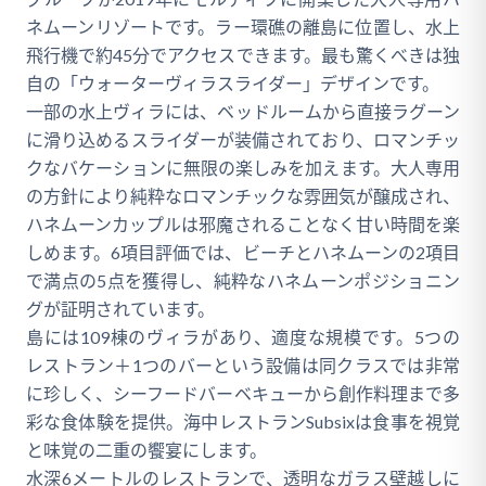
ネムーンリゾートです。ラー環礁の離島に位置し、水上
飛行機で約45分でアクセスできます。最も驚くべきは独
自の「ウォーターヴィラスライダー」デザインです。
一部の水上ヴィラには、ベッドルームから直接ラグーン
に滑り込めるスライダーが装備されており、ロマンチッ
クなバケーションに無限の楽しみを加えます。大人専用
の方針により純粋なロマンチックな雰囲気が醸成され、
ハネムーンカップルは邪魔されることなく甘い時間を楽
しめます。6項目評価では、ビーチとハネムーンの2項目
で満点の5点を獲得し、純粋なハネムーンポジショニン
グが証明されています。
島には109棟のヴィラがあり、適度な規模です。5つの
レストラン＋1つのバーという設備は同クラスでは非常
に珍しく、シーフードバーベキューから創作料理まで多
彩な食体験を提供。海中レストランSubsixは食事を視覚
と味覚の二重の饗宴にします。
水深6メートルのレストランで、透明なガラス壁越しに