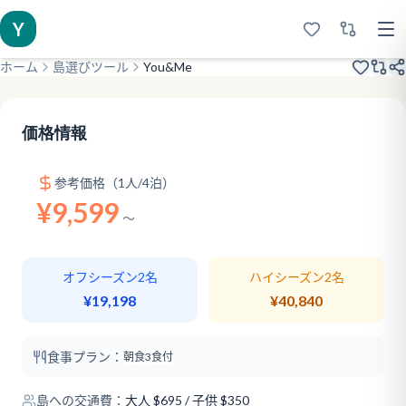
Y
ホーム
島選びツール
You&Me
2018年オープン
ハネムーン専用
ウォーターヴィラスライダー
価格情報
参考価格（1人/4泊）
¥9,599
〜
オフシーズン2名
ハイシーズン2名
¥19,198
¥40,840
食事プラン：
朝食
3食付
島への交通費：
大人
$
695
/ 子供 $350