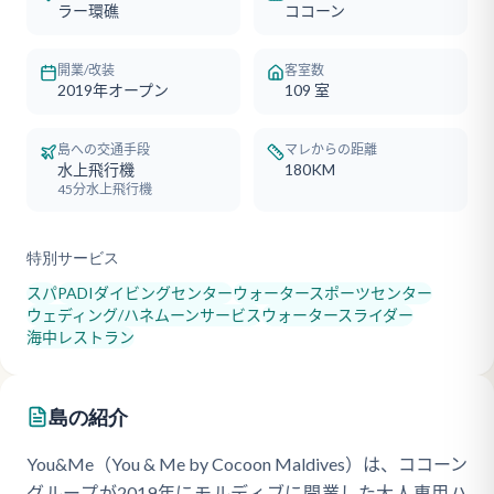
ラー環礁
ココーン
開業/改装
客室数
2019年オープン
109
室
島への交通手段
マレからの距離
水上飛行機
180KM
45分水上飛行機
特別サービス
スパ
PADIダイビングセンター
ウォータースポーツセンター
ウェディング/ハネムーンサービス
ウォータースライダー
海中レストラン
島の紹介
You&Me（You & Me by Cocoon Maldives）は、ココーン
グループが2019年にモルディブに開業した大人専用ハ