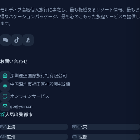
モルディブ高級個人旅行に専念し、最も権威あるリゾート情報、最もお
得なバケーションパッケージ、最も心のこもった旅程サービスを提供し
ます。
お問い合わせ
深圳運通国際旅行社有限公司
中国深圳市福田区神彩苑402棟
オンラインサービス
go@yein.cn
人気出発都市
上海
北京
PVG
PEK
広州
成都
CAN
CTU