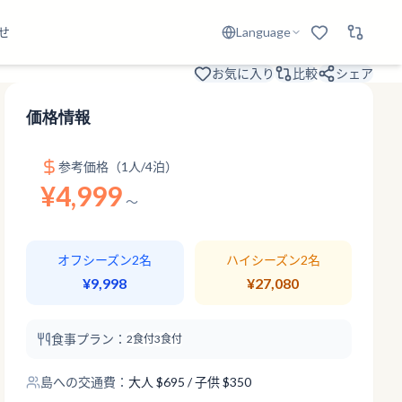
せ
Language
お気に入り
比較
シェア
価格情報
参考価格（1人/4泊）
¥4,999
〜
オフシーズン2名
ハイシーズン2名
¥9,998
¥27,080
食事プラン：
2食付
3食付
島への交通費：
大人
$
695
/ 子供 $350