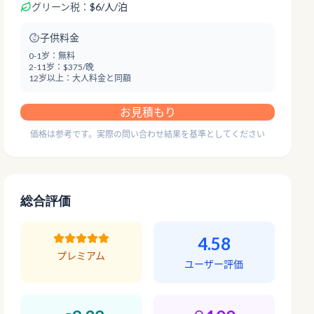
グリーン税：
$
6
/
人/泊
子供料金
0-1岁：
無料
2-11岁：
$375/晚
12岁以上：
大人料金と同額
お見積もり
価格は参考です。実際の問い合わせ結果を基準としてください
総合評価
4.58
プレミアム
ユーザー評価