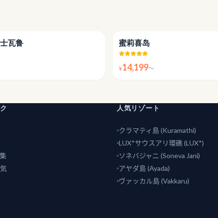
4.7
士瓦鲁
蜜莉喜岛
14,199
¥
〜
ンク
人気リゾート
クラマティ島 (Kuramathi)
LUX*サウスアリ環礁 (LUX*)
集
ソネバジャニ (Soneva Jani)
気
アヤダ島 (Ayada)
ヴァッカル島 (Vakkaru)