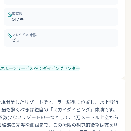
客室数
147
室
マレからの距離
暂无
ハネムーンサービス
PADIダイビングセンター
ディブに新規開業したリゾートです。ラー環礁に位置し、水上飛行
。最も驚くべきは独自の「スカイダイビング」体験です。
る数少ないリゾートの一つとして、1万メートル上空から
ゴ環礁の完璧な曲線まで、この極限の視覚的衝撃は数え切