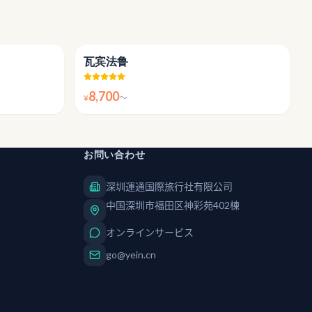
4.7
4.8
瓦宾法鲁
8,700
¥
〜
お問い合わせ
深圳運通国際旅行社有限公司
中国深圳市福田区神彩苑402棟
オンラインサービス
go@yein.cn