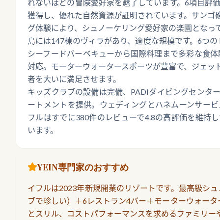
れないほどの冒険愛好家を魅了しています。6項目評価
獲得し、優れた自然資源が証明されています。サンゴ
グ体験により、シュノーケリング愛好家の楽園となっ
島には147棟のヴィラがあり、適度な規模です。6つ
シーフードバーベキューから国際料理まで多彩な食体験
対応。モーターウォータースポーツが豊富で、ジェッ
者を大いに満足させます。
キッズクラブの設備は完備、PADIダイビングセンタ
ートメントを提供。ウェディングとハネムーンサービス
フルはすでに380件のレビューで4.8の高評価を維
います。
YEIN専門家のおすすめ
イフルは2023年新規開業のリゾートです。最高級シ
ブで珍しい）＋6レストラン4バー＋モーターウォータ
とスリル、コストパフォーマンスを求めるファミリー