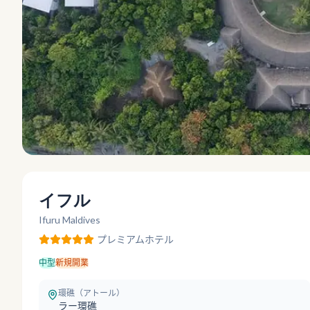
イフル
Ifuru Maldives
プレミアム
ホテル
中型
新規開業
環礁（アトール）
ラー環礁