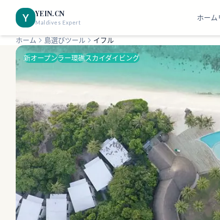
YEIN.CN
Y
ホーム
Maldives Expert
ホーム
島選びツール
イフル
新オープン
ラー環礁
スカイダイビング