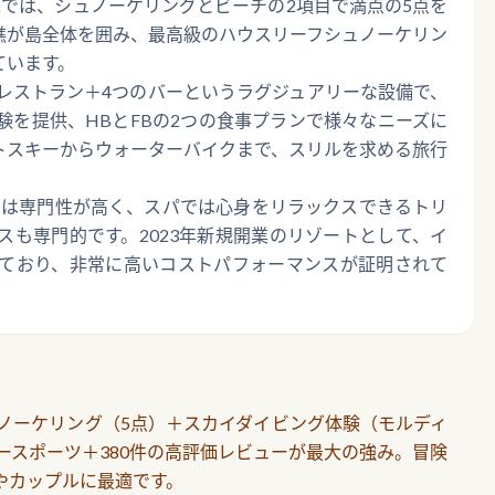
では、シュノーケリングとビーチの2項目で満点の5点を
礁が島全体を囲み、最高級のハウスリーフシュノーケリン
ています。
のレストラン＋4つのバーというラグジュアリーな設備で、
を提供、HBとFBの2つの食事プランで様々なニーズに
トスキーからウォーターバイクまで、スリルを求める旅行
ーは専門性が高く、スパでは心身をリラックスできるトリ
も専門的です。2023年新規開業のリゾートとして、イ
持しており、非常に高いコストパフォーマンスが証明されて
ュノーケリング（5点）＋スカイダイビング体験（モルディ
ースポーツ＋380件の高評価レビューが最大の強み。冒険
やカップルに最適です。