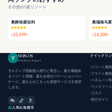
その他の5星リゾート
4.5
奥静洛碧吉利
奥瑞格马富
10,599
14,200
¥
〜
¥
〜
クイックリ
YEIN.CN
Y
Maldives Expert
リゾート検索
モルディブ高級個人旅行に専念し、最も権威あ
フライト検索
るリゾート情報、最もお得なバケーションパッ
ハネムーン特
ケージ、最も心のこもった旅程サービスを提供
ファミリー人
します。
コスパ
旅行ガイド
人気出発都市