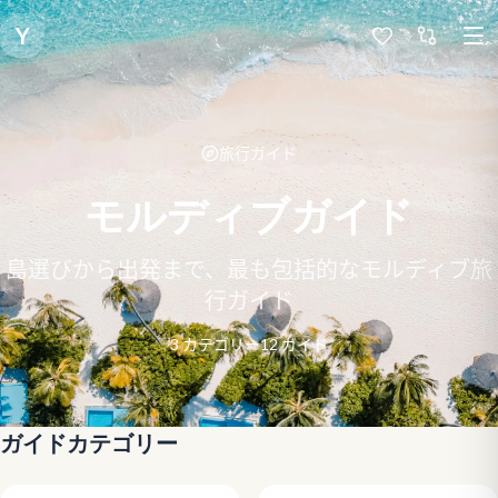
Y
旅行ガイド
モルディブガイド
島選びから出発まで、最も包括的なモルディブ旅
行ガイド
3
カテゴリー
12
ガイド
ガイドカテゴリー