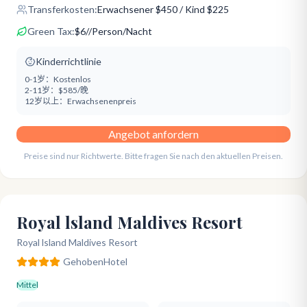
Transferkosten:
Erwachsener
$
450
/ Kind $225
Green Tax:
$
6
/
/Person/Nacht
Kinderrichtlinie
0-1岁：
Kostenlos
2-11岁：
$585/晚
12岁以上：
Erwachsenenpreis
Angebot anfordern
Preise sind nur Richtwerte. Bitte fragen Sie nach den aktuellen Preisen.
Royal lsland Maldives Resort
Royal lsland Maldives Resort
Gehoben
Hotel
Mittel