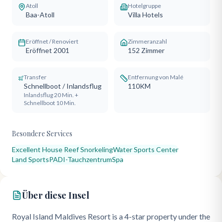
Atoll
Hotelgruppe
Baa-Atoll
Villa Hotels
Eröffnet / Renoviert
Zimmeranzahl
Eröffnet 2001
152
Zimmer
Transfer
Entfernung von Malé
Schnellboot / Inlandsflug
110KM
Inlandsflug 20 Min. +
Schnellboot 10 Min.
Besondere Services
Excellent House Reef Snorkeling
Water Sports Center
Land Sports
PADI-Tauchzentrum
Spa
Über diese Insel
Royal Island Maldives Resort is a 4-star property under the