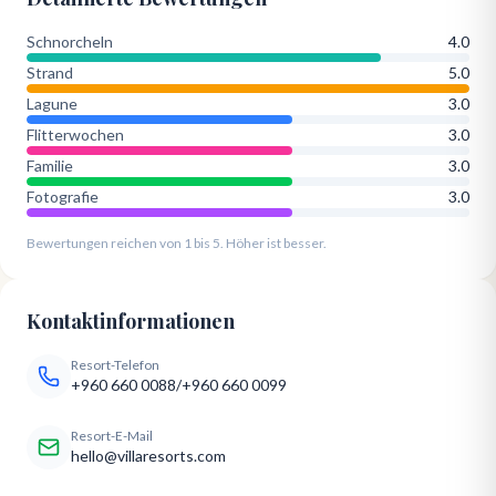
Schnorcheln
4.0
Strand
5.0
Lagune
3.0
Flitterwochen
3.0
Familie
3.0
Fotografie
3.0
Bewertungen reichen von 1 bis 5. Höher ist besser.
Kontaktinformationen
Resort-Telefon
+960 660 0088/+960 660 0099
Resort-E-Mail
hello@villaresorts.com