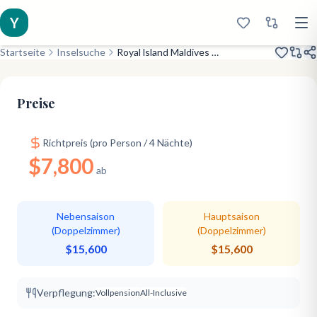
Y
Startseite
Inselsuche
Royal lsland Maldives Resort
Eco-Natural
Large Island
Great Value
Preise
Richtpreis (pro Person / 4 Nächte)
$7,800
ab
Nebensaison
Hauptsaison
(Doppelzimmer)
(Doppelzimmer)
$15,600
$15,600
Verpflegung:
Vollpension
All-Inclusive