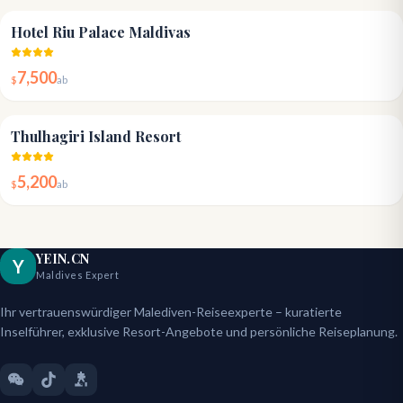
4.4
Hotel Riu Palace Maldivas
7,500
$
ab
4.5
Thulhagiri Island Resort
5,200
$
ab
YEIN.CN
Y
Maldives Expert
Ihr vertrauenswürdiger Malediven-Reiseexperte – kuratierte
Inselführer, exklusive Resort-Angebote und persönliche Reiseplanung.