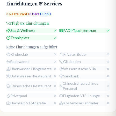
Einrichtungen & Services
3
Restaurants
3
Bars
1
Pools
Verfügbare Einrichtungen
Spa & Wellness
PADI-Tauchzentrum
Tennisplatz
Keine Einrichtungen aufgeführt
Kinderclub
Privater Butler
Badewanne
Glasboden
Überwasser-Hängematte
Wasserrutsche-Villa
Unterwasser-Restaurant
Sandbank
Chinesischsprachiges
Chinesisches Restaurant
Personal
Privatpool
Flughafen-VIP-Lounge
Hochzeit & Fotografie
Kostenlose Fahrräder