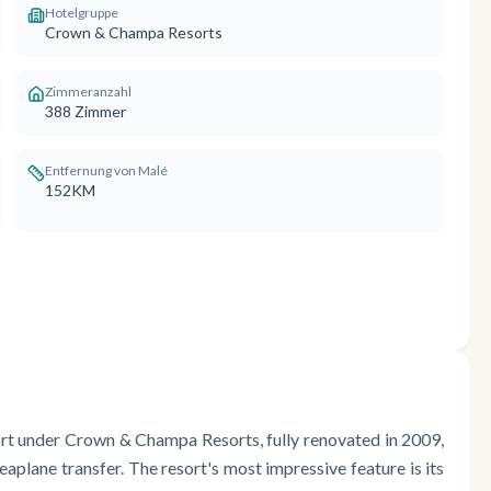
Hotelgruppe
Crown & Champa Resorts
Zimmeranzahl
388
Zimmer
Entfernung von Malé
152KM
sort under Crown & Champa Resorts, fully renovated in 2009,
aplane transfer. The resort's most impressive feature is its