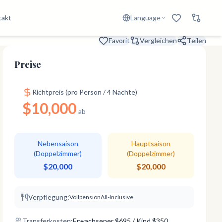
takt
Language
Favorit
Vergleichen
Teilen
Preise
Richtpreis (pro Person / 4 Nächte)
$10,000
ab
Nebensaison
Hauptsaison
(Doppelzimmer)
(Doppelzimmer)
$20,000
$20,000
Verpflegung:
Vollpension
All-Inclusive
Transferkosten:
Erwachsener
$
695
/ Kind $350