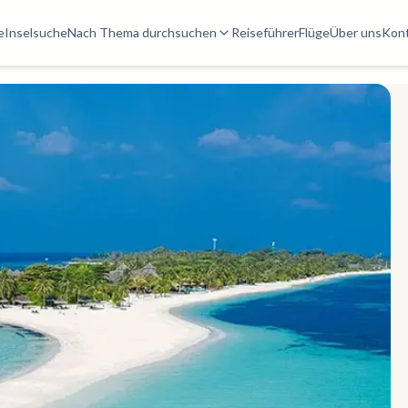
e
Inselsuche
Nach Thema durchsuchen
Reiseführer
Flüge
Über uns
Kon