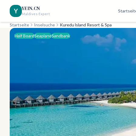
YEIN.CN
Y
Startseit
Maldives Expert
Startseite
Inselsuche
Kuredu lsland Resort & Spa
Half Board
Seaplane
Sandbank