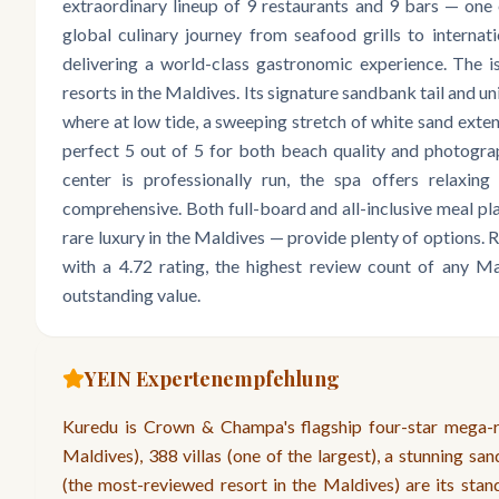
extraordinary lineup of 9 restaurants and 9 bars — one 
global culinary journey from seafood grills to internati
delivering a world-class gastronomic experience. The is
resorts in the Maldives. Its signature sandbank tail and u
where at low tide, a sweeping stretch of white sand exten
perfect 5 out of 5 for both beach quality and photograp
center is professionally run, the spa offers relaxing 
comprehensive. Both full-board and all-inclusive meal pl
rare luxury in the Maldives — provide plenty of options
with a 4.72 rating, the highest review count of any Ma
outstanding value.
YEIN Expertenempfehlung
Kuredu is Crown & Champa's flagship four-star mega-re
Maldives), 388 villas (one of the largest), a stunning san
(the most-reviewed resort in the Maldives) are its stand