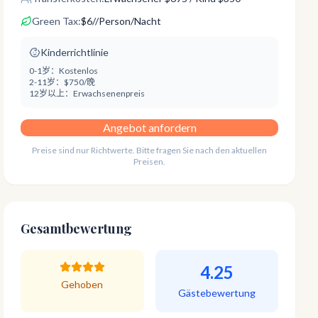
Green Tax:
$
6
/
/Person/Nacht
Kinderrichtlinie
0-1岁：
Kostenlos
2-11岁：
$750/晚
12岁以上：
Erwachsenenpreis
Angebot anfordern
Preise sind nur Richtwerte. Bitte fragen Sie nach den aktuellen
Preisen.
Gesamtbewertung
4.25
Gehoben
Gästebewertung