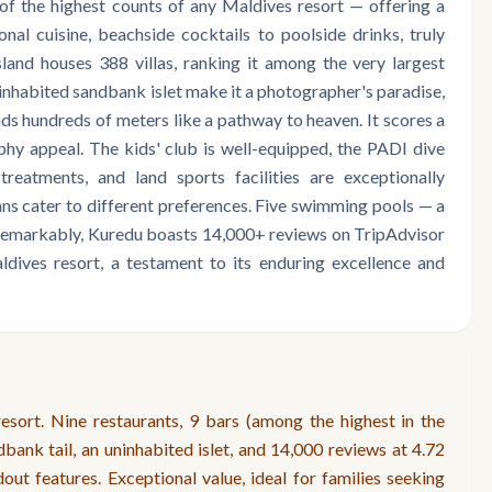
of the highest counts of any Maldives resort — offering a
onal cuisine, beachside cocktails to poolside drinks, truly
land houses 388 villas, ranking it among the very largest
ninhabited sandbank islet make it a photographer's paradise,
ds hundreds of meters like a pathway to heaven. It scores a
hy appeal. The kids' club is well-equipped, the PADI dive
treatments, and land sports facilities are exceptionally
ans cater to different preferences. Five swimming pools — a
. Remarkably, Kuredu boasts 14,000+ reviews on TripAdvisor
ldives resort, a testament to its enduring excellence and
sort. Nine restaurants, 9 bars (among the highest in the
dbank tail, an uninhabited islet, and 14,000 reviews at 4.72
out features. Exceptional value, ideal for families seeking