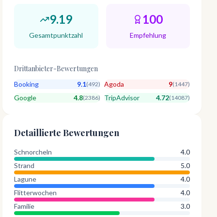
9.19
100
Gesamtpunktzahl
Empfehlung
Drittanbieter-Bewertungen
Booking
9.1
Agoda
9
(
492
)
(
1447
)
Google
4.8
TripAdvisor
4.72
(
2386
)
(
14087
)
Detaillierte Bewertungen
Schnorcheln
4.0
Strand
5.0
Lagune
4.0
Flitterwochen
4.0
Familie
3.0