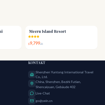
4.6
4.3
hi
Meeru Island Resort
9,799
$
ab
KONTAKT
Shenzhen Yuntong International Travel
Co., Ltd.
China, Shenzhen, Bezirk Futian,
Shencaiyuan, Gebäude 402
Live-Chat
go@yein.cn