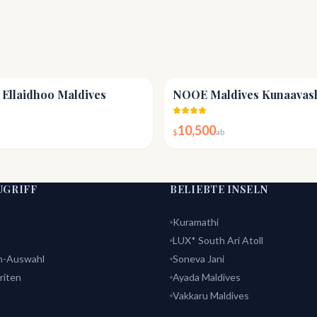
4.5
Ellaidhoo Maldives
NOOE Maldives Kunaavas
10,500
$
ab
UGRIFF
BELIEBTE INSELN
Kuramathi
LUX* South Ari Atoll
n-Auswahl
Soneva Jani
riten
Ayada Maldives
Vakkaru Maldives