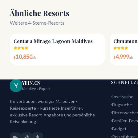
Ähnliche Resorts
Weitere 4-Sterne-Resorts
4.2
Centara Mirage Lagoon Maldives
Cinnamon 
10,850
4,999
$
ab
$
ab
SCHNELLZ
YEIN.CN
Y
Maldives Expert
Inselsuche
Ihr vertrauenswürdiger Malediven-
Flugsuche
Reiseexperte – kuratierte Inselführer,
Flitterwoche
exklusive Resort-Angebote und persönliche
Familien-Favo
Reiseplanung.
Budget
Reiseführer