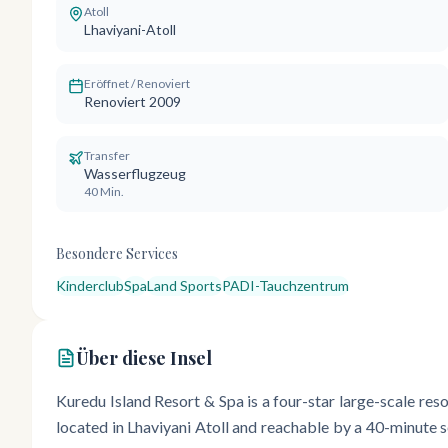
Atoll
Lhaviyani-Atoll
Eröffnet / Renoviert
Renoviert 2009
Transfer
Wasserflugzeug
40 Min.
Besondere Services
Kinderclub
Spa
Land Sports
PADI-Tauchzentrum
Über diese Insel
Kuredu Island Resort & Spa is a four-star large-scale re
located in Lhaviyani Atoll and reachable by a 40-minute se