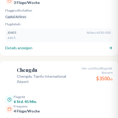
3 Flüge/Woche
Fluggesellschaften
Capital Airlines
Flugdetails
JD455
Airbus A330-300
440人
Details anzeigen
Hin- und Rückflug inkl.
Chengdu
Steuern
TFU
Chengdu Tianfu International
$
3500
ab
Airport
Flugzeit
6 Std. 45 Min.
Frequenz
4 Flüge/Woche