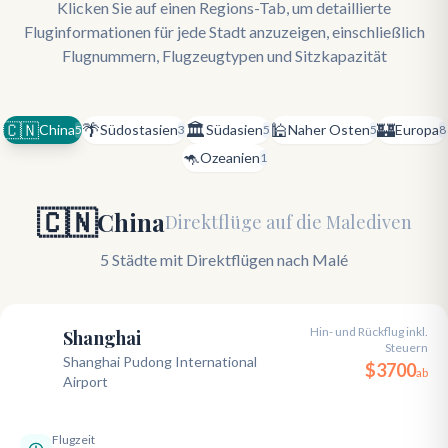
Klicken Sie auf einen Regions-Tab, um detaillierte
Fluginformationen für jede Stadt anzuzeigen, einschließlich
Flugnummern, Flugzeugtypen und Sitzkapazität
🇨🇳
🌴
🏛️
🕌
🏰
China
Südostasien
Südasien
Naher Osten
Europa
5
3
5
5
8
🦘
Ozeanien
1
🇨🇳
China
Direktflüge auf die Malediven
5 Städte mit Direktflügen nach Malé
Hin- und Rückflug inkl.
Shanghai
Steuern
PVG
Shanghai Pudong International
$
3700
ab
Airport
Flugzeit