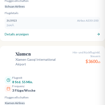
Fluggesellschaften
Sichuan Airlines
Flugdetails
3U3923
Airbus A330-200
264人
Details anzeigen
Hin- und Rückflug inkl.
Xiamen
Steuern
XMN
Xiamen Gaoqi International
$
3600
ab
Airport
Flugzeit
8 Std. 55 Min.
Frequenz
3 Flüge/Woche
Fluggesellschaften
Xiamen Airlines