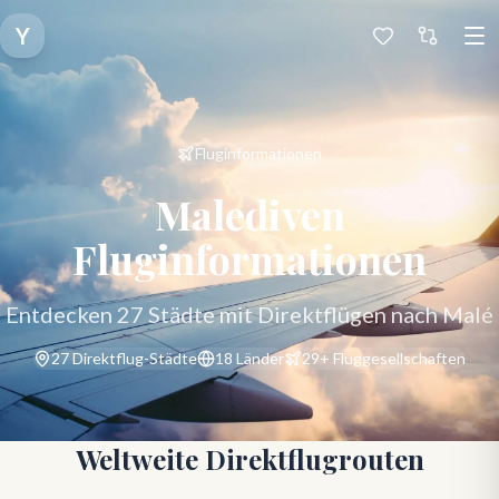
Y
Fluginformationen
Malediven
Fluginformationen
Entdecken
27
Städte mit Direktflügen nach Malé
27
Direktflug-Städte
18
Länder
29
+
Fluggesellschaften
Weltweite Direktflugrouten