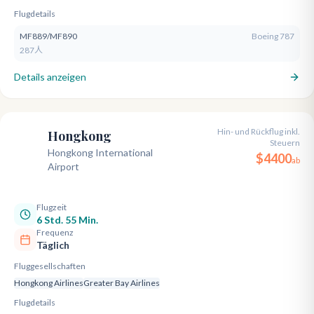
Flugdetails
MF889/MF890
Boeing 787
287人
Details anzeigen
Hin- und Rückflug inkl.
Hongkong
Steuern
HKG
Hongkong International
$
4400
ab
Airport
Flugzeit
6 Std. 55 Min.
Frequenz
Täglich
Fluggesellschaften
Hongkong Airlines
Greater Bay Airlines
Flugdetails