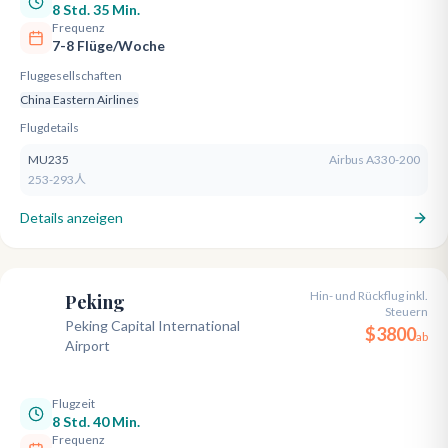
8 Std. 35 Min.
Frequenz
7-8 Flüge/Woche
Fluggesellschaften
China Eastern Airlines
Flugdetails
MU235
Airbus A330-200
253-293人
Details anzeigen
Hin- und Rückflug inkl.
Peking
Steuern
PEK
Peking Capital International
$
3800
ab
Airport
Flugzeit
8 Std. 40 Min.
Frequenz