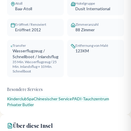
Atoll
Hotelgruppe
Baa-Atoll
Dusit International
Eröffnet / Renoviert
Zimmeranzahl
Eröffnet 2012
88
Zimmer
Transfer
Entfernung von Malé
Wasserflugzeug /
123KM
Schnellboot / Inlandsflug
35 Min. Wasserflugzeug / 25
Min. Inlandsflug + 10 Min.
Schnellboot
Besondere Services
Kinderclub
Spa
Chinesischer Service
PADI-Tauchzentrum
Privater Butler
Über diese Insel