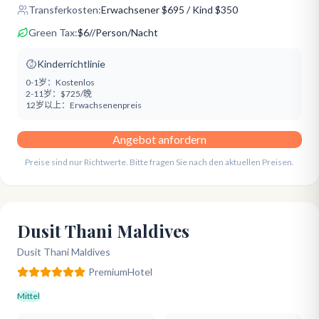
Transferkosten:
Erwachsener
$
695
/ Kind $350
Green Tax:
$
6
/
/Person/Nacht
Kinderrichtlinie
0-1岁：
Kostenlos
2-11岁：
$725/晚
12岁以上：
Erwachsenenpreis
Angebot anfordern
Preise sind nur Richtwerte. Bitte fragen Sie nach den aktuellen Preisen.
Dusit Thani Maldives
Dusit Thani Maldives
Premium
Hotel
Mittel