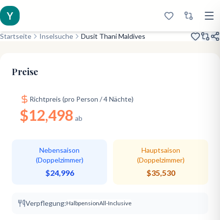
Y
Startseite
Inselsuche
Dusit Thani Maldives
Eröffnet 2012
Excellent All-Round
Trending
Preise
Richtpreis (pro Person / 4 Nächte)
$12,498
ab
Nebensaison
Hauptsaison
(Doppelzimmer)
(Doppelzimmer)
$24,996
$35,530
Verpflegung:
Halbpension
All-Inclusive