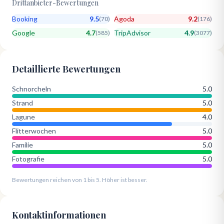
Drittanbieter-Bewertungen
Booking
9.5
Agoda
9.2
(
70
)
(
176
)
Google
4.7
TripAdvisor
4.9
(
585
)
(
3077
)
Detaillierte Bewertungen
Schnorcheln
5.0
Strand
5.0
Lagune
4.0
Flitterwochen
5.0
Familie
5.0
Fotografie
5.0
Bewertungen reichen von 1 bis 5. Höher ist besser.
Kontaktinformationen