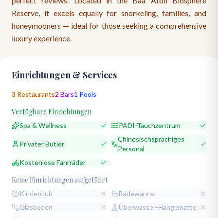
perfect reviews. Located in the Baa Atoll Biosphere
Reserve, it excels equally for snorkeling, families, and
honeymooners — ideal for those seeking a comprehensive
luxury experience.
Einrichtungen & Services
3
Restaurants
2
Bars
1
Pools
Verfügbare Einrichtungen
Spa & Wellness
PADI-Tauchzentrum
Chinesischsprachiges
Privater Butler
Personal
Kostenlose Fahrräder
Keine Einrichtungen aufgeführt
Kinderclub
Badewanne
Glasboden
Überwasser-Hängematte