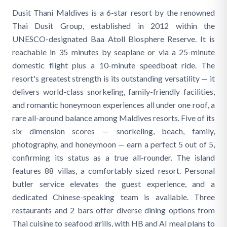
Dusit Thani Maldives is a 6-star resort by the renowned
Thai Dusit Group, established in 2012 within the
UNESCO-designated Baa Atoll Biosphere Reserve. It is
reachable in 35 minutes by seaplane or via a 25-minute
domestic flight plus a 10-minute speedboat ride. The
resort's greatest strength is its outstanding versatility — it
delivers world-class snorkeling, family-friendly facilities,
and romantic honeymoon experiences all under one roof, a
rare all-around balance among Maldives resorts. Five of its
six dimension scores — snorkeling, beach, family,
photography, and honeymoon — earn a perfect 5 out of 5,
confirming its status as a true all-rounder. The island
features 88 villas, a comfortably sized resort. Personal
butler service elevates the guest experience, and a
dedicated Chinese-speaking team is available. Three
restaurants and 2 bars offer diverse dining options from
Thai cuisine to seafood grills, with HB and AI meal plans to