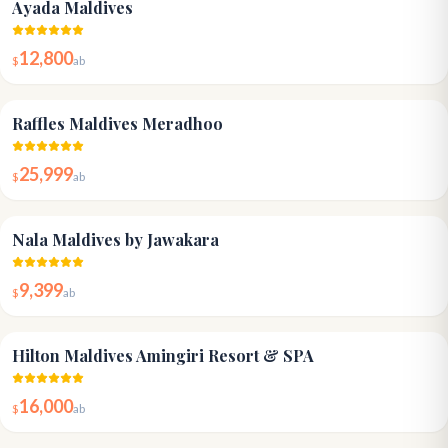
Ayada Maldives
12,800
$
ab
5.0
Raffles Maldives Meradhoo
25,999
$
ab
4.7
Nala Maldives by Jawakara
9,399
$
ab
4.7
Hilton Maldives Amingiri Resort & SPA
16,000
$
ab