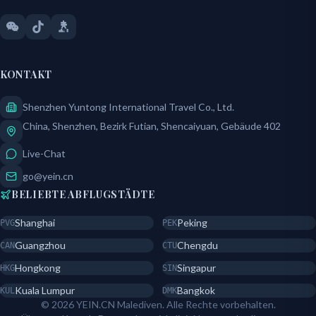
KONTAKT
Shenzhen Yuntong International Travel Co., Ltd.
China, Shenzhen, Bezirk Futian, Shencaiyuan, Gebäude 402
Live-Chat
go@yein.cn
BELIEBTE ABFLUGSTÄDTE
Shanghai
Peking
PVG
PEK
Guangzhou
Chengdu
CAN
CTU
Hongkong
Singapur
HKG
SIN
Kuala Lumpur
Bangkok
KUL
DMK
© 2026 YEIN.CN Malediven. Alle Rechte vorbehalten.