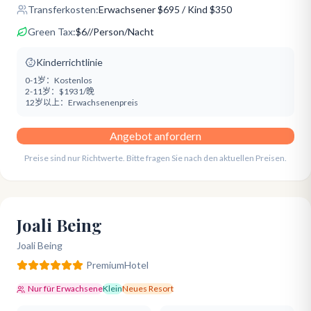
Transferkosten:
Erwachsener
$
695
/ Kind $350
Green Tax:
$
6
/
/Person/Nacht
Kinderrichtlinie
0-1岁：
Kostenlos
2-11岁：
$1931/晚
12岁以上：
Erwachsenenpreis
Angebot anfordern
Preise sind nur Richtwerte. Bitte fragen Sie nach den aktuellen Preisen.
Joali Being
Joali Being
Premium
Hotel
Nur für Erwachsene
Klein
Neues Resort