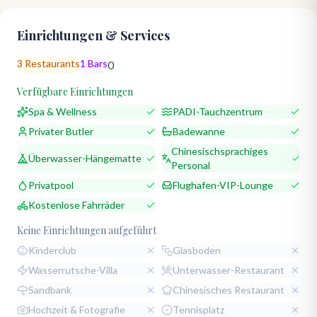
Einrichtungen & Services
3
Restaurants
1
Bars
0
Verfügbare Einrichtungen
Spa & Wellness
PADI-Tauchzentrum
Privater Butler
Badewanne
Chinesischsprachiges
Überwasser-Hängematte
Personal
Privatpool
Flughafen-VIP-Lounge
Kostenlose Fahrräder
Keine Einrichtungen aufgeführt
Kinderclub
Glasboden
Wasserrutsche-Villa
Unterwasser-Restaurant
Sandbank
Chinesisches Restaurant
Hochzeit & Fotografie
Tennisplatz