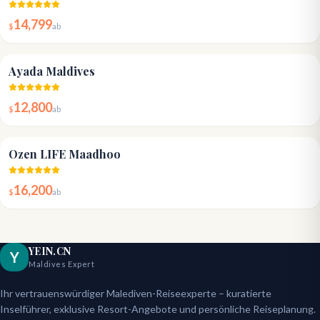
14,799
$
ab
5.0
Ayada Maldives
12,800
$
ab
4.9
Ozen LIFE Maadhoo
16,200
$
ab
YEIN.CN
Y
Maldives Expert
Ihr vertrauenswürdiger Malediven-Reiseexperte – kuratierte
Inselführer, exklusive Resort-Angebote und persönliche Reiseplanung.