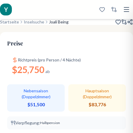
Y
Startseite
Inselsuche
Joali Being
Eröffnet 2021
Art & Wellness
Women Only
Preise
Richtpreis (pro Person / 4 Nächte)
$25,750
ab
Nebensaison
Hauptsaison
(Doppelzimmer)
(Doppelzimmer)
$51,500
$83,776
Verpflegung:
Halbpension