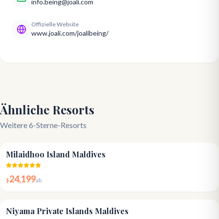
info.being@joali.com
Offizielle Website
www.joali.com/joalibeing/
Ähnliche Resorts
Weitere 6-Sterne-Resorts
4.8
Milaidhoo Island Maldives
24,199
$
ab
5.0
Niyama Private Islands Maldives