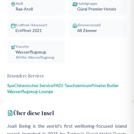
Atoll
Hotelgruppe
Raa-Atoll
Güral Premier Hotels
Eröffnet / Renoviert
Zimmeranzahl
Eröffnet 2021
68
Zimmer
Transfer
Wasserflugzeug
40 Min. Wasserflugzeug
Besondere Services
Spa
Chinesischer Service
PADI-Tauchzentrum
Privater Butler
Wasserflugzeug-Lounge
Über diese Insel
Joali Being is the world's first wellbeing-focused island
resort, launched in 2021 by Turkey's Gural Hotel Group,