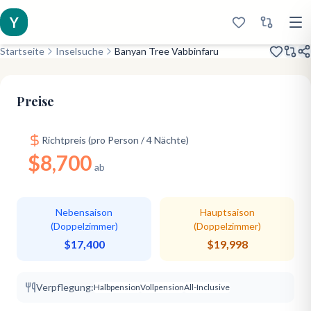
Y
Startseite
Inselsuche
Banyan Tree Vabbinfaru
Renoviert 2016
Beach Villas Only
Snorkeling Twin Island
Preise
Richtpreis (pro Person / 4 Nächte)
$8,700
ab
Nebensaison
Hauptsaison
(Doppelzimmer)
(Doppelzimmer)
$17,400
$19,998
Verpflegung:
Halbpension
Vollpension
All-Inclusive