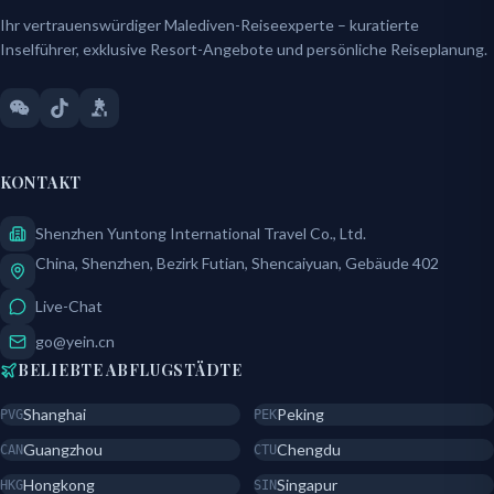
Ihr vertrauenswürdiger Malediven-Reiseexperte – kuratierte
Inselführer, exklusive Resort-Angebote und persönliche Reiseplanung.
KONTAKT
Shenzhen Yuntong International Travel Co., Ltd.
China, Shenzhen, Bezirk Futian, Shencaiyuan, Gebäude 402
Live-Chat
go@yein.cn
BELIEBTE ABFLUGSTÄDTE
Shanghai
Peking
PVG
PEK
Guangzhou
Chengdu
CAN
CTU
Hongkong
Singapur
HKG
SIN