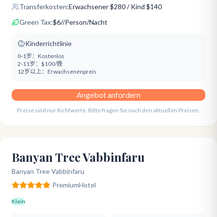
Transferkosten:
Erwachsener
$
280
/ Kind $140
Green Tax:
$
6
/
/Person/Nacht
Kinderrichtlinie
0-1岁：
Kostenlos
2-11岁：
$100/晚
12岁以上：
Erwachsenenpreis
Angebot anfordern
Preise sind nur Richtwerte. Bitte fragen Sie nach den aktuellen Preisen.
Banyan Tree Vabbinfaru
Banyan Tree Vabbinfaru
Premium
Hotel
Klein