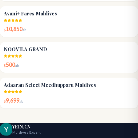
4.8
Avani+ Fares Maldives
10,850
$
ab
3.8
NOOVILA GRAND
500
$
ab
4.8
Adaaran Select Meedhupparu Maldives
9,699
$
ab
YEIN.CN
Y
Maldives Expert