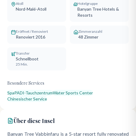
Atoll
Hotelgruppe
Nord-Malé-Atoll
Banyan Tree Hotels &
Resorts
Eröffnet / Renoviert
Zimmeranzahl
Renoviert 2016
48
Zimmer
Transfer
Schnellboot
25 Min.
Besondere Services
Spa
PADI-Tauchzentrum
Water Sports Center
Chinesischer Service
Über diese Insel
Banyan Tree Vabbinfaru is a 5-star resort fully renovated