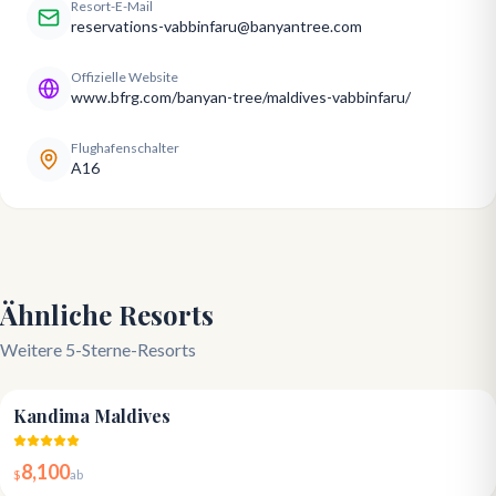
Resort-E-Mail
reservations-vabbinfaru@banyantree.com
Offizielle Website
www.bfrg.com/banyan-tree/maldives-vabbinfaru/
Flughafenschalter
A16
Ähnliche Resorts
Weitere 5-Sterne-Resorts
4.8
Kandima Maldives
8,100
$
ab