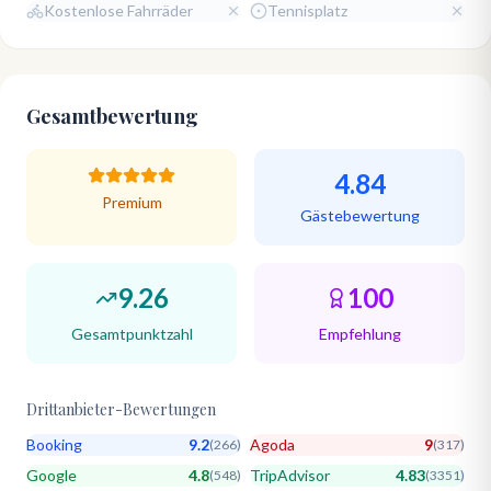
Kostenlose Fahrräder
Tennisplatz
Gesamtbewertung
4.84
Premium
Gästebewertung
9.26
100
Gesamtpunktzahl
Empfehlung
Drittanbieter-Bewertungen
Booking
9.2
Agoda
9
(
266
)
(
317
)
Google
4.8
TripAdvisor
4.83
(
548
)
(
3351
)