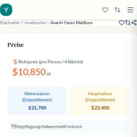
Y
Startseite
Inselsuche
Avani+ Fares Maldives
Eröffnet 2023
Major Chain
Well-Rounded
Preise
Richtpreis (pro Person / 4 Nächte)
$10,850
ab
Nebensaison
Hauptsaison
(Doppelzimmer)
(Doppelzimmer)
$21,700
$22,400
Verpflegung:
Halbpension
All-Inclusive