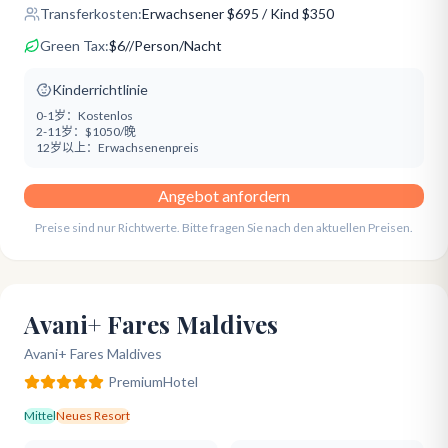
Transferkosten:
Erwachsener
$
695
/ Kind $350
Green Tax:
$
6
/
/Person/Nacht
Kinderrichtlinie
0-1岁：
Kostenlos
2-11岁：
$1050/晚
12岁以上：
Erwachsenenpreis
Angebot anfordern
Preise sind nur Richtwerte. Bitte fragen Sie nach den aktuellen Preisen.
Avani+ Fares Maldives
Avani+ Fares Maldives
Premium
Hotel
Mittel
Neues Resort