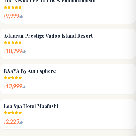
The Residence Maldives Falhumaafushi
9,999
$
ab
4.5
Adaaran Prestige Vadoo lsland Resort
10,299
$
ab
4.6
RAAYA By Atmosphere
12,999
$
ab
4.2
Lea Spa Hotel Maafushi
2,225
$
ab