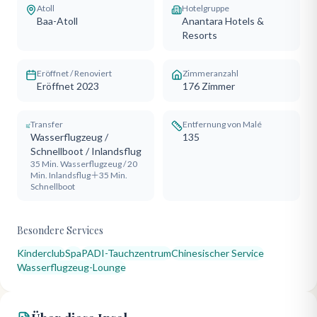
Atoll
Hotelgruppe
Baa-Atoll
Anantara Hotels &
Resorts
Eröffnet / Renoviert
Zimmeranzahl
Eröffnet 2023
176
Zimmer
Transfer
Entfernung von Malé
Wasserflugzeug /
135
Schnellboot / Inlandsflug
35 Min. Wasserflugzeug / 20
Min. Inlandsflug＋35 Min.
Schnellboot
Besondere Services
Kinderclub
Spa
PADI-Tauchzentrum
Chinesischer Service
Wasserflugzeug-Lounge