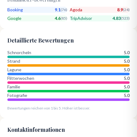
Booking
9.1
Agoda
8.9
(
76
)
(
24
)
Google
4.6
TripAdvisor
4.83
(
85
)
(
523
)
Detaillierte Bewertungen
Schnorcheln
5.0
Strand
5.0
Lagune
5.0
Flitterwochen
5.0
Familie
5.0
Fotografie
5.0
Bewertungen reichen von 1 bis 5. Höher ist besser.
Kontaktinformationen