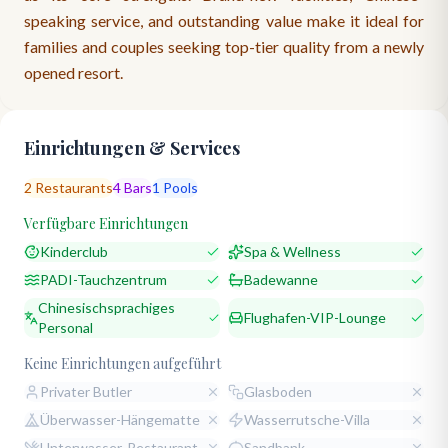
speaking service, and outstanding value make it ideal for
families and couples seeking top-tier quality from a newly
opened resort.
Einrichtungen & Services
2
Restaurants
4
Bars
1
Pools
Verfügbare Einrichtungen
Kinderclub
Spa & Wellness
PADI-Tauchzentrum
Badewanne
Chinesischsprachiges
Flughafen-VIP-Lounge
Personal
Keine Einrichtungen aufgeführt
Privater Butler
Glasboden
Überwasser-Hängematte
Wasserrutsche-Villa
Unterwasser-Restaurant
Sandbank