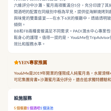
六維評分中沙灘、蜜月兩項獲滿分5分，充分印證了其純
間酒吧的配置在同級別中極為罕見，提供從海鮮燒烤到創意
與味覺的雙重盛宴——在水下6米的餐廳中，透過透明
傾倒。
BB和FB兩種套餐滿足不同需求。PADI潛水中心專
鬆身心的護理。值得一提的是，You&Me在TripAdvi
效比和服務水準。
YEIN專家推薦
You&Me是2019年開業的僅限成人純蜜月島，水屋滑梯+
可尼集團背書+沙灘蜜月滿分評分，適合追求獨特體驗
設施服務
5
個餐廳
1
個酒吧
1
個泳池