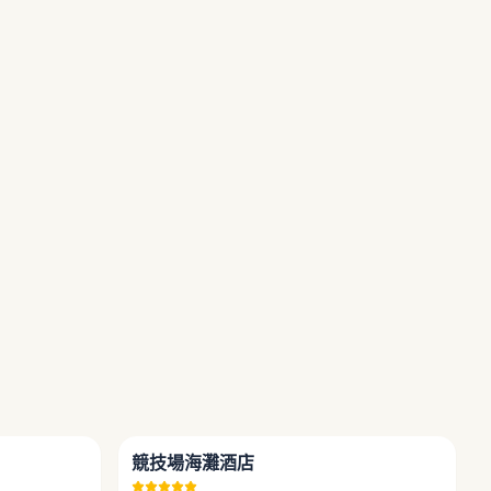
4.7
3.9
競技場海灘酒店