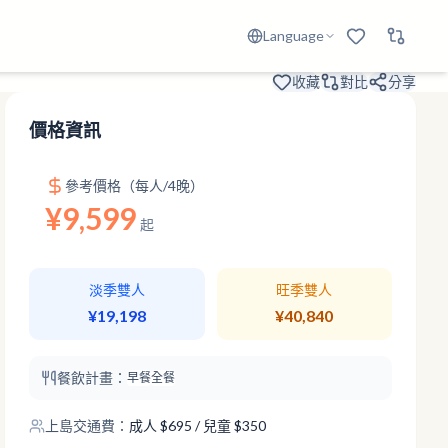
Language
收藏
對比
分享
價格資訊
參考價格（每人/4晚）
¥9,599
起
淡季雙人
旺季雙人
¥19,198
¥40,840
餐飲計畫：
早餐
全餐
上島交通費：
成人
$
695
/ 兒童 $350