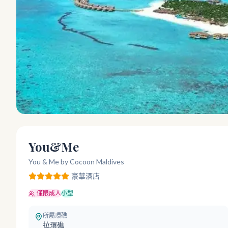
You&Me
You & Me by Cocoon Maldives
豪華
酒店
僅限成人
小型
所屬環礁
拉環礁