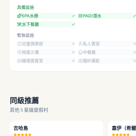
具備設施
SPA水療
PADI潛水
水下餐廳
暫無設施
兒童俱樂部
私人管家
拖尾沙灘
中餐廳
機場貴賓室
婚紗攝影
同級推薦
其他 5 星級度假村
4.4
吉哈島
塞伊（希爾