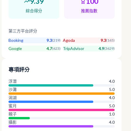
9.39
100
綜合得分
推薦指數
第三方平台評分
Booking
9.3
Agoda
9.3
(
219
)
(
165
)
Google
4.7
TripAdvisor
4.9
(
623
)
(
3629
)
專項評分
浮潛
4.0
沙灘
5.0
潟湖
4.0
蜜月
5.0
親子
1.0
攝影
4.0