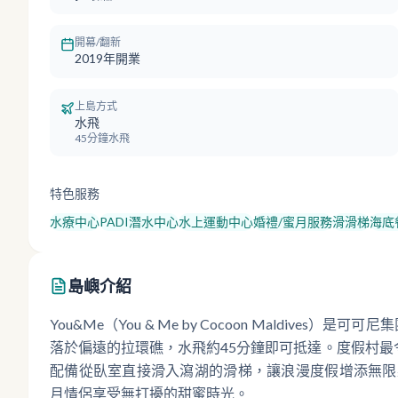
開幕/翻新
2019年開業
上島方式
水飛
45分鐘水飛
特色服務
水療中心
PADI潛水中心
水上運動中心
婚禮/蜜月服務
滑滑梯
海底
島嶼介紹
You&Me（You & Me by Cocoon Maldiv
落於偏遠的拉環礁，水飛約45分鐘即可抵達。度假村最
配備從臥室直接滑入瀉湖的滑梯，讓浪漫度假增添無限
月情侶享受無打擾的甜蜜時光。