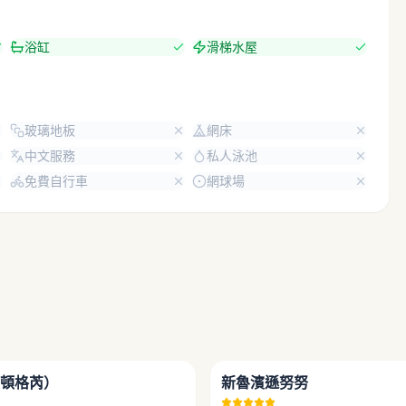
浴缸
滑梯水屋
玻璃地板
網床
中文服務
私人泳池
免費自行車
網球場
4.7
頓格芮）
新魯濱遜努努