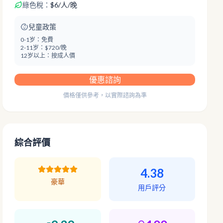
綠色稅：
$
6
/
人/晚
兒童政策
0-1岁：
免費
2-11岁：
$720/晚
12岁以上：
按成人價
優惠諮詢
價格僅供參考，以實際諮詢為準
綜合評價
4.38
豪華
用戶評分