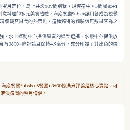
蜜月定位。島上共設109間別墅，規模適中。5間餐廳+1
料理的多元美食體驗，海底餐廳Subsix讓用餐成為視覺
玻璃牆觀賞遊弋的熱帶魚，這種獨特的體驗讓無數遊客為之
業性強，水上運動中心提供豐富的娛樂選擇，水療中心提供放
sor擁有3600+條評論且保持4.9高分，充分印證了其出色的價
海底餐廳Subsix+5餐廳+3600條滿分評論是核心賣點。可
和浪漫氛圍的蜜月情侶。