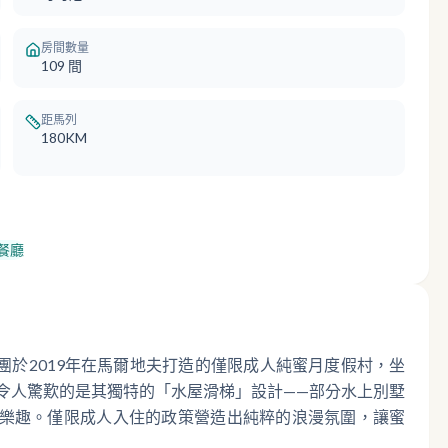
房間數量
109
間
距馬列
180KM
餐廳
es）是可可尼集團於2019年在馬爾地夫打造的僅限成人純蜜月度假村，坐
令人驚歎的是其獨特的「水屋滑梯」設計——部分水上別墅
樂趣。僅限成人入住的政策營造出純粹的浪漫氛圍，讓蜜