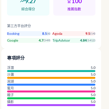
9.27
100
綜合得分
推薦指數
第三方平台評分
Booking
8.5
Agoda
9.5
(
6
)
(
14
)
Google
4.7
TripAdvisor
4.84
(
549
)
(
1412
)
專項評分
浮潛
5.0
沙灘
5.0
潟湖
5.0
蜜月
5.0
親子
5.0
攝影
5.0