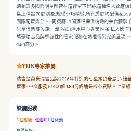
聰到眾多國際明星都曾在這裡留下足跡,這種名人效應
島上僅設78間別墅,規模小巧精緻,所有房間均配備私人
團隊配置齊全。5間餐廳+1間酒吧提供精緻的美食體驗
兒童俱樂部設施一流,PADI潛水中心專業性強,私人影
萬豪瑞吉品牌標誌性的管家服務在這裡得到完美呈現。值得一提
4.84高分。
YEIN專家推薦
瑞吉是萬豪瑞吉品牌2016年打造的七星級頂奢島,六維
管家+中文服務+1400條4.84分評論是核心賣點。七
設施服務
5
個餐廳
1
個酒吧
1
個泳池
具備設施