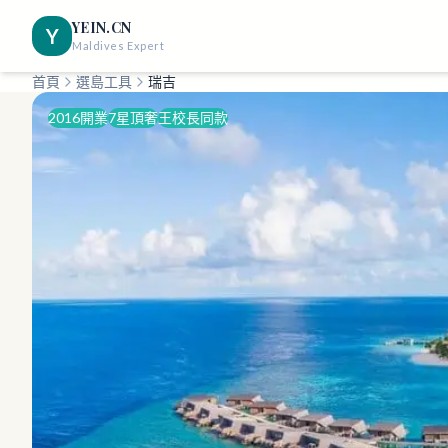
YEIN.CN
Y
Maldives Expert
首頁
選島工具
瑞吉
2016開業
7星頂奢
王校長同款