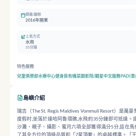
開幕/翻新
2016年開業
上島方式
水飛
35分鐘
特色服務
兒童俱樂部
水療中心
健身房
有機菜園
影院/觀星
中文服務
PADI
島嶼介紹
瑞吉（The St. Regis Maldives Vommuli 
度假村,坐落於達哈阿魯環礁,水飛約35分鐘即可抵達
沙灘、親子、攝影、蜜月六項全部獲得滿分5分,這在馬
了其全方位的頂級品質和「7星頂奢」的卓越標準。「王