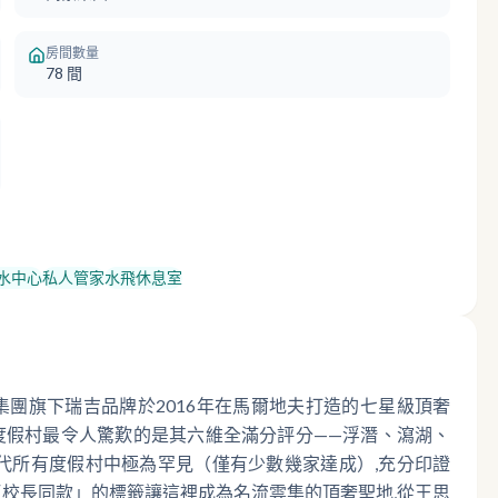
房間數量
78
間
潛水中心
私人管家
水飛休息室
Resort）是萬豪集團旗下瑞吉品牌於2016年在馬爾地夫打造的七星級頂奢
。度假村最令人驚歎的是其六維全滿分評分——浮潛、瀉湖、
代所有度假村中極為罕見（僅有少數幾家達成）,充分印證
校長同款」的標籤讓這裡成為名流雲集的頂奢聖地,從王思