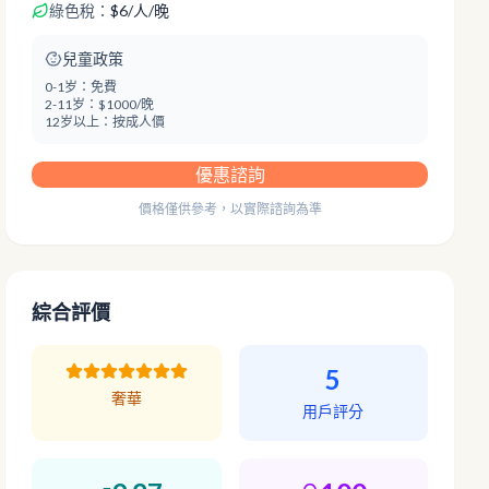
綠色稅：
$
6
/
人/晚
兒童政策
0-1岁：
免費
2-11岁：
$1000/晚
12岁以上：
按成人價
優惠諮詢
價格僅供參考，以實際諮詢為準
綜合評價
5
奢華
用戶評分