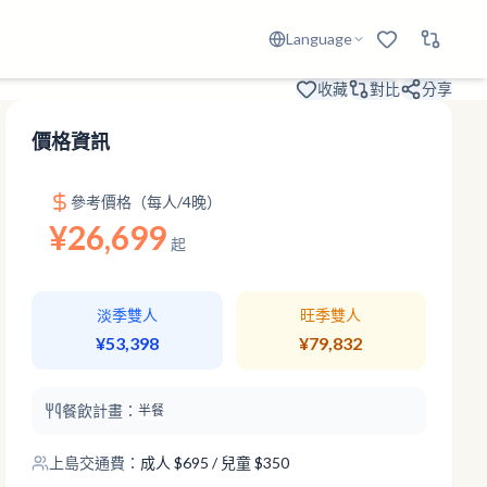
Language
收藏
對比
分享
價格資訊
參考價格（每人/4晚）
¥26,699
起
淡季雙人
旺季雙人
¥53,398
¥79,832
餐飲計畫：
半餐
上島交通費：
成人
$
695
/ 兒童 $350