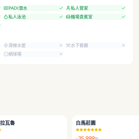
PADI潛水
私人管家
私人泳池
機場貴賓室
滑梯水屋
水下餐廳
網球場
5.0
拉瓦魯
白馬莊園
35,999