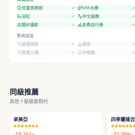
兒童俱樂部
SPA水療
浴缸
中文服務
婚紗攝影
免費自行車
暫無設施
玻璃地板
網床
拖尾沙灘
中餐廳
同級推薦
其他 7 星級度假村
5.0
卓美亞
四季蘭達吉
18,761
32,299