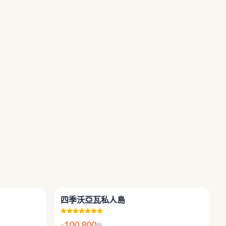
5.0
5.0
四季沃亞瓦私人島
100,800