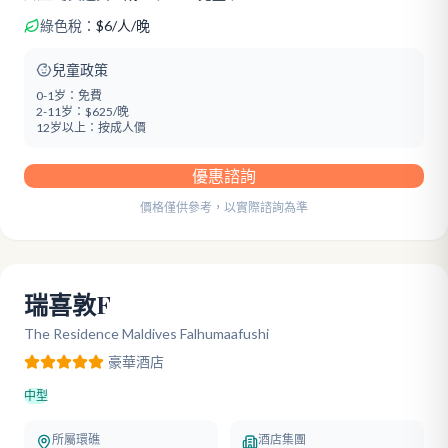
綠色稅：
$
6
/
人/晚
兒童政策
0-1岁：
免費
2-11岁：
$625/晚
12岁以上：
按成人價
優惠諮詢
價格僅供參考，以實際諮詢為準
瑞喜敦F
The Residence Maldives Falhumaafushi
豪華
酒店
中型
所屬環礁
酒店集團