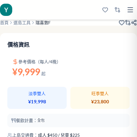
Y
首頁
選島工具
瑞喜敦F
2019裝修
天然雙島
新建滑梯
價格資訊
參考價格（每人/4晚）
¥9,999
起
淡季雙人
旺季雙人
¥19,998
¥23,800
餐飲計畫：
全包
上島交通費：
成人
$
450
/ 兒童 $225