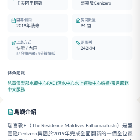
卡夫阿里環礁
盛嘉隆Cenizero
開幕/翻新
房間數量
2019年裝修
94
間
上島方式
距馬列
快艇 / 內飛
242KM
55分鐘內飛+5分鐘快艇
特色服務
兒童俱樂部
水療中心
PADI潛水中心
水上運動中心
婚禮/蜜月服務
中文服務
島嶼介紹
瑞喜敦F（The Residence Maldives Falhumaafushi）是盛
嘉隆Cenizero集團於2019年完成全面翻新的一價全包家