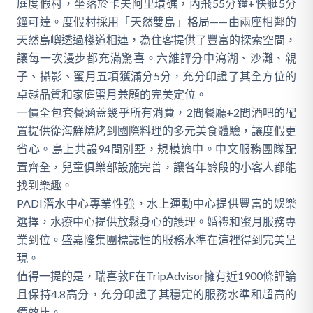
庭度假村，坐落於卡夫阿里環礁，內飛55分鐘+快艇5分
鐘可達。度假村採用「天然雙島」格局——由兩座相鄰的
天然島嶼透過棧道相連，為住客提供了豐富的探索空間，
讓每一次漫步都充滿驚喜。六維評分中瀉湖、沙灘、親
子、攝影、蜜月五項獲滿分5分，充分印證了其全方位的
卓越品質和家庭蜜月兼顧的完美定位。
一價全包套餐涵蓋幾乎所有消費，2間餐廳+2間酒吧的配
置提供從海鮮燒烤到國際料理的多元美食體驗，讓度假更
省心。島上共設94間別墅，規模適中。中文服務團隊配
置齊全，兒童俱樂部設施完善，讓各年齡段的小客人都能
找到樂趣。
PADI潛水中心專業性強，水上運動中心提供豐富的娛樂
選擇，水療中心提供放鬆身心的護理。婚禮和蜜月服務專
業到位。盛嘉隆集團標誌性的服務水準在這裡得到完美呈
現。
值得一提的是，瑞喜敦F在TripAdvisor擁有近1900條評論
且保持4.8高分，充分印證了其穩定的服務水準和超高的
價效比。