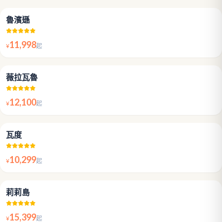
4.6
魯濱遜
11,998
¥
起
4.6
薇拉瓦魯
12,100
¥
起
4.5
瓦度
10,299
¥
起
4.8
莉莉島
15,399
¥
起