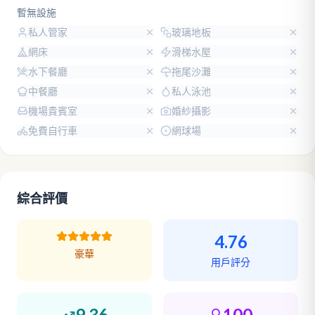
暫無設施
私人管家
玻璃地板
網床
滑梯水屋
水下餐廳
拖尾沙灘
中餐廳
私人泳池
機場貴賓室
婚紗攝影
免費自行車
網球場
綜合評價
4.76
豪華
用戶評分
9.36
100