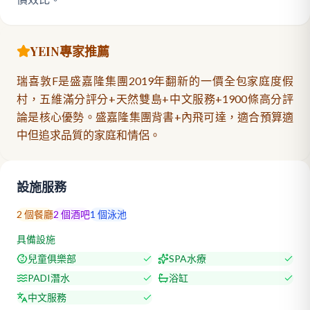
YEIN專家推薦
瑞喜敦F是盛嘉隆集團2019年翻新的一價全包家庭度假
村，五維滿分評分+天然雙島+中文服務+1900條高分評
論是核心優勢。盛嘉隆集團背書+內飛可達，適合預算適
中但追求品質的家庭和情侶。
設施服務
2
個餐廳
2
個酒吧
1
個泳池
具備設施
兒童俱樂部
SPA水療
PADI潛水
浴缸
中文服務