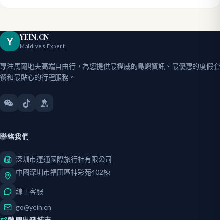
YEIN.CN
Y
Maldives Expert
專注馬爾地夫高端自由行，為您提供最權威的島嶼資訊、最優惠的度假套
餐和最貼心的行程服務。
聯絡我們
深圳市運通國際旅行社有限公司
中國深圳市福田區神彩苑402棟
線上客服
go@yein.cn
熱門出發城市