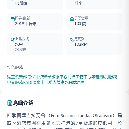
芭環礁
四季
開幕/翻新
房間數量
2019年裝修
103
間
上島方式
距馬列
水飛
102KM
30分鐘
特色服務
兒童俱樂部
青少年俱樂部
水療中心
海洋生物中心
婚禮/蜜月服務
中文服務
PADI潛水中心
私人管家
水飛休息室
島嶼介紹
四季蘭達吉拉瓦魯（Four Seasons Landaa Giraavaru）是
四季酒店集團在馬爾地夫打造的7星級旗艦度假村，於