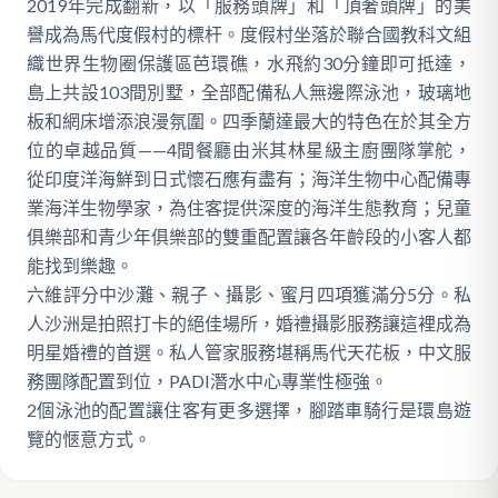
2019年完成翻新，以「服務頭牌」和「頂奢頭牌」的美
譽成為馬代度假村的標杆。度假村坐落於聯合國教科文組
織世界生物圈保護區芭環礁，水飛約30分鐘即可抵達，
島上共設103間別墅，全部配備私人無邊際泳池，玻璃地
板和網床增添浪漫氛圍。四季蘭達最大的特色在於其全方
位的卓越品質——4間餐廳由米其林星級主廚團隊掌舵，
從印度洋海鮮到日式懷石應有盡有；海洋生物中心配備專
業海洋生物學家，為住客提供深度的海洋生態教育；兒童
俱樂部和青少年俱樂部的雙重配置讓各年齡段的小客人都
能找到樂趣。
六維評分中沙灘、親子、攝影、蜜月四項獲滿分5分。私
人沙洲是拍照打卡的絕佳場所，婚禮攝影服務讓這裡成為
明星婚禮的首選。私人管家服務堪稱馬代天花板，中文服
務團隊配置到位，PADI潛水中心專業性極強。
2個泳池的配置讓住客有更多選擇，腳踏車騎行是環島遊
覽的愜意方式。