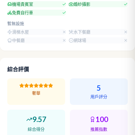
機場貴賓室
婚紗攝影
免費自行車
暫無設施
滑梯水屋
水下餐廳
中餐廳
網球場
綜合評價
5
奢華
用戶評分
9.57
100
綜合得分
推薦指數