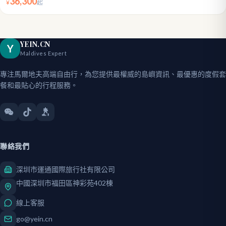
36,300
¥
起
YEIN.CN
Y
Maldives Expert
專注馬爾地夫高端自由行，為您提供最權威的島嶼資訊、最優惠的度假套
餐和最貼心的行程服務。
聯絡我們
深圳市運通國際旅行社有限公司
中國深圳市福田區神彩苑402棟
線上客服
go@yein.cn