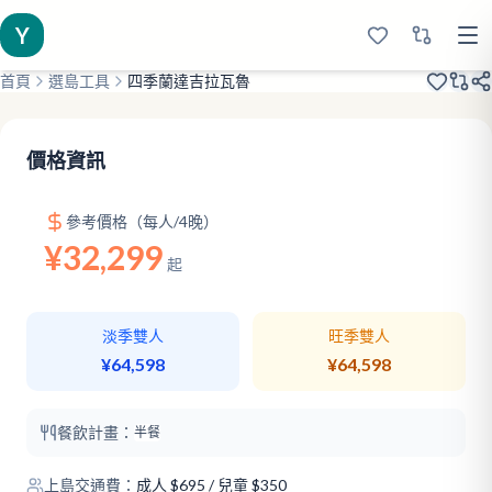
Y
首頁
選島工具
四季蘭達吉拉瓦魯
2019裝修
服務頭牌
頂奢頭牌
價格資訊
參考價格（每人/4晚）
¥32,299
起
淡季雙人
旺季雙人
¥64,598
¥64,598
餐飲計畫：
半餐
上島交通費：
成人
$
695
/ 兒童 $350