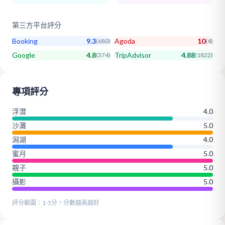
第三方平台評分
Booking
9.3
Agoda
10
(
680
)
(
4
)
Google
4.8
TripAdvisor
4.88
(
374
)
(
1822
)
專項評分
浮潛
4.0
沙灘
5.0
潟湖
4.0
蜜月
5.0
親子
5.0
攝影
5.0
評分範圍：1-5分，分數越高越好