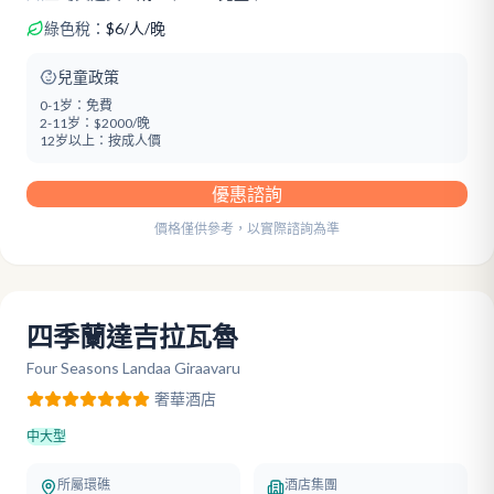
綠色稅：
$
6
/
人/晚
兒童政策
0-1岁：
免費
2-11岁：
$2000/晚
12岁以上：
按成人價
優惠諮詢
價格僅供參考，以實際諮詢為準
四季蘭達吉拉瓦魯
Four Seasons Landaa Giraavaru
奢華
酒店
中大型
所屬環礁
酒店集團