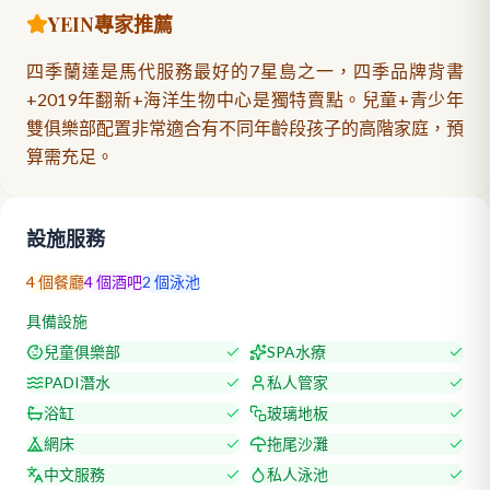
YEIN專家推薦
四季蘭達是馬代服務最好的7星島之一，四季品牌背書
+2019年翻新+海洋生物中心是獨特賣點。兒童+青少年
雙俱樂部配置非常適合有不同年齡段孩子的高階家庭，預
算需充足。
設施服務
4
個餐廳
4
個酒吧
2
個泳池
具備設施
兒童俱樂部
SPA水療
PADI潛水
私人管家
浴缸
玻璃地板
網床
拖尾沙灘
中文服務
私人泳池