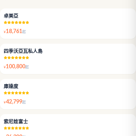
5.0
卓美亞
18,761
¥
起
5.0
四季沃亞瓦私人島
100,800
¥
起
5.0
庫達度
42,799
¥
起
5.0
索尼娃富士