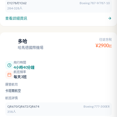
EY278/EY262
Boeing 787-9/787-10
284-328人
查看詳細資訊
往返含稅
多哈
DOH
¥
2900
起
哈馬德國際機場
飛行時間
4小時40分鐘
航班頻率
每天3班
運營航司
卡塔爾航空
航班詳情
QR670/QR672/QR674
Boeing 777-300ER
358人