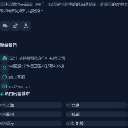
專注馬爾地夫高端自由行，為您提供最權威的島嶼資訊、最優惠的度假套
餐和最貼心的行程服務。
聯絡我們
深圳市運通國際旅行社有限公司
中國深圳市福田區神彩苑402棟
線上客服
go@yein.cn
熱門出發城市
上海
北京
PVG
PEK
廣州
成都
CAN
CTU
香港
新加坡
HKG
SIN