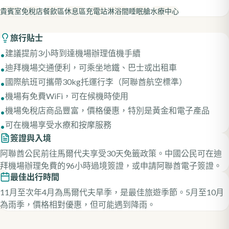
貴賓室
免稅店
餐飲區
休息區
充電站
淋浴間
睡眠艙
水療中心
旅行貼士
建議提前3小時到達機場辦理值機手續
•
迪拜機場交通便利，可乘坐地鐵、巴士或出租車
•
國際航班可攜帶30kg托運行李（阿聯酋航空標準）
•
機場有免費WiFi，可在候機時使用
•
機場免稅店商品豐富，價格優惠，特別是黃金和電子產品
•
可在機場享受水療和按摩服務
•
簽證與入境
阿聯酋公民前往馬爾代夫享受30天免籤政策。中國公民可在迪
拜機場辦理免費的96小時過境簽證，或申請阿聯酋電子簽證。
最佳出行時間
11月至次年4月為馬爾代夫旱季，是最佳旅遊季節。5月至10月
為雨季，價格相對優惠，但可能遇到降雨。