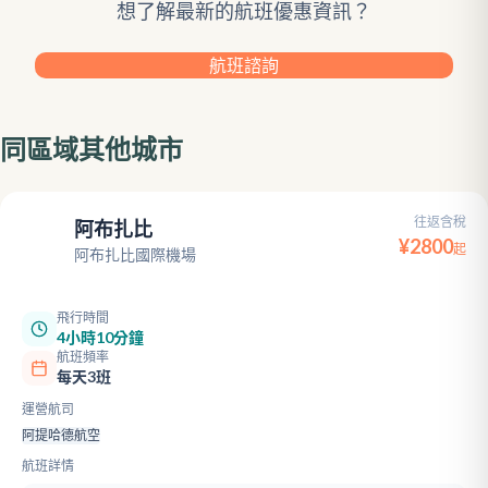
想了解最新的航班優惠資訊？
航班諮詢
同區域其他城市
往返含稅
阿布扎比
AUH
¥
2800
起
阿布扎比國際機場
飛行時間
4小時10分鐘
航班頻率
每天3班
運營航司
阿提哈德航空
航班詳情