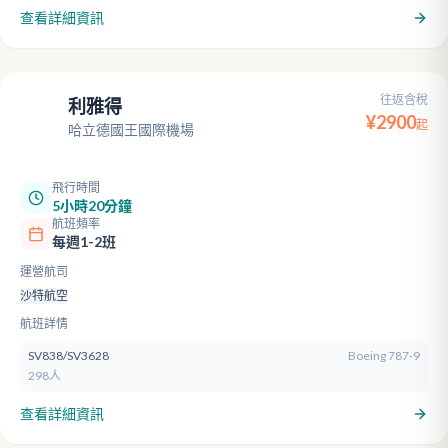
查看詳細資訊
往返含稅
利雅得
RUH
¥
2900
起
哈立德國王國際機場
飛行時間
5小時20分鐘
航班頻率
每週1-2班
運營航司
沙特航空
航班詳情
SV838/SV3628
Boeing 787-9
298人
查看詳細資訊