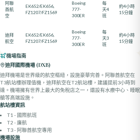
阿聯
Boeing
每
EK652/EK656,
約4小時
酋航
777-
天4
FZ1207/FZ1569
15分鐘
空
300ER
班
Boeing
每
迪拜
EK652/EK656,
約4小時
777-
天3
航空
FZ1207/FZ1569
15分鐘
300ER
班
機場指南
迪拜國際機場
(
DXB
)
迪拜機場是世界級的航空樞紐，設施豪華完善。阿聯酋航空在
T3航站樓辦理值機，迪拜航空在T2航站樓，建議提前3小時到
達。機場擁有世界上最大的免稅店之一，還設有水療中心、睡眠
艙等高端設施。
航站樓資訊
T1 - 國際航班
T2 - 廉航
T3 - 阿聯酋航空專用
機場設施