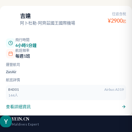
往返含稅
吉達
JED
¥
2900
起
阿卜杜勒-阿齊茲國王國際機場
飛行時間
6小時5分鐘
航班頻率
每週1班
運營航司
ZanAir
航班詳情
B4301
Airbus A319
144人
查看詳細資訊
YEIN.CN
Y
Maldives Expert