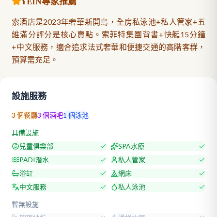
YEIN專家推薦
索酒店是2023年奢華新開島，全房私泳池+私人管家+五
維滿分評分是核心賣點。索菲特集團背書+快艇15分鐘
+中文服務，適合追求法式奢華和便捷交通的高階客群，
預算需充足。
設施服務
3
個餐廳
3
個酒吧
1
個泳池
具備設施
兒童俱樂部
SPA水療
PADI潛水
私人管家
浴缸
網床
中文服務
私人泳池
暫無設施