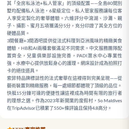
其「全房私泳池+私人管家」的頂級配置——全島80間別
墅均配備私人泳池，6星級定位，私人管家服務讓每位客
人享受定製化的奢華體驗。六維評分中瀉湖、沙灘、親
子、攝影、蜜月五項獲滿分5分，充分印證了其全方位的
硬體品質。
3間餐廳+3間酒吧提供從法式料理到亞洲風味的精緻美食
體驗，HB和AI兩種套餐滿足不同需求。中文服務團隊配
置齊全，兒童俱樂部設施完善，PADI潛水中心專業性
強，水療中心提供放鬆身心的護理。網床設計成為拍照打
卡的絕佳道具。
索菲特品牌標誌性的法式奢華在這裡得到完美呈現——從
藝術裝置到精緻服務，每一處細節都體現了頂級的品位。
快艇15分鐘可達的便捷性讓這裡成為時間有限的旅行者
的理想之選。作為2023年新開業的度假村，So Maldives
在TripAdvisor已積累了550+條評論且保持4.8高分。