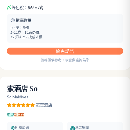
綠色稅：
$
6
/
人/晚
兒童政策
0-1岁：
免費
2-11岁：
$1667/晚
12岁以上：
按成人價
優惠諮詢
價格僅供參考，以實際諮詢為準
索酒店 So
So Maldives
豪華
酒店
中型
新開業
所屬環礁
酒店集團