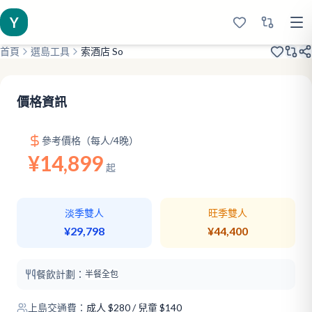
Y
首頁
選島工具
索酒店 So
2023開業
十字路口
全新島嶼
價格資訊
參考價格（每人/4晚）
¥14,899
起
淡季雙人
旺季雙人
¥29,798
¥44,400
餐飲計劃：
半餐
全包
上島交通費：
成人
$
280
/ 兒童 $140