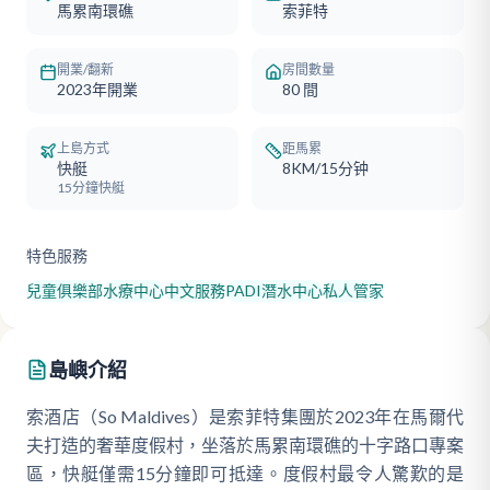
馬累南環礁
索菲特
開業/翻新
房間數量
2023年開業
80
間
上島方式
距馬累
快艇
8KM/15分钟
15分鐘快艇
特色服務
兒童俱樂部
水療中心
中文服務
PADI潛水中心
私人管家
島嶼介紹
索酒店（So Maldives）是索菲特集團於2023年在馬爾代
夫打造的奢華度假村，坐落於馬累南環礁的十字路口專案
區，快艇僅需15分鐘即可抵達。度假村最令人驚歎的是