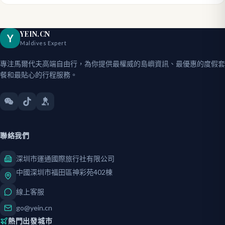
YEIN.CN
Y
Maldives Expert
專注馬爾代夫高端自由行，為你提供最權威的島嶼資訊、最優惠的度假套
餐和最貼心的行程服務。
聯絡我們
深圳市運通國際旅行社有限公司
中國深圳市福田區神彩苑402棟
線上客服
go@yein.cn
熱門出發城市