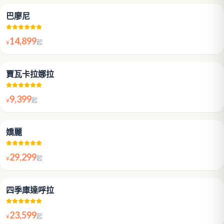
5.0
巴廖尼
14,899
¥
起
4.7
賈瓦卡拉娜拉
9,399
¥
起
4.9
嬌麗
29,299
¥
起
5.0
四季庫達呼拉
23,599
¥
起