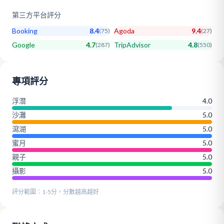
第三方平台評分
Booking
8.4
Agoda
9.4
(
75
)
(
27
)
Google
4.7
TripAdvisor
4.8
(
287
)
(
550
)
專項評分
浮潛
4.0
沙灘
5.0
瀉湖
5.0
蜜月
5.0
親子
5.0
攝影
5.0
評分範圍：1-5分，分數越高越好