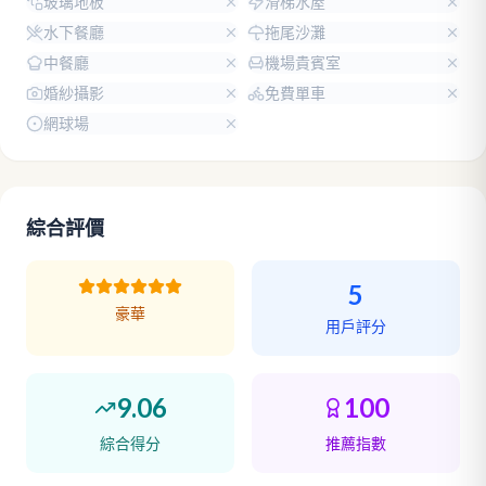
玻璃地板
滑梯水屋
水下餐廳
拖尾沙灘
中餐廳
機場貴賓室
婚紗攝影
免費單車
網球場
綜合評價
5
豪華
用戶評分
9.06
100
綜合得分
推薦指數