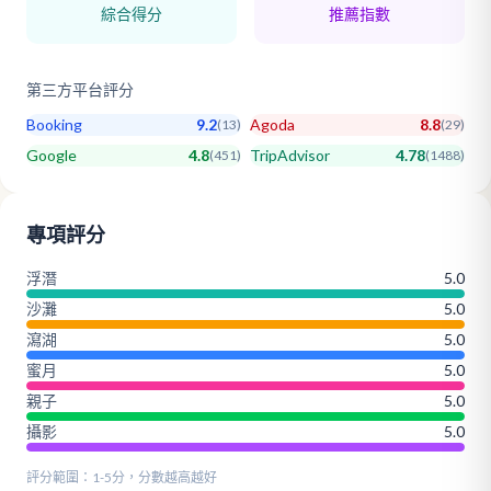
綜合得分
推薦指數
第三方平台評分
Booking
9.2
Agoda
8.8
(
13
)
(
29
)
Google
4.8
TripAdvisor
4.78
(
451
)
(
1488
)
專項評分
浮潛
5.0
沙灘
5.0
瀉湖
5.0
蜜月
5.0
親子
5.0
攝影
5.0
評分範圍：1-5分，分數越高越好