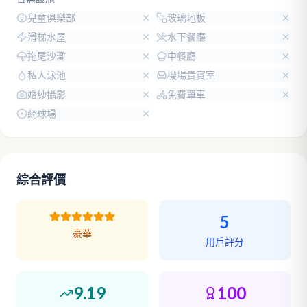
兒童俱樂部
玻璃地板
滑梯水屋
水下餐廳
拖尾沙灘
中餐廳
私人泳池
機場貴賓室
婚紗攝影
免費單車
網球場
綜合評價
5
豪華
用戶評分
9.19
100