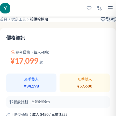
Y
首頁
選島工具
柏悅哈達哈
2009開業
頂級浮潛
頂級沙灘
價格資訊
參考價格（每人/4晚）
¥17,099
起
淡季雙人
旺季雙人
¥34,198
¥57,600
餐飲計劃：
半餐
全餐
全包
上島交通費：
成人
$
450
/ 兒童 $225