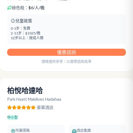
綠色稅：
$
6
/
人/晚
兒童政策
0-1岁：
免費
2-11岁：
$1025/晚
12岁以上：
按成人價
優惠諮詢
價格僅供參考，以實際諮詢為準
柏悅哈達哈
Park Hyatt Maldives Hadahaa
豪華
酒店
中小型
所屬環礁
酒店集團