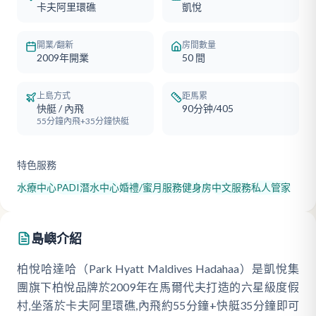
卡夫阿里環礁
凱悅
開業/翻新
房間數量
2009年開業
50
間
上島方式
距馬累
快艇 / 內飛
90分钟/405
55分鐘內飛+35分鐘快艇
特色服務
水療中心
PADI潛水中心
婚禮/蜜月服務
健身房
中文服務
私人管家
島嶼介紹
柏悅哈達哈（Park Hyatt Maldives Hadahaa）是凱悅集
團旗下柏悅品牌於2009年在馬爾代夫打造的六星級度假
村,坐落於卡夫阿里環礁,內飛約55分鐘+快艇35分鐘即可