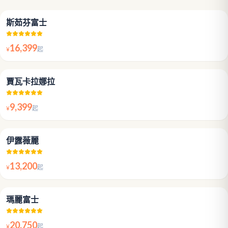
5.0
斯茹芬富士
16,399
¥
起
4.7
賈瓦卡拉娜拉
9,399
¥
起
5.0
伊露薇麗
13,200
¥
起
5.0
瑪麗富士
20,750
¥
起