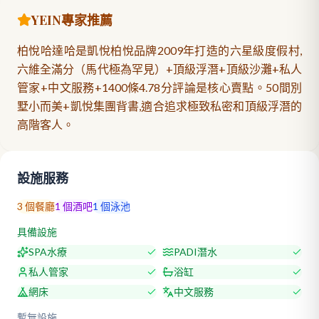
YEIN專家推薦
柏悅哈達哈是凱悅柏悅品牌2009年打造的六星級度假村,
六維全滿分（馬代極為罕見）+頂級浮潛+頂級沙灘+私人
管家+中文服務+1400條4.78分評論是核心賣點。50間別
墅小而美+凱悅集團背書,適合追求極致私密和頂級浮潛的
高階客人。
設施服務
3
個餐廳
1
個酒吧
1
個泳池
具備設施
SPA水療
PADI潛水
私人管家
浴缸
網床
中文服務
暫無設施