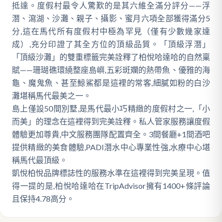
抵達。度假村最令人驚歎的是其六維全滿分評分——浮
潛、瀉湖、沙灘、親子、攝影、蜜月六項全部獲得滿分5
分,這在馬代所有度假村中極為罕見（僅有少數幾家達
成）,充分印證了其全方位的頂級品質。「頂級浮潛」
「頂級沙灘」的雙重標籤完美詮釋了柏悅哈達哈的自然稟
賦——珊瑚礁環繞整座島嶼,五彩斑斕的熱帶魚、優雅的海
龜、魔鬼魚、甚至鯨鯊都是這裡的常客,細膩如粉的白沙
灘堪稱馬代最美之一。
島上僅設50間別墅,是馬代最小巧精緻的度假村之一,「小
而美」的理念在這裡得到完美詮釋。私人管家服務讓度假
體驗更加尊貴,中文服務團隊配置齊全。3間餐廳+1間酒吧
提供精緻的美食體驗,PADI潛水中心專業性強,水療中心堪
稱馬代最頂級。
凱悅柏悅品牌標誌性的服務水準在這裡得到完美呈現。值
得一提的是,柏悅哈達哈在TripAdvisor擁有1400+條評論
且保持4.78高分。