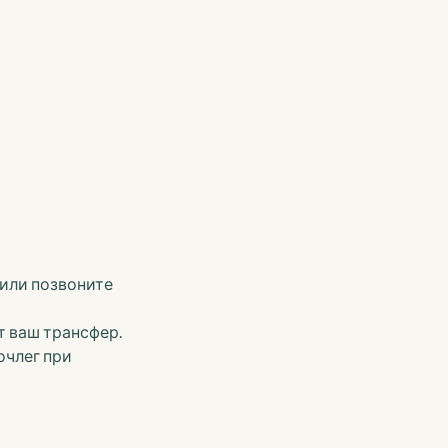
 или позвоните
т ваш трансфер.
очлег при