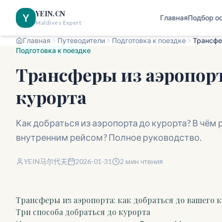
YEIN.CN
Y
Главная
Подбор о
Maldives Expert
Главная
Путеводители
Подготовка к поездке
Подготовка к поездке
Трансферы из аэропорт
курорта
Как добраться из аэропорта до курорта? В чё
внутренним рейсом? Полное руководство.
YEIN马尔代夫
2026-01-31
2
мин чтения
Трансферы из аэропорта: как добраться до вашего 
Три способа добраться до курорта