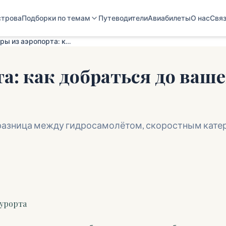
строва
Подборки по темам
Путеводители
Авиабилеты
О нас
Связ
Трансферы из аэропорта: как добраться до вашего курорта
а: как добраться до ваше
м разница между гидросамолётом, скоростным кате
курорта