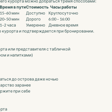
шего курорта можно добраться тремя способами:
Время в пути
Стоимость
Часы работы
15–60 мин
Доступно
Круглосуточно
20–50 мин
Дорого
6:00 – 16:00
1–2 часа
Умеренно
Дневное время
 курорта и подтверждается при бронировании.
орта или представителя с табличкой
ром и напитками)
аться до острова даже ночью
арство заранее
ржите при себе
орта