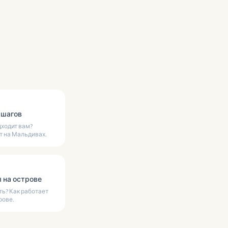
 шагов
дходит вам?
т на Мальдивах.
 на острове
ть? Как работает
рове.