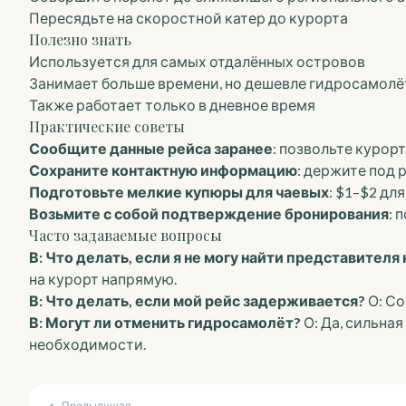
Пересядьте на скоростной катер до курорта
Полезно знать
Используется для самых отдалённых островов
Занимает больше времени, но дешевле гидросамолё
Также работает только в дневное время
Практические советы
Сообщите данные рейса заранее
: позвольте курор
Сохраните контактную информацию
: держите под 
Подготовьте мелкие купюры для чаевых
: $1–$2 дл
Возьмите с собой подтверждение бронирования
: 
Часто задаваемые вопросы
В: Что делать, если я не могу найти представителя
на курорт напрямую.
В: Что делать, если мой рейс задерживается?
О: Со
В: Могут ли отменить гидросамолёт?
О: Да, сильна
необходимости.
Предыдущая