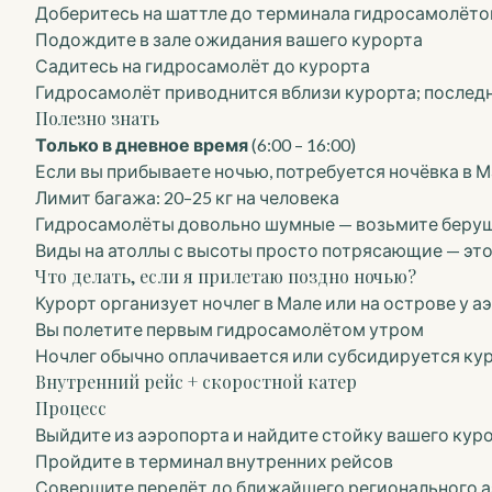
Доберитесь на шаттле до терминала гидросамолётов
Подождите в зале ожидания вашего курорта
Садитесь на гидросамолёт до курорта
Гидросамолёт приводнится вблизи курорта; последн
Полезно знать
Только в дневное время
(6:00 – 16:00)
Если вы прибываете ночью, потребуется ночёвка в 
Лимит багажа: 20–25 кг на человека
Гидросамолёты довольно шумные — возьмите беру
Виды на атоллы с высоты просто потрясающие — эт
Что делать, если я прилетаю поздно ночью?
Курорт организует ночлег в Мале или на острове у а
Вы полетите первым гидросамолётом утром
Ночлег обычно оплачивается или субсидируется ку
Внутренний рейс + скоростной катер
Процесс
Выйдите из аэропорта и найдите стойку вашего кур
Пройдите в терминал внутренних рейсов
Совершите перелёт до ближайшего регионального 