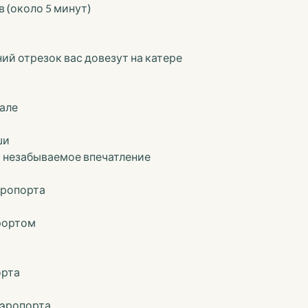
 (около 5 минут)
ий отрезок вас довезут на катере
Мале
ши
о незабываемое впечатление
эропорта
рортом
орта
аэропорта