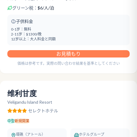
グリーン税：
$
6
/
人/泊
子供料金
0-1岁：
無料
2-11岁：
$1300/晚
12岁以上：
大人料金と同額
お見積もり
価格は参考です。実際の問い合わせ結果を基準としてください
维利甘度
Veligandu lsland Resort
セレクト
ホテル
中型
新規開業
環礁（アトール）
ホテルグループ