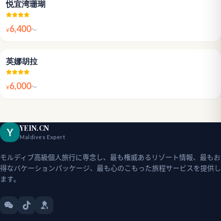
悦宜湾珊瑚
6,400
¥
〜
4.1
英娜胡拉
6,000
¥
〜
YEIN.CN
Y
Maldives Expert
モルディブ高級個人旅行に専念し、最も権威あるリゾート情報、最もお
得なバケーションパッケージ、最も心のこもった旅程サービスを提供し
ます。