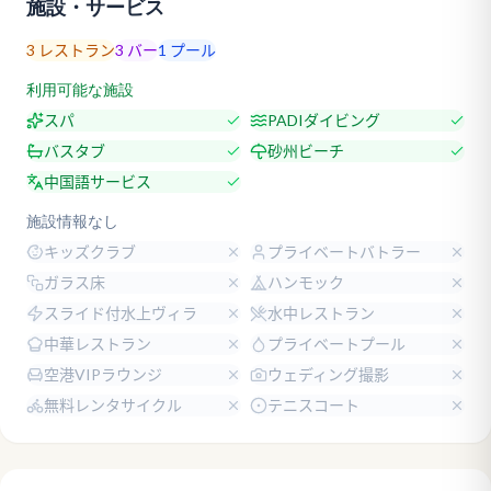
施設・サービス
3
レストラン
3
バー
1
プール
利用可能な施設
スパ
PADIダイビング
バスタブ
砂州ビーチ
中国語サービス
施設情報なし
キッズクラブ
プライベートバトラー
ガラス床
ハンモック
スライド付水上ヴィラ
水中レストラン
中華レストラン
プライベートプール
空港VIPラウンジ
ウェディング撮影
無料レンタサイクル
テニスコート