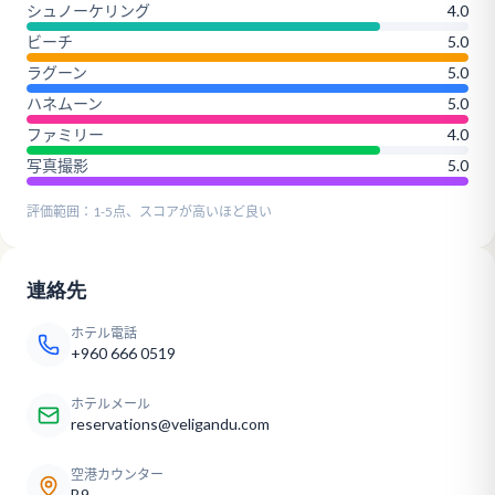
シュノーケリング
4.0
ビーチ
5.0
ラグーン
5.0
ハネムーン
5.0
ファミリー
4.0
写真撮影
5.0
評価範囲：1-5点、スコアが高いほど良い
連絡先
ホテル電話
+960 666 0519
ホテルメール
reservations@veligandu.com
空港カウンター
B9