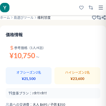
Y
ホーム
島選びツール
维利甘度
2007年オープン
欧美宠儿
コスパ
価格情報
参考価格（1人/4泊）
¥10,750
〜
オフシーズン2名
ハイシーズン2名
¥21,500
¥23,600
食事プラン：
2食付
3食付
島への交通費：
大人
$
695
/ 子供 $350