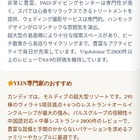
非常に豊富、PADIダイビングセンターは専門性が高
く、スパでは心身をリラックスできるトリートメントを
提供、ウェディング撮影サービスは専門的。ハンモック
デザインがロマンチックな雰囲気を演出。
超大型の島面積により十分な探索スペースがあり、ビー
チ散策から島巡りサイクリングまで、豊富なアクティビ
ティで毎日が充実しています。TripAdvisorで2800件以
上のレビューで4.69の評価を維持しています。
YEIN専門家のおすすめ
カンディマは、モルディブの超大型リゾートです。295
棟のヴィラ＋5項目満点＋6つのレストラン＋オールイ
ンクルーシブが最大の強み。パルスグループの信頼性＋
中国語対応＋中華レストラン＋2800件のレビューで、
豊富な設備と手間のかからないバケーションを求めるフ
ァミリーやカップルに最適です。