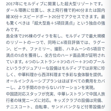
2017年にモルディブに開業した超大型リゾートです。
ダール環礁に位置し、水上飛行機で約40分または国内
線30分＋スピードボート20分でアクセスできます。最
も驚くべきは「超大型島＋5項目満点」という独自の強
みです。
島全体で295棟のヴィラを有し、モルディブで最大規模
のリゾートの一つで、同時に6項目評価では、ラグー
ン、ビーチ、ファミリー、撮影、ハネムーンの5項目で
満点の5点を獲得し、全方位のハード面品質が証明され
ています。6つのレストラン＋3つのバー＋3つのプール
というラグジュアリーな設備はモルディブでは非常に珍
しく、中華料理から西洋料理まで多彩な食体験を提供。
オールインクルーシブプランはほぼすべての費用をカバ
ーし、より手間のかからないバケーションを実現。
中国語対応スタッフが充実、中華レストランで中国人旅
行者の味覚ニーズに対応。キッズクラブの設備は完備、
テニスコート、自転車、サンドバンクなど付帯設備が