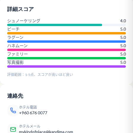
詳細スコア
シュノーケリング
4.0
ビーチ
5.0
ラグーン
5.0
ハネムーン
5.0
ファミリー
5.0
写真撮影
5.0
評価範囲：1-5点、スコアが高いほど良い
連絡先
ホテル電話
+960 676 0077
ホテルメール
mykindofplace@kandima.com