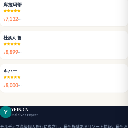
4.8
库拉玛蒂
7,132
¥
〜
4.6
杜妮可鲁
8,899
¥
〜
4.4
キハー
8,000
¥
〜
YEIN.CN
Y
Maldives Expert
モルディブ高級個人旅行に専念し、最も権威あるリゾート情報、最もお