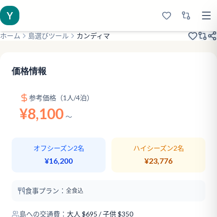
Y
ホーム
島選びツール
カンディマ
2017年オープン
超大型リゾート
施設充実
価格情報
参考価格（1人/4泊）
¥8,100
〜
オフシーズン2名
ハイシーズン2名
¥16,200
¥23,776
食事プラン：
全食込
島への交通費：
大人
$
695
/ 子供 $350