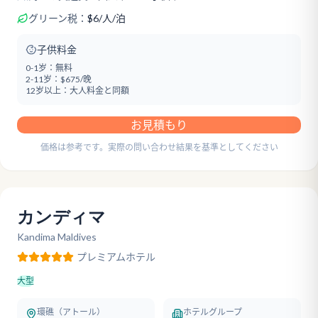
グリーン税：
$
6
/
人/泊
子供料金
0-1岁：
無料
2-11岁：
$675/晚
12岁以上：
大人料金と同額
お見積もり
価格は参考です。実際の問い合わせ結果を基準としてください
カンディマ
Kandima Maldives
プレミアム
ホテル
大型
環礁（アトール）
ホテルグループ