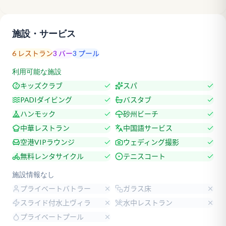
施設・サービス
6
レストラン
3
バー
3
プール
利用可能な施設
キッズクラブ
スパ
PADIダイビング
バスタブ
ハンモック
砂州ビーチ
中華レストラン
中国語サービス
空港VIPラウンジ
ウェディング撮影
無料レンタサイクル
テニスコート
施設情報なし
プライベートバトラー
ガラス床
スライド付水上ヴィラ
水中レストラン
プライベートプール