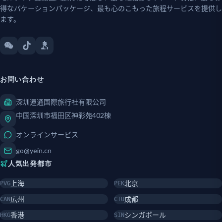
得なバケーションパッケージ、最も心のこもった旅程サービスを提供し
ます。
お問い合わせ
深圳運通国際旅行社有限公司
中国深圳市福田区神彩苑402棟
オンラインサービス
go@yein.cn
人気出発都市
上海
北京
PVG
PEK
広州
成都
CAN
CTU
香港
シンガポール
HKG
SIN