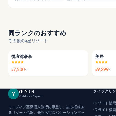
同ランクのおすすめ
その他の4星リゾート
4.4
悦宜湾奢享
美居
7,500
9,399
¥
〜
¥
〜
クイックリ
YEIN.CN
Y
Maldives Expert
リゾート検索
モルディブ高級個人旅行に専念し、最も権威あ
フライト検索
るリゾート情報、最もお得なバケーションパッ