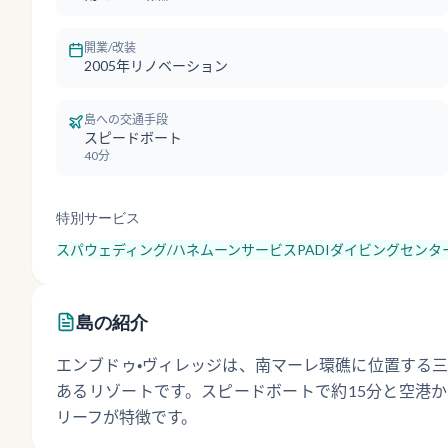
開業/改装
2005年リノベーション
島への交通手段
スピードボート
40分
特別サービス
スパ
ウェディング/ハネムーンサービス
PADIダイビングセンタ
島の紹介
エンブドゥ・ヴィレッジは、南マーレ環礁に位置する三
あるリゾートです。スピードボートで約15分と空港
リーフが特徴です。