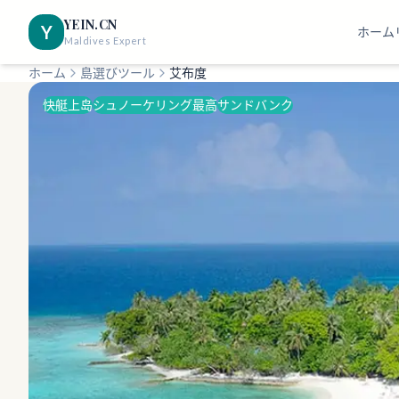
YEIN.CN
Y
ホーム
Maldives Expert
ホーム
島選びツール
艾布度
快艇上岛
シュノーケリング最高
サンドバンク