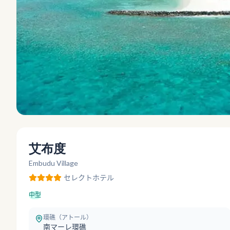
艾布度
Embudu Village
セレクト
ホテル
中型
環礁（アトール）
南マーレ環礁