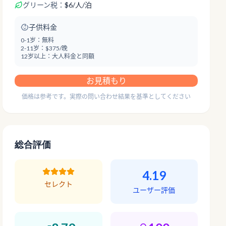
グリーン税：
$
6
/
人/泊
子供料金
0-1岁：
無料
2-11岁：
$375/晚
12岁以上：
大人料金と同額
お見積もり
価格は参考です。実際の問い合わせ結果を基準としてください
総合評価
4.19
セレクト
ユーザー評価