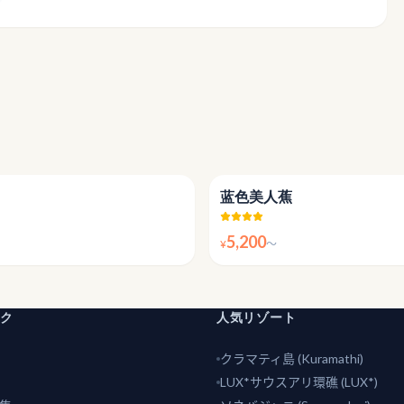
4.1
蓝色美人蕉
5,200
¥
〜
ンク
人気リゾート
クラマティ島 (Kuramathi)
LUX*サウスアリ環礁 (LUX*)