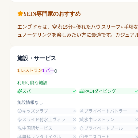
YEIN専門家のおすすめ
エンブドゥは、空港15分+優れたハウスリーフ+手頃
ュノーケリングを楽しみたい方に最適です。カジュア
施設・サービス
1
レストラン
1
バー
0
利用可能な施設
スパ
PADIダイビング
施設情報なし
キッズクラブ
プライベートバトラー
スライド付水上ヴィラ
水中レストラン
中国語サービス
プライベートプール
無料レンタサイクル
テニスコート