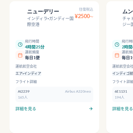
往復税込
ニューデリー
ムン
¥
2500
DEL
〜
BOM
インディラ・ガンディー国
チャ
際空港
ジー
飛行時間
飛行時
4時間25分
2時間
運航頻度
運航頻
毎日1便
毎日1
運航航空会社
運航航空会
エア・インディア
インディゴ
フライト詳細
フライト詳
AI2239
Airbus A320neo
6E1131
165人
194人
詳細を見る
詳細を見る