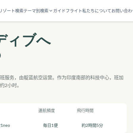
リゾート検索
テーマ別検索
ガイド
フライト
私たちについて
お問い合わ
ディブへ
)
班服务，由靛蓝航空运营。作为印度南部的科技中心，班加
约2小时。
運航頻度
飛行時間
21neo
毎日1便
約2時間5分