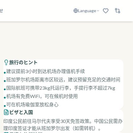
せ
Language
旅行のヒント
建议提前3小时到达机场办理值机手续
•
班加罗尔机场距离市区较远，建议预留充足的交通时间
•
国际航班可携带23kg托运行李，手提行李不超过7kg
•
机场有免费WiFi，可在候机时使用
•
可在机场瑜伽室放松身心
•
ビザと入国
印度公民前往马尔代夫享受30天免签政策。中国公民需办
理印度签证才能从班加罗尔出发（如需转机）。