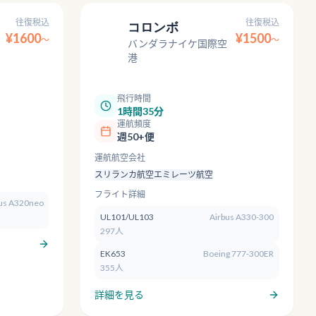
往復税込
往復税込
コロンボ
¥
1600
¥
1500
〜
CMB
〜
バンダラナイケ国際空
港
飛行時間
1時間35分
運航頻度
週50+便
運航航空会社
スリランカ航空
エミレーツ航空
フライト詳細
us A320neo
UL101/UL103
Airbus A330-300
297人
EK653
Boeing 777-300ER
355人
詳細を見る