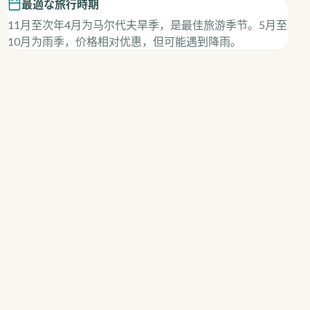
最適な旅行時期
11月至次年4月为马尔代夫旱季，是最佳旅游季节。5月至
10月为雨季，价格相对优惠，但可能遇到降雨。