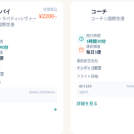
往復税込
バイ
コーチ
COK
¥
2200
〜
トラパティ・シヴァー
コーチン国際空港
国際空港
飛行時間
1時間30分
間
運航頻度
40分
毎日1便
度
便
運航航空会社
社
インディゴ航空
航空
フライト詳細
細
6E1133
Airb
Airbus A320neo
180人
詳細を見る