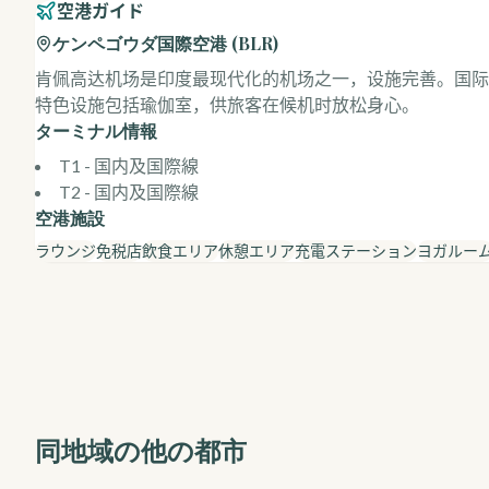
空港ガイド
ケンペゴウダ国際空港
(
BLR
)
肯佩高达机场是印度最现代化的机场之一，设施完善。国际
特色设施包括瑜伽室，供旅客在候机时放松身心。
ターミナル情報
T1 - 国内及国際線
T2 - 国内及国際線
空港施設
ラウンジ
免税店
飲食エリア
休憩エリア
充電ステーション
ヨガルー
同地域の他の都市