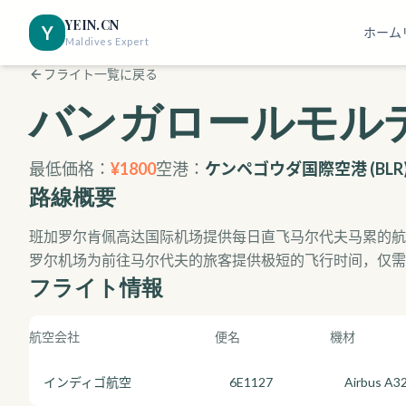
YEIN.CN
Y
ホーム
Maldives Expert
フライト一覧に戻る
バンガロール
モル
最低価格：
¥
1800
空港：
ケンペゴウダ国際空港
(
BLR
路線概要
班加罗尔肯佩高达国际机场提供每日直飞马尔代夫马累的航
罗尔机场为前往马尔代夫的旅客提供极短的飞行时间，仅需
フライト情報
航空会社
便名
機材
インディゴ航空
6E1127
Airbus A3