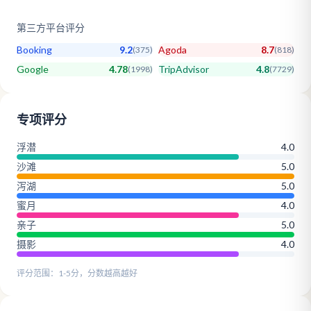
第三方平台评分
Booking
9.2
Agoda
8.7
(
375
)
(
818
)
Google
4.78
TripAdvisor
4.8
(
1998
)
(
7729
)
专项评分
浮潜
4.0
沙滩
5.0
泻湖
5.0
蜜月
4.0
亲子
5.0
摄影
4.0
评分范围：1-5分，分数越高越好