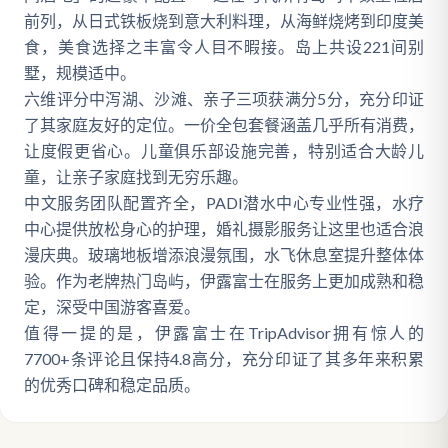
前列，从日式铁板烧到意大利料理，从海鲜烧烤到印度美
食，美食选择之丰富令人目不暇接。岛上共设221间别
墅，规模适中。
六维评分中泻湖、沙滩、亲子三项获满分5分，充分印证
了其家庭友好的定位。一价全包套餐涵盖几乎所有消费，
让度假更省心。儿童俱乐部设施完善，特别适合大龄儿
童，让亲子家庭找到无穷乐趣。
中文服务团队配置齐全，PADI潜水中心专业性强，水疗
中心提供放松身心的护理，婚礼摄影服务让这里也适合浪
漫庆典。玻璃地板增添浪漫氛围，水飞休息室提升整体体
验。作为老牌热门岛屿，伊露富士在服务上更加成熟和稳
定，深受中国游客喜爱。
值得一提的是，伊露富士在TripAdvisor拥有惊人的
7700+条评论且保持4.8高分，充分印证了其多年来积累
的优秀口碑和稳定品质。