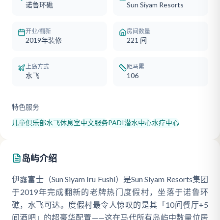
诺鲁环礁
Sun Siyam Resorts
开业/翻新
房间数量
2019年装修
221
间
上岛方式
距马累
水飞
106
特色服务
儿童俱乐部
水飞休息室
中文服务
PADI潜水中心
水疗中心
岛屿介绍
伊露富士（Sun Siyam Iru Fushi）是Sun Siyam Resorts集团
于2019年完成翻新的老牌热门度假村，坐落于诺鲁环
礁，水飞可达。度假村最令人惊叹的是其「10间餐厅+5
间酒吧」的超豪华配置——这在马代所有岛屿中数量位居