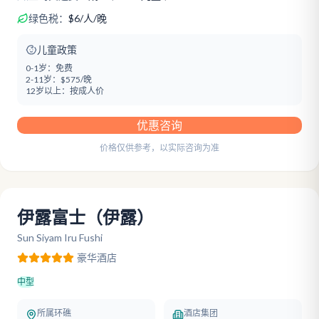
绿色税：
$
6
/
人/晚
儿童政策
0-1岁：
免费
2-11岁：
$575/晚
12岁以上：
按成人价
优惠咨询
价格仅供参考，以实际咨询为准
伊露富士（伊露）
Sun Siyam Iru Fushi
豪华
酒店
中型
所属环礁
酒店集团