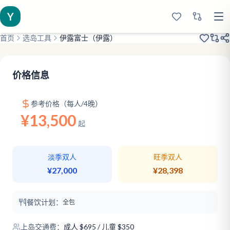
Y
首页
选岛工具
伊露富士（伊露）
2019翻新
老牌热门
大龄儿童
价格信息
参考价格（每人/4晚）
¥13,500
起
淡季双人
旺季双人
¥27,000
¥28,398
餐饮计划：
全包
上岛交通费：
成人
$
695
/ 儿童 $350