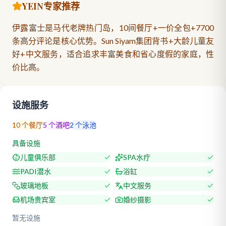
YEIN专家推荐
伊露富士是马代老牌热门岛，10间餐厅+一价全包+7700
条高分评论是核心优势。Sun Siyam集团背书+大龄儿童友
好+中文服务，适合追求丰富美食和省心度假的家庭，性
价比高。
设施服务
10
个餐厅
5
个酒吧
2
个泳池
具备设施
儿童俱乐部
SPA水疗
PADI潜水
浴缸
玻璃地板
中文服务
机场贵宾室
婚纱摄影
暂无设施