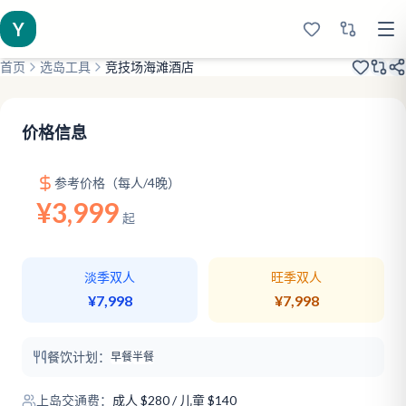
Y
首页
选岛工具
竞技场海滩酒店
马富士居民岛
快艇上岛
马代人文
价格信息
参考价格（每人/4晚）
¥3,999
起
淡季双人
旺季双人
¥7,998
¥7,998
餐饮计划：
早餐
半餐
上岛交通费：
成人
$
280
/ 儿童 $140