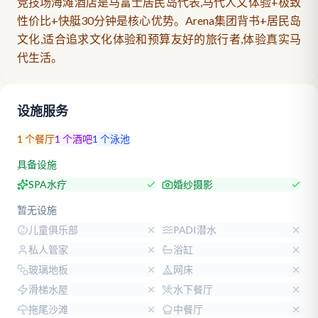
竞技场海滩酒店是马富士居民岛代表,马代人文体验+极致
性价比+快艇30分钟是核心优势。Arena集团背书+居民岛
文化,适合追求文化体验和预算友好的旅行者,体验真实马
代生活。
设施服务
1
个餐厅
1
个酒吧
1
个泳池
具备设施
SPA水疗
婚纱摄影
暂无设施
儿童俱乐部
PADI潜水
私人管家
浴缸
玻璃地板
网床
滑梯水屋
水下餐厅
拖尾沙滩
中餐厅