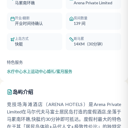
马累南环礁
Arena Private Limited
开业/翻新
房间数量
开业时间待确认
139
间
上岛方式
距马累
快艇
14KM（30分钟）
特色服务
水疗中心
水上运动中心
婚礼/蜜月服务
岛屿介绍
竞技场海滩酒店（ARENA HOTELS）是Arena Private
Limited在马尔代夫马富士居民岛打造的度假酒店,坐落于
马累南环礁,快艇约30分钟即可抵达。度假村最大的特色
在于其「居民岛体验+马代人文+极致性价比」的独特定