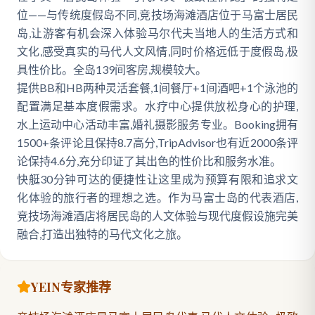
位——与传统度假岛不同,竞技场海滩酒店位于马富士居民
岛,让游客有机会深入体验马尔代夫当地人的生活方式和
文化,感受真实的马代人文风情,同时价格远低于度假岛,极
具性价比。全岛139间客房,规模较大。
提供BB和HB两种灵活套餐,1间餐厅+1间酒吧+1个泳池的
配置满足基本度假需求。水疗中心提供放松身心的护理,
水上运动中心活动丰富,婚礼摄影服务专业。Booking拥有
1500+条评论且保持8.7高分,TripAdvisor也有近2000条评
论保持4.6分,充分印证了其出色的性价比和服务水准。
快艇30分钟可达的便捷性让这里成为预算有限和追求文
化体验的旅行者的理想之选。作为马富士岛的代表酒店,
竞技场海滩酒店将居民岛的人文体验与现代度假设施完美
融合,打造出独特的马代文化之旅。
YEIN专家推荐