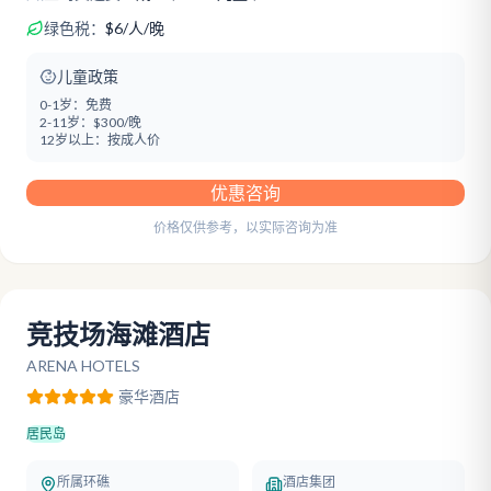
绿色税：
$
6
/
人/晚
儿童政策
0-1岁：
免费
2-11岁：
$300/晚
12岁以上：
按成人价
优惠咨询
价格仅供参考，以实际咨询为准
竞技场海滩酒店
ARENA HOTELS
豪华
酒店
居民岛
所属环礁
酒店集团