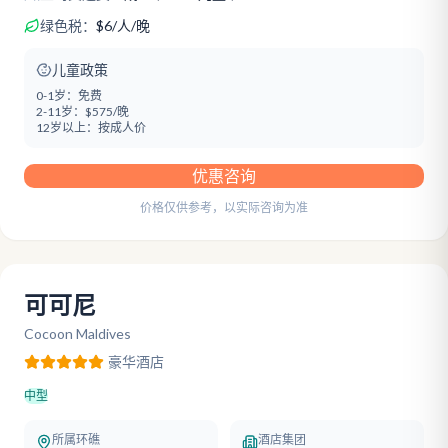
绿色税：
$
6
/
人/晚
儿童政策
0-1岁：
免费
2-11岁：
$575/晚
12岁以上：
按成人价
优惠咨询
价格仅供参考，以实际咨询为准
可可尼
Cocoon Maldives
豪华
酒店
中型
所属环礁
酒店集团