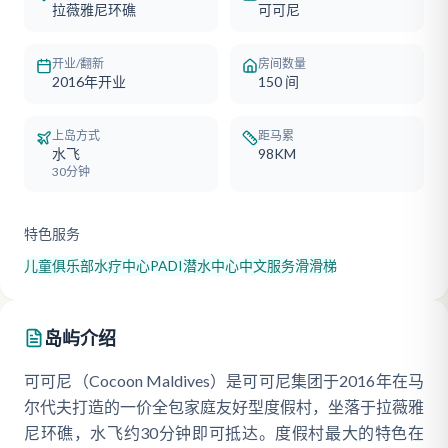
拉薇雅尼环礁
可可尼
开业/翻新
房间数量
2016年开业
150
间
上岛方式
距马累
水飞
98KM
30分钟
特色服务
儿童俱乐部
水疗中心
PADI潜水中心
中文服务
滑滑梯
岛屿介绍
可可尼（Cocoon Maldives）是可可尼集团于2016年在马
尔代夫打造的一价全包家庭友好型度假村，坐落于拉薇雅
尼环礁，水飞约30分钟即可抵达。度假村最大的特色在