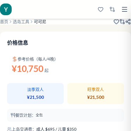
Y
首页
选岛工具
可可尼
2016开业
性价比高
大龄儿童
价格信息
参考价格（每人/4晚）
¥10,750
起
淡季双人
旺季双人
¥21,500
¥21,500
餐饮计划：
全包
上岛交通费：
成人
$
695
/ 儿童 $350