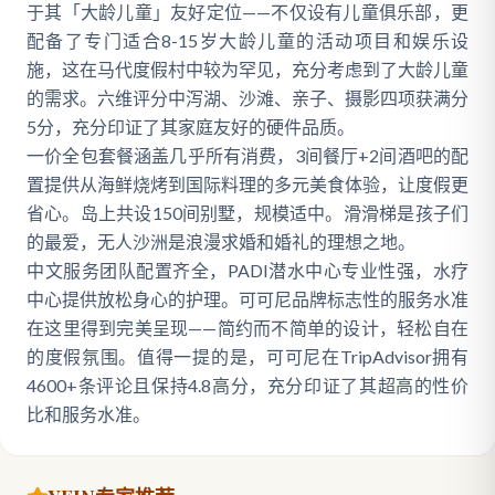
于其「大龄儿童」友好定位——不仅设有儿童俱乐部，更
配备了专门适合8-15岁大龄儿童的活动项目和娱乐设
施，这在马代度假村中较为罕见，充分考虑到了大龄儿童
的需求。六维评分中泻湖、沙滩、亲子、摄影四项获满分
5分，充分印证了其家庭友好的硬件品质。
一价全包套餐涵盖几乎所有消费，3间餐厅+2间酒吧的配
置提供从海鲜烧烤到国际料理的多元美食体验，让度假更
省心。岛上共设150间别墅，规模适中。滑滑梯是孩子们
的最爱，无人沙洲是浪漫求婚和婚礼的理想之地。
中文服务团队配置齐全，PADI潜水中心专业性强，水疗
中心提供放松身心的护理。可可尼品牌标志性的服务水准
在这里得到完美呈现——简约而不简单的设计，轻松自在
的度假氛围。值得一提的是，可可尼在TripAdvisor拥有
4600+条评论且保持4.8高分，充分印证了其超高的性价
比和服务水准。