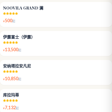
3.8
NOOVILA GRAND 澜
500
¥
起
4.6
伊露富士（伊露）
13,500
¥
起
4.8
安纳塔拉安凡尼
10,850
¥
起
4.8
库拉玛蒂
7,132
¥
起