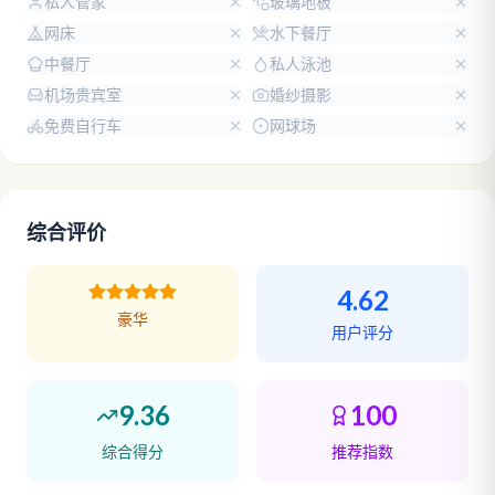
私人管家
玻璃地板
网床
水下餐厅
中餐厅
私人泳池
机场贵宾室
婚纱摄影
免费自行车
网球场
综合评价
4.62
豪华
用户评分
9.36
100
综合得分
推荐指数