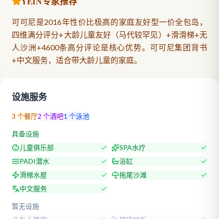
YEIN专家推荐
可可尼是2016年性价比极高的家庭友好型一价全包岛，
四维满分评分+大龄儿童友好（马代较罕见）+滑滑梯+无
人沙洲+4600条高分评论是核心优势。可可尼集团背书
+中文服务，适合带大龄儿童的家庭。
设施服务
3
个餐厅
2
个酒吧
1
个泳池
具备设施
儿童俱乐部
SPA水疗
PADI潜水
浴缸
滑梯水屋
拖尾沙滩
中文服务
暂无设施