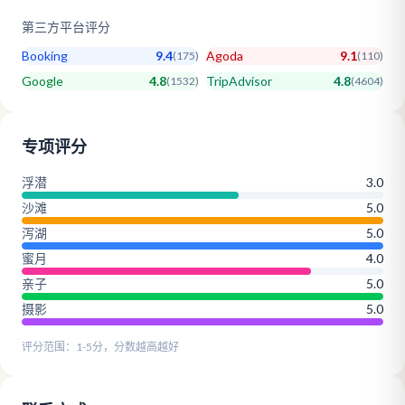
第三方平台评分
Booking
9.4
Agoda
9.1
(
175
)
(
110
)
Google
4.8
TripAdvisor
4.8
(
1532
)
(
4604
)
专项评分
浮潜
3.0
沙滩
5.0
泻湖
5.0
蜜月
4.0
亲子
5.0
摄影
5.0
评分范围：1-5分，分数越高越好