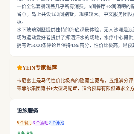
一价全包套餐涵盖几乎所有消费，5间餐厅+3间酒吧的
省心。岛上共设162间别墅，规模较大。中文服务团
趣。
水下玻璃别墅提供独特的海底观景体验，无人沙洲是浪漫
场为运动爱好者提供了挥洒汗水的场地，水疗中心提供放松身
拥有近5000条评论且保持4.86高分，性价比极高，
YEIN专家推荐
卡尼富士是马代性价比极高的隐藏宝藏岛，五维满分评分
茉菲尔集团背书+大型岛配置，适合预算有限但追求全
设施服务
5
个餐厅
3
个酒吧
2
个泳池
具备设施