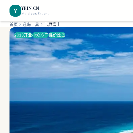
YEIN.CN
Y
Maldives Expert
首页
选岛工具
卡尼富士
2013开业
小众冷门
性价比岛