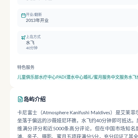
开业/翻新
2013年开业
上岛方式
水飞
40分钟
特色服务
儿童俱乐部
水疗中心
PADI潜水中心
婚礼/蜜月服务
中文服务
水飞
岛屿介绍
卡尼富士（Atmosphere Kanifushi Maldiv
坐落于偏远的沙薇娅尼环礁，水飞约40分钟即可抵达。
维满分评分和近5000条高分评论，但在中国市场知
滩、亲子、摄影、蜜月五项获满分5分，充分印证了其