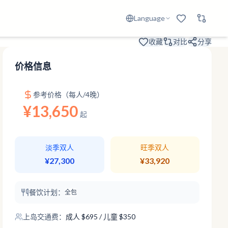
Language
收藏
对比
分享
价格信息
参考价格（每人/4晚）
¥13,650
起
淡季双人
旺季双人
¥27,300
¥33,920
餐饮计划：
全包
上岛交通费：
成人
$
695
/ 儿童 $350