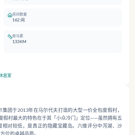
房间数量
162
间
距马累
133KM
休息室
es）是艾茉菲尔集团于2013年在马尔代夫打造的大型一价全包度假村，
度假村最大的特色在于其「小众冷门」定位——虽然拥有五
名度相对较低，是真正的隐藏宝藏岛。六维评分中泻湖、沙
全方位的卓越品质。