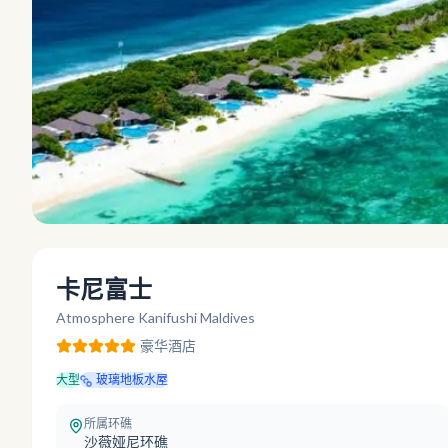
卡尼富士
Atmosphere Kanifushi Maldives
豪华
酒店
大型
玻璃地板水屋
所属环礁
沙薇娅尼环礁