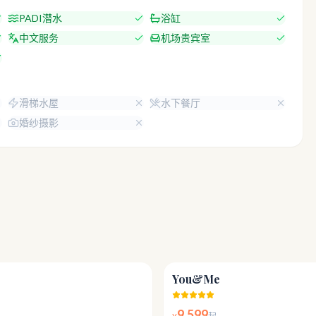
PADI潜水
浴缸
中文服务
机场贵宾室
滑梯水屋
水下餐厅
婚纱摄影
4.8
You&Me
9,599