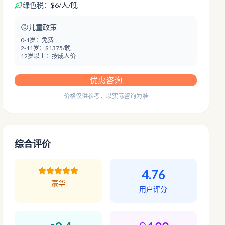
绿色税：
$
6
/
人/晚
儿童政策
0-1岁：
免费
2-11岁：
$1375/晚
12岁以上：
按成人价
优惠咨询
价格仅供参考，以实际咨询为准
综合评价
4.76
豪华
用户评分