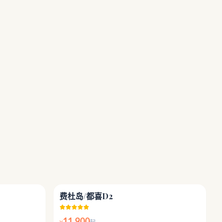
4.4
4.6
费杜岛/都喜D2
11,900