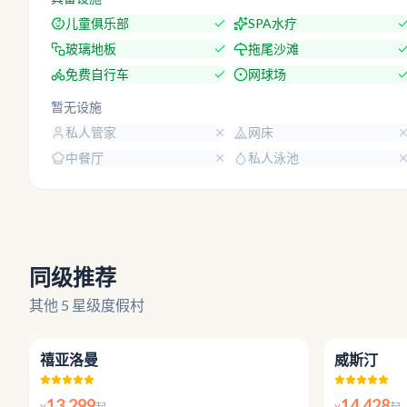
儿童俱乐部
SPA水疗
玻璃地板
拖尾沙滩
免费自行车
网球场
暂无设施
私人管家
网床
中餐厅
私人泳池
同级推荐
其他 5 星级度假村
4.4
禧亚洛曼
威斯汀
13,299
14,428