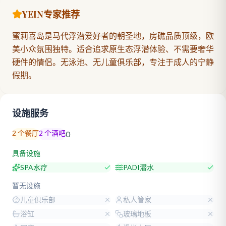
YEIN专家推荐
蜜莉喜岛是马代浮潜爱好者的朝圣地，房礁品质顶级，欧
美小众氛围独特。适合追求原生态浮潜体验、不需要奢华
硬件的情侣。无泳池、无儿童俱乐部，专注于成人的宁静
假期。
设施服务
2
个餐厅
2
个酒吧
0
具备设施
SPA水疗
PADI潜水
暂无设施
儿童俱乐部
私人管家
浴缸
玻璃地板