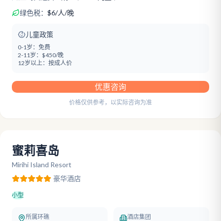
绿色税：
$
6
/
人/晚
儿童政策
0-1岁：
免费
2-11岁：
$450/晚
12岁以上：
按成人价
优惠咨询
价格仅供参考，以实际咨询为准
蜜莉喜岛
Mirihi Island Resort
豪华
酒店
小型
所属环礁
酒店集团