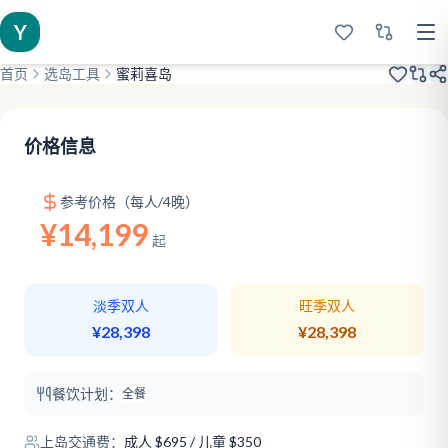
Y
首页
选岛工具
蜜莉喜岛
2014开业
欧美小众
浮潜圣地
价格信息
参考价格（每人/4晚）
¥14,199
起
淡季双人
旺季双人
¥28,398
¥28,398
餐饮计划：
全餐
上岛交通费：
成人
$
695
/ 儿童 $350