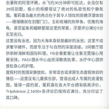
态著称的阿里环礁，水飞约30分钟即可抵达，全岛仅有
39间别墅，极小的规模保证了绝对的私密性和宁静氛
围。蜜莉喜岛最大的亮点在于其令人惊叹的房礁浮潜体验
——珊瑚礁就在别墅门口，五彩斑斓的热带鱼、优雅的海
龟、甚至鲨鱼和蝠鲼都是这里的常客，浮潜评分满分5分
实至名归。
这里没有泳池，因为大海本身就是最好的泳池；这里不追
求奢华硬件，而是专注于与自然的深度连接。2间餐厅提
供新鲜海鲜和国际料理，FB全餐套餐让住客无需操心用
餐安排。PADI潜水中心由资深教练执掌，水疗中心提供
放松身心的护理。
度假村的氛围安静放松，非常适合追求原生态度假体验的
情侣——这里没有儿童俱乐部，营造出成人专属的浪漫氛
围。值得一提的是，蜜莉喜在各大平台拥有极高评价，
TripAdvisor上1600+条评论仍保持近满分，充分印证了
其口碑。