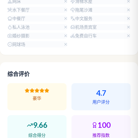
网床
滑梯水屋
水下餐厅
拖尾沙滩
中餐厅
中文服务
私人泳池
机场贵宾室
婚纱摄影
免费自行车
网球场
综合评价
4.7
豪华
用户评分
9.66
100
综合得分
推荐指数