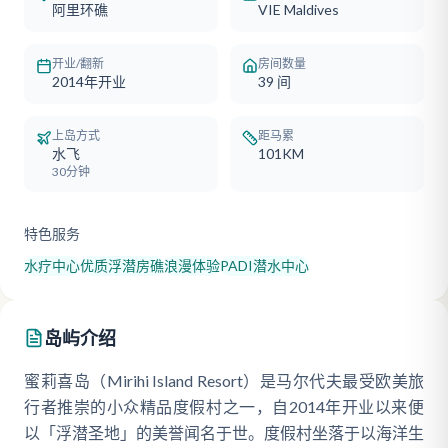
阿里环礁
VIE Maldives
开业/翻新
房间数量
2014年开业
39
间
上岛方式
距马累
水飞
101KM
30分钟
特色服务
水疗中心
优质浮潜房礁
浪漫体验
PADI潜水中心
岛屿介绍
蜜莉喜岛（Mirihi Island Resort）是马尔代夫最受欧美旅
行者推崇的小众精品度假村之一，自2014年开业以来便
以「浮潜圣地」的美誉闻名于世。度假村坐落于以海洋生