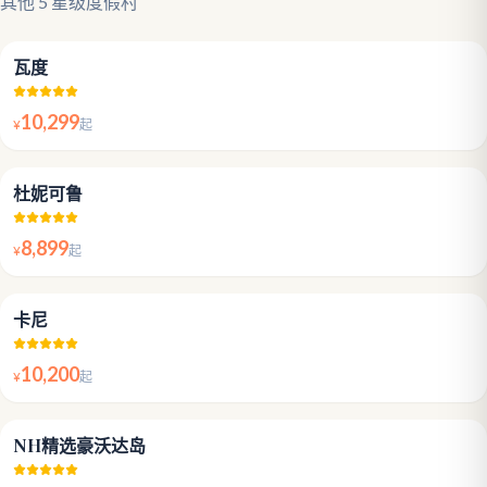
其他 5 星级度假村
4.5
瓦度
10,299
¥
起
4.6
杜妮可鲁
8,899
¥
起
4.5
卡尼
10,200
¥
起
4.8
NH精选豪沃达岛