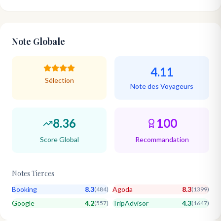
Note Globale
4.11
Sélection
Note des Voyageurs
8.36
100
Score Global
Recommandation
Notes Tierces
Booking
8.3
Agoda
8.3
(
484
)
(
1399
)
Google
4.2
TripAdvisor
4.3
(
557
)
(
1647
)