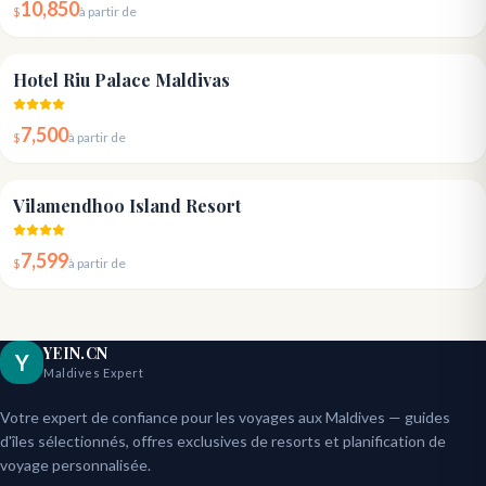
10,850
$
à partir de
4.4
Hotel Riu Palace Maldivas
7,500
$
à partir de
4.6
Vilamendhoo Island Resort
7,599
$
à partir de
YEIN.CN
Y
Maldives Expert
Votre expert de confiance pour les voyages aux Maldives — guides
d'îles sélectionnés, offres exclusives de resorts et planification de
voyage personnalisée.