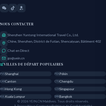
NOUS CONTACTER
Shenzhen Yuntong International Travel Co., Ltd.
Chine, Shenzhen, District de Futian, Shencaiyuan, Bâtiment 402
Chat en Direct
go@yein.cn
VILLES DE DÉPART POPULAIRES
Shanghai
Pékin
PVG
PEK
Canton
Chengdu
CAN
CTU
Hong Kong
Singapour
HKG
SIN
Kuala Lumpur
Bangkok
KUL
DMK
© 2026 YEIN.CN Maldives. Tous droits réservés.
À Propos
Nous Contacter
Politique de Confidentialité