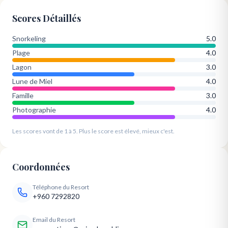
Scores Détaillés
Snorkeling
5.0
Plage
4.0
Lagon
3.0
Lune de Miel
4.0
Famille
3.0
Photographie
4.0
Les scores vont de 1 à 5. Plus le score est élevé, mieux c'est.
Coordonnées
Téléphone du Resort
+960 7292820
Email du Resort