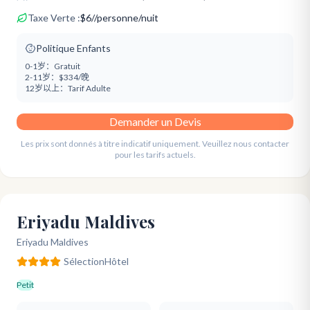
Taxe Verte :
$
6
/
/personne/nuit
Politique Enfants
0-1岁：
Gratuit
2-11岁：
$334/晚
12岁以上：
Tarif Adulte
Demander un Devis
Les prix sont donnés à titre indicatif uniquement. Veuillez nous contacter
pour les tarifs actuels.
Eriyadu Maldives
Eriyadu Maldives
Sélection
Hôtel
Petit