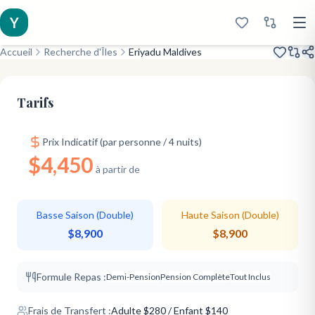
Y
Accueil
Recherche d'Îles
Eriyadu Maldives
Amazing Eco
Diving Expert
Great Value
Tarifs
Prix Indicatif (par personne / 4 nuits)
$4,450
à partir de
Basse Saison (Double)
Haute Saison (Double)
$8,900
$8,900
Formule Repas :
Demi-Pension
Pension Complète
Tout Inclus
Frais de Transfert :
Adulte
$
280
/ Enfant $140