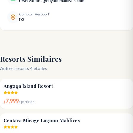
reservations@eriyadumaldives.com
Comptoir Aéroport
D3
Resorts Similaires
Autres resorts 4 étoiles
4.6
Angaga Island Resort
7,999
$
à partir de
4.2
Centara Mirage Lagoon Maldives