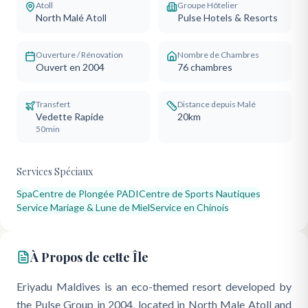
Atoll
Groupe Hôtelier
North Malé Atoll
Pulse Hotels & Resorts
Ouverture / Rénovation
Nombre de Chambres
Ouvert en 2004
76
chambres
Transfert
Distance depuis Malé
Vedette Rapide
20km
50min
Services Spéciaux
Spa
Centre de Plongée PADI
Centre de Sports Nautiques
Service Mariage & Lune de Miel
Service en Chinois
À Propos de cette Île
Eriyadu Maldives is an eco-themed resort developed by
the Pulse Group in 2004, located in North Male Atoll and