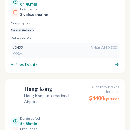
8h 40min
Fréquence
3 vols/semaine
Compagnies
Capital Airlines
Détails du Vol
JD455
Airbus A330-300
440人
Voir les Détails
Aller-retour taxes
Hong Kong
incluses
HKG
Hong Kong International
$
4400
à partir de
Airport
Durée du Vol
6h 55min
Fréquence