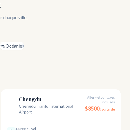
x
r chaque ville,
🦘
Océanie
1
Aller-retour taxes
Chengdu
incluses
TFU
Chengdu Tianfu International
$
3500
à partir de
Airport
Durée du Vol