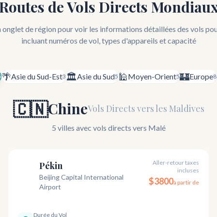
Routes de Vols Directs Mondiau
 onglet de région pour voir les informations détaillées des vols pou
incluant numéros de vol, types d'appareils et capacité
🌴
🏛️
🕌
🏰
Asie du Sud-Est
Asie du Sud
Moyen-Orient
Europe
5
3
5
5
8
🇨🇳
Chine
Vols Directs vers les Maldives
5 villes avec vols directs vers Malé
Aller-retour taxes
Pékin
incluses
PEK
Beijing Capital International
$
3800
à partir de
Airport
Durée du Vol