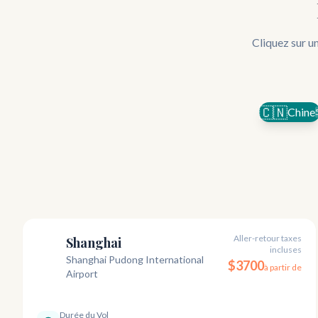
Cliquez sur un
🇨🇳
Chine
Aller-retour taxes
Shanghai
incluses
PVG
Shanghai Pudong International
$
3700
à partir de
Airport
Durée du Vol