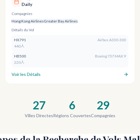
Daily
Compagnies
Hong Kong Airlines
Greater Bay Airlines
Détails du Vol
HX791
Airbus A330-300
440人
HB500
Boeing 737 MAX 9
220人
Voir les Détails
27
6
29
Villes Directes
Régions Couvertes
Compagnies
opos de la Recherche de Vols Mal