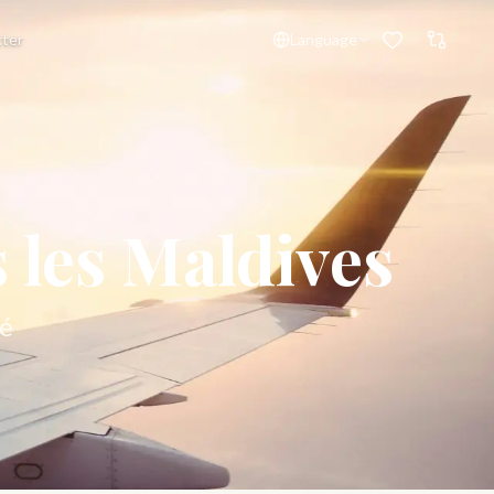
ter
Language
s les Maldives
lé