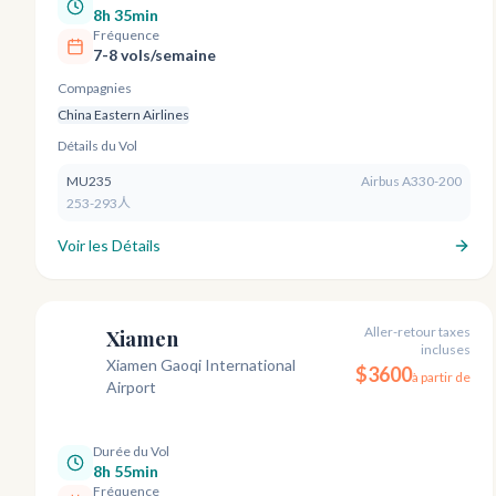
8h 35min
Fréquence
7-8 vols/semaine
Compagnies
China Eastern Airlines
Détails du Vol
MU235
Airbus A330-200
253-293人
Voir les Détails
Aller-retour taxes
Xiamen
incluses
XMN
Xiamen Gaoqi International
$
3600
à partir de
Airport
Durée du Vol
8h 55min
Fréquence