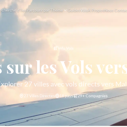
echerche d'Îles
Parcourir par Thème
Guides
Vols
À Propos
Nous Contac
Info Vols
sur les Vols ver
xplorer
27
villes avec vols directs vers Ma
27
Villes Directes
18
pays
29
+
Compagnies