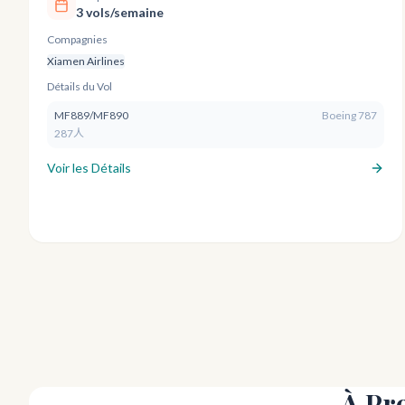
3 vols/semaine
Compagnies
Xiamen Airlines
Détails du Vol
MF889/MF890
Boeing 787
287人
Voir les Détails
À Pr