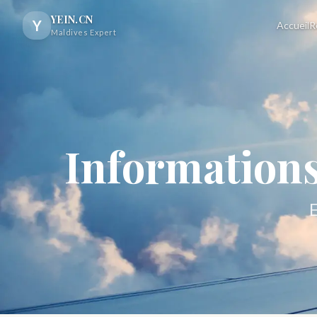
YEIN.CN
Y
Accueil
R
Maldives Expert
Informations 
E