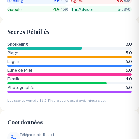
Booking
9.6
Agoda
9.6
(
413
)
(
636
)
Google
4.9
TripAdvisor
5
(
459
)
(
3898
)
Scores Détaillés
Snorkeling
3.0
Plage
5.0
Lagon
5.0
Lune de Miel
5.0
Famille
4.0
Photographie
5.0
Les scores vont de 1 à 5. Plus le score est élevé, mieux c'est.
Coordonnées
Téléphone du Resort