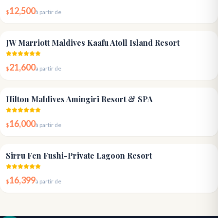
12,500
$
à partir de
4.8
JW Marriott Maldives Kaafu Atoll Island Resort
21,600
$
à partir de
4.7
Hilton Maldives Amingiri Resort & SPA
16,000
$
à partir de
5.0
Sirru Fen Fushi-Private Lagoon Resort
16,399
$
à partir de