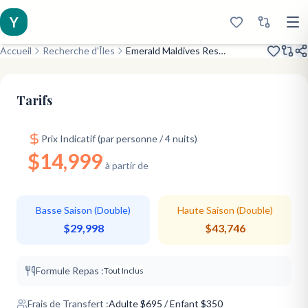
Y
Accueil
Recherche d'Îles
Emerald Maldives Resort & Spa
Ouvert en 2019
Extra Large Rooms
Designer Style
Tarifs
Prix Indicatif (par personne / 4 nuits)
$14,999
à partir de
Basse Saison (Double)
Haute Saison (Double)
$29,998
$43,746
Formule Repas :
Tout Inclus
Frais de Transfert :
Adulte
$
695
/ Enfant $350