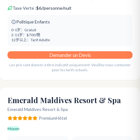
Taxe Verte :
$
6
/
/personne/nuit
Politique Enfants
0-1岁：
Gratuit
2-11岁：
$700/晚
12岁以上：
Tarif Adulte
Demander un Devis
Les prix sont donnés à titre indicatif uniquement. Veuillez nous contacter
pour les tarifs actuels.
Emerald Maldives Resort & Spa
Emerald Maldives Resort & Spa
Premium
Hôtel
Moyen