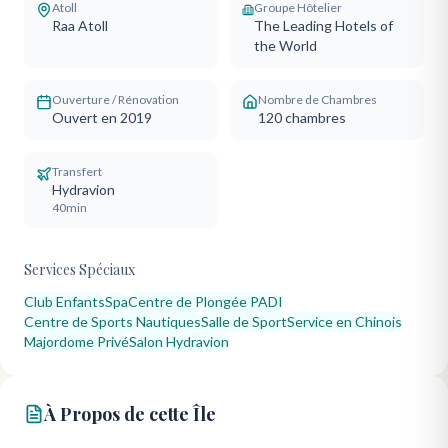
Atoll
Groupe Hôtelier
Raa Atoll
The Leading Hotels of
the World
Ouverture / Rénovation
Nombre de Chambres
Ouvert en 2019
120
chambres
Transfert
Hydravion
40min
Services Spéciaux
Club Enfants
Spa
Centre de Plongée PADI
Centre de Sports Nautiques
Salle de Sport
Service en Chinois
Majordome Privé
Salon Hydravion
À Propos de cette Île