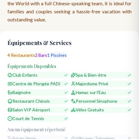
the World with a full Chinese-speaking team, it is ideal for
families and couples seeking a hassle-free vacation with
outstanding value.
Équipements & Services
4
Restaurants
2
Bars
1
Piscines
Équipements Disponibles
Club Enfants
Spa & Bien-être
Centre de Plongée PADI
Majordome Privé
Baignoire
Hamac sur l'Eau
Restaurant Chinois
Personnel Sinophone
Salon VIP Aéroport
Vélos Gratuits
Court de Tennis
Aucun équipement répertorié
Sol en Verre
Villa avec Toboggan