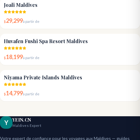
4.9
Joali Maldives
29,299
$
à partir de
4.8
Huvafen Fushi Spa Resort Maldives
18,199
$
à partir de
5.0
Niyama Private Islands Maldives
14,799
$
à partir de
YEIN.CN
Y
Maldives Expert
Votre expert de confiance pour les voyages aux Maldives — guides