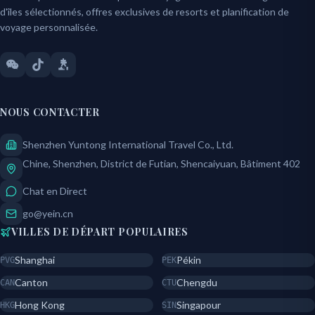
d'îles sélectionnés, offres exclusives de resorts et planification de
voyage personnalisée.
NOUS CONTACTER
Shenzhen Yuntong International Travel Co., Ltd.
Chine, Shenzhen, District de Futian, Shencaiyuan, Bâtiment 402
Chat en Direct
go@yein.cn
VILLES DE DÉPART POPULAIRES
Shanghai
Pékin
PVG
PEK
Canton
Chengdu
CAN
CTU
Hong Kong
Singapour
HKG
SIN