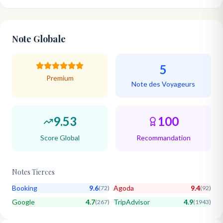
Note Globale
5
Premium
Note des Voyageurs
9.53
100
Score Global
Recommandation
Notes Tierces
Booking
9.6
Agoda
9.4
(
72
)
(
92
)
Google
4.7
TripAdvisor
4.9
(
267
)
(
1943
)