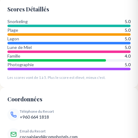
Scores Détaillés
Snorkeling
5.0
Plage
5.0
Lagon
5.0
Lune de Miel
5.0
Famille
4.0
Photographie
5.0
Les scores vont de 1 à 5. Plus le score est élevé, mieux c'est.
Coordonnées
Téléphone du Resort
+960 664 1818
Email du Resort
cocoaisland@comohotels.com