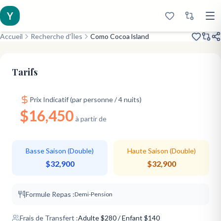
Y
Accueil
Recherche d'Îles
Como Cocoa lsland
Rénové en 2019
Sandbank
Very Few Rooms
Tarifs
Prix Indicatif (par personne / 4 nuits)
$16,450
à partir de
Basse Saison (Double)
Haute Saison (Double)
$32,900
$32,900
Formule Repas :
Demi-Pension
Frais de Transfert :
Adulte
$
280
/ Enfant $140