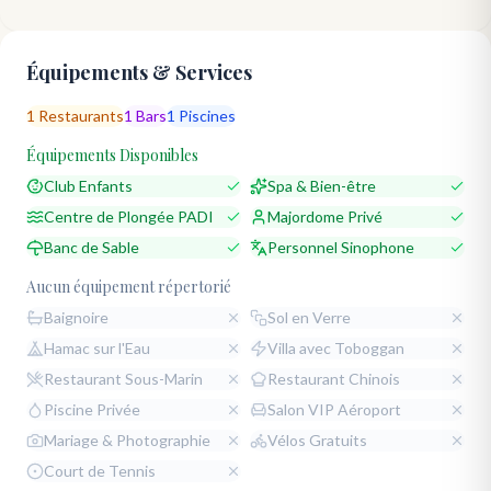
Équipements & Services
1
Restaurants
1
Bars
1
Piscines
Équipements Disponibles
Club Enfants
Spa & Bien-être
Centre de Plongée PADI
Majordome Privé
Banc de Sable
Personnel Sinophone
Aucun équipement répertorié
Baignoire
Sol en Verre
Hamac sur l'Eau
Villa avec Toboggan
Restaurant Sous-Marin
Restaurant Chinois
Piscine Privée
Salon VIP Aéroport
Mariage & Photographie
Vélos Gratuits
Court de Tennis