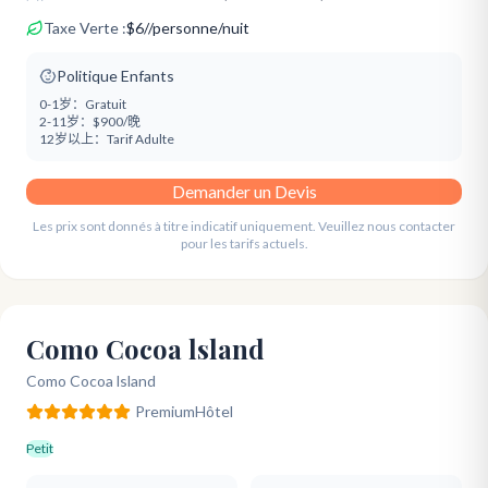
Taxe Verte :
$
6
/
/personne/nuit
Politique Enfants
0-1岁：
Gratuit
2-11岁：
$900/晚
12岁以上：
Tarif Adulte
Demander un Devis
Les prix sont donnés à titre indicatif uniquement. Veuillez nous contacter
pour les tarifs actuels.
Como Cocoa lsland
Como Cocoa lsland
Premium
Hôtel
Petit