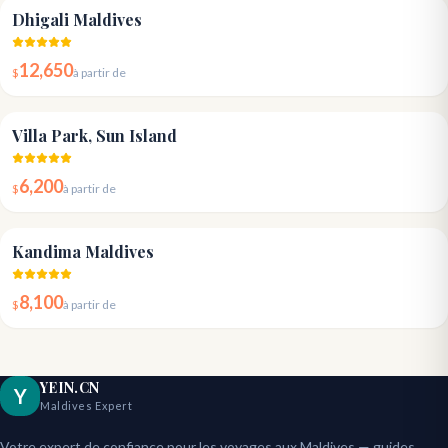
4.8
Dhigali Maldives
12,650
$
à partir de
4.8
Villa Park, Sun Island
6,200
$
à partir de
4.8
Kandima Maldives
8,100
$
à partir de
YEIN.CN
Y
Maldives Expert
Votre expert de confiance pour les voyages aux Maldives — guides