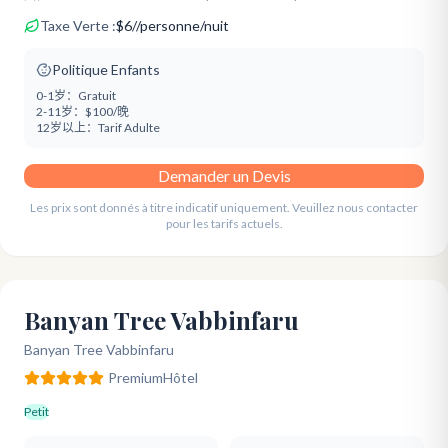
Taxe Verte :
$
6
/
/personne/nuit
Politique Enfants
0-1岁：
Gratuit
2-11岁：
$100/晚
12岁以上：
Tarif Adulte
Demander un Devis
Les prix sont donnés à titre indicatif uniquement. Veuillez nous contacter
pour les tarifs actuels.
Banyan Tree Vabbinfaru
Banyan Tree Vabbinfaru
Premium
Hôtel
Petit