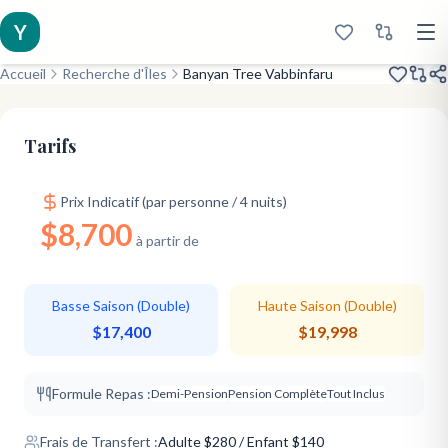
Y
Accueil
Recherche d'Îles
Banyan Tree Vabbinfaru
Rénové en 2016
Beach Villas Only
Snorkeling Twin Island
Tarifs
Prix Indicatif (par personne / 4 nuits)
$8,700
à partir de
Basse Saison (Double)
Haute Saison (Double)
$17,400
$19,998
Formule Repas :
Demi-Pension
Pension Complète
Tout Inclus
Frais de Transfert :
Adulte
$
280
/ Enfant $140