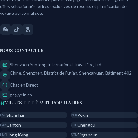
d'îles sélectionnés, offres exclusives de resorts et planification de
voyage personnalisée.
NOUS CONTACTER
Shenzhen Yuntong International Travel Co., Ltd.
Chine, Shenzhen, District de Futian, Shencaiyuan, Bâtiment 402
Chat en Direct
go@yein.cn
VILLES DE DÉPART POPULAIRES
Shanghai
Pékin
PVG
PEK
Canton
Chengdu
CAN
CTU
Hong Kong
Singapour
HKG
SIN