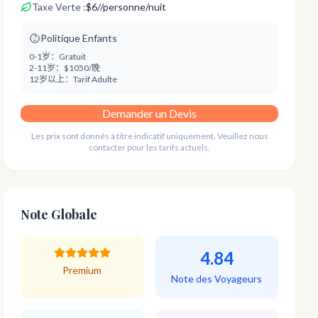
Taxe Verte :
$
6
/
/personne/nuit
Politique Enfants
0-1岁：
Gratuit
2-11岁：
$1050/晚
12岁以上：
Tarif Adulte
Demander un Devis
Les prix sont donnés à titre indicatif uniquement. Veuillez nous
contacter pour les tarifs actuels.
Note Globale
4.84
Premium
Note des Voyageurs