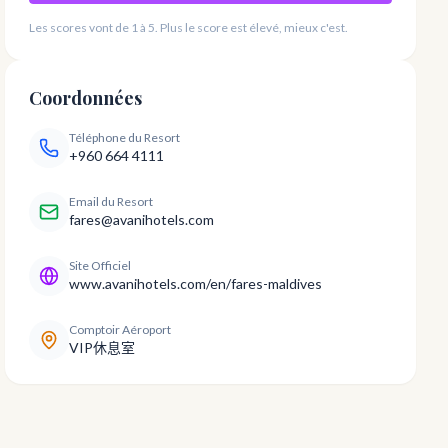
Les scores vont de 1 à 5. Plus le score est élevé, mieux c'est.
Coordonnées
Téléphone du Resort
+960 664 4111
Email du Resort
fares@avanihotels.com
Site Officiel
www.avanihotels.com/en/fares-maldives
Comptoir Aéroport
VIP休息室