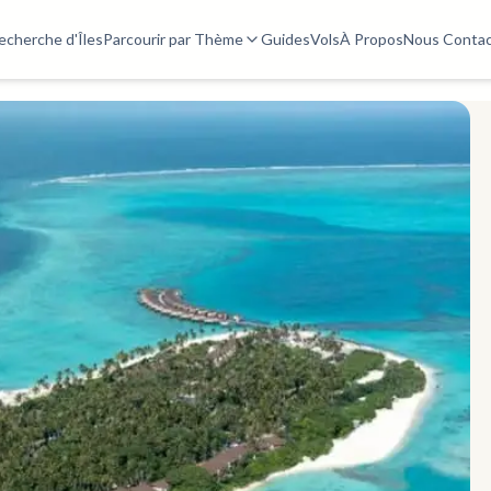
echerche d'Îles
Parcourir par Thème
Guides
Vols
À Propos
Nous Contac