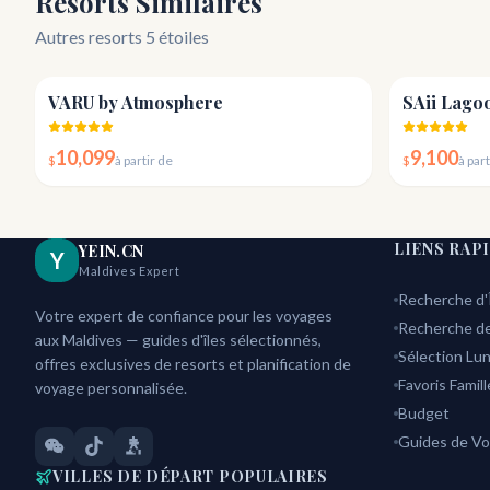
Resorts Similaires
Autres resorts 5 étoiles
4.8
VARU by Atmosphere
10,099
9,100
$
à partir de
$
à part
LIENS RAP
YEIN.CN
Y
Maldives Expert
Recherche d'
Votre expert de confiance pour les voyages
Recherche de
aux Maldives — guides d'îles sélectionnés,
Sélection Lun
offres exclusives de resorts et planification de
Favoris Famill
voyage personnalisée.
Budget
Guides de V
VILLES DE DÉPART POPULAIRES