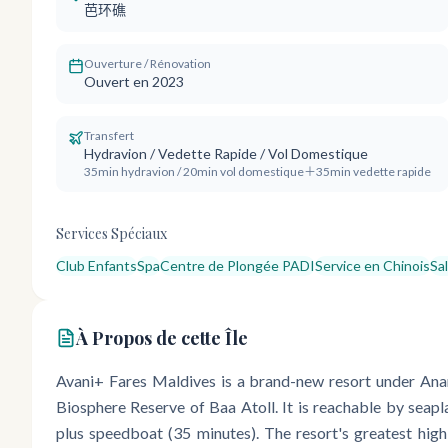
芭环礁
Ouverture / Rénovation
Ouvert en 2023
Transfert
Hydravion / Vedette Rapide / Vol Domestique
35min hydravion / 20min vol domestique＋35min vedette rapide
Services Spéciaux
Club Enfants
Spa
Centre de Plongée PADI
Service en Chinois
Sa
À Propos de cette Île
Avani+ Fares Maldives is a brand-new resort under Ana
Biosphere Reserve of Baa Atoll. It is reachable by seapl
plus speedboat (35 minutes). The resort's greatest high