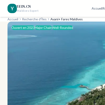
YEIN.CN
Y
Accueil
R
Maldives Expert
Accueil
Recherche d'Îles
Avani+ Fares Maldives
Ouvert en 2023
Major Chain
Well-Rounded