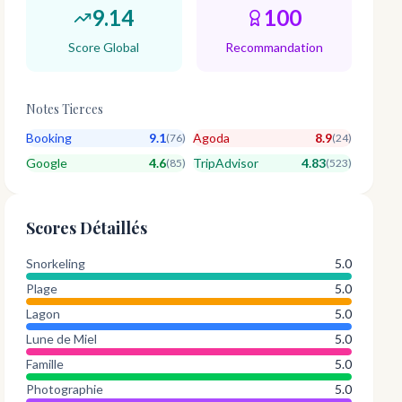
9.14
100
Score Global
Recommandation
Notes Tierces
Booking
9.1
Agoda
8.9
(
76
)
(
24
)
Google
4.6
TripAdvisor
4.83
(
85
)
(
523
)
Scores Détaillés
Snorkeling
5.0
Plage
5.0
Lagon
5.0
Lune de Miel
5.0
Famille
5.0
Photographie
5.0