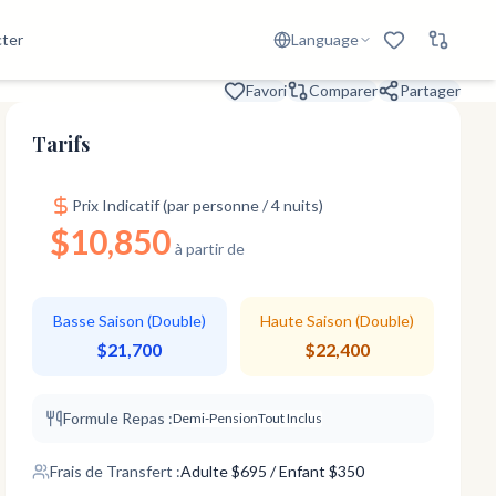
ter
Language
Favori
Comparer
Partager
Tarifs
Prix Indicatif (par personne / 4 nuits)
$10,850
à partir de
Basse Saison (Double)
Haute Saison (Double)
$21,700
$22,400
Formule Repas :
Demi-Pension
Tout Inclus
Frais de Transfert :
Adulte
$
695
/ Enfant $350