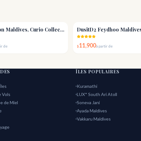
4.7
SAii Lagoon Maldives, Curio Collection by Hilton
DusitD2 Feydhoo Maldive
11,900
ir de
$
à partir de
IDES
ÎLES POPULAIRES
Îles
Kuramathi
 Vols
LUX* South Ari Atoll
e de Miel
Soneva Jani
e
Ayada Maldives
Vakkaru Maldives
oyage