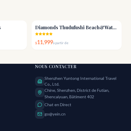
4.6
4.7
s
Diamonds Thudufushi Beach&Water Villas
11,999
$
à partir de
NOUS CONTACTER
Shenzhen Yuntong International Travel
Co., Ltd.
Chine, Shenzhen, District de Futian,
Shencaiyuan, Bâtiment 402
Chat en Direct
go@yein.cn