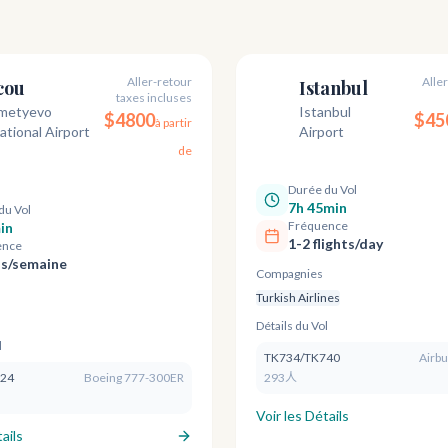
Aller-retour
Alle
cou
Istanbul
taxes incluses
IST
metyevo
Istanbul
$
4800
$
45
à partir
ational Airport
Airport
de
Durée du Vol
7h 45min
du Vol
Fréquence
in
1-2 flights/day
ence
ls/semaine
Compagnies
Turkish Airlines
Détails du Vol
l
TK734/TK740
Airb
324
Boeing 777-300ER
293人
Voir les Détails
ails