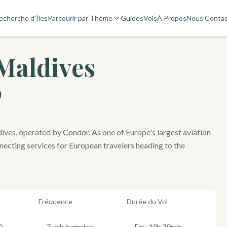
echerche d'Îles
Parcourir par Thème
Guides
Vols
À Propos
Nous Contac
 Maldives
)
dives, operated by Condor. As one of Europe's largest aviation
ecting services for European travelers heading to the
Fréquence
Durée du Vol
0
7 vols/semaine
Env. 10h 20min