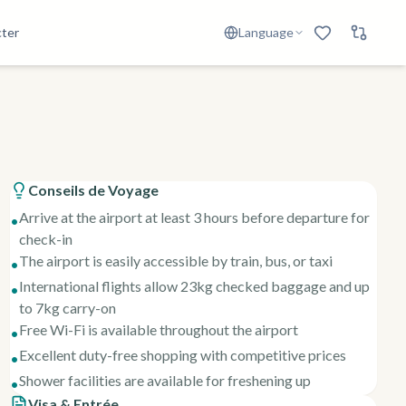
ter
Language
Conseils de Voyage
Arrive at the airport at least 3 hours before departure for
•
check-in
The airport is easily accessible by train, bus, or taxi
•
International flights allow 23kg checked baggage and up
•
to 7kg carry-on
Free Wi-Fi is available throughout the airport
•
Excellent duty-free shopping with competitive prices
•
Shower facilities are available for freshening up
•
Visa & Entrée