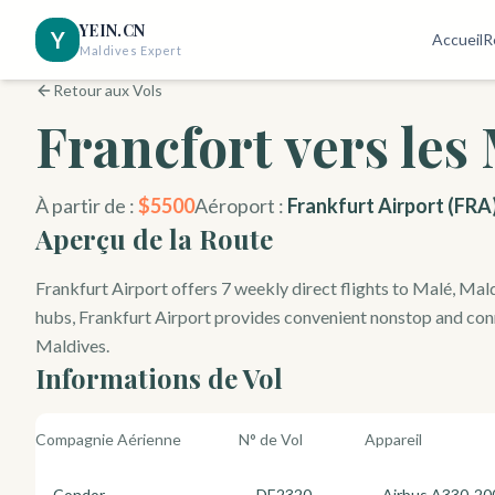
YEIN.CN
Y
Accueil
R
Maldives Expert
Retour aux Vols
Francfort
vers les
À partir de :
$
5500
Aéroport :
Frankfurt Airport
(
FRA
Aperçu de la Route
Frankfurt Airport offers 7 weekly direct flights to Malé, Mal
hubs, Frankfurt Airport provides convenient nonstop and conn
Maldives.
Informations de Vol
Compagnie Aérienne
N° de Vol
Appareil
Condor
DE2320
Airbus A330-20