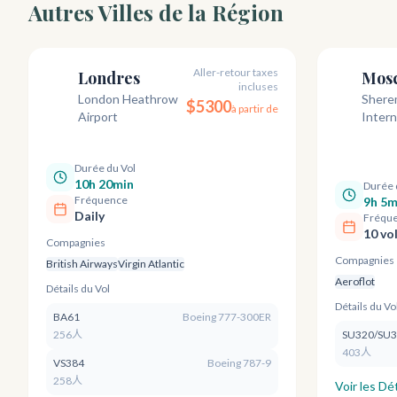
Autres Villes de la Région
Aller-retour taxes
Londres
Mos
incluses
LHR
SVO
London Heathrow
Shere
$
5300
à partir de
Airport
Intern
Durée du Vol
10h 20min
Durée 
Fréquence
9h 5m
Daily
Fréqu
10 vo
Compagnies
Compagnies
British Airways
Virgin Atlantic
Aeroflot
Détails du Vol
Détails du Vo
BA61
Boeing 777-300ER
256人
SU320/SU
403人
VS384
Boeing 787-9
258人
Voir les Dét