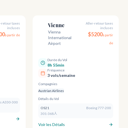
r-retour taxes
Aller-retour taxes
Vienne
incluses
incluses
Vienna
00
VIE
$
5200
à partir de
à partir
International
Airport
de
Durée du Vol
8h 55min
Fréquence
3 vols/semaine
Compagnies
Austrian Airlines
Détails du Vol
us A330-300
OS21
Boeing 777-200
301-368人
Voir les Détails