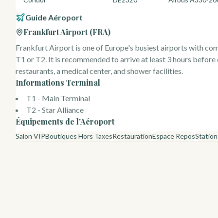
Guide Aéroport
Frankfurt Airport
(
FRA
)
Frankfurt Airport is one of Europe's busiest airports with comp
T1 or T2. It is recommended to arrive at least 3 hours before
restaurants, a medical center, and shower facilities.
Informations Terminal
T1 - Main Terminal
T2 - Star Alliance
Équipements de l'Aéroport
Salon VIP
Boutiques Hors Taxes
Restauration
Espace Repos
Statio