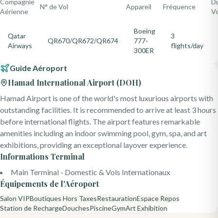
Compagnie
D
N° de Vol
Appareil
Fréquence
Aérienne
Vo
Boeing
Qatar
3
QR670/QR672/QR674
777-
Airways
flights/day
300ER
Guide Aéroport
Hamad International Airport
(
DOH
)
Hamad Airport is one of the world's most luxurious airports with
outstanding facilities. It is recommended to arrive at least 3 hours
before international flights. The airport features remarkable
amenities including an indoor swimming pool, gym, spa, and art
exhibitions, providing an exceptional layover experience.
Informations Terminal
Main Terminal - Domestic & Vols Internationaux
Équipements de l'Aéroport
Salon VIP
Boutiques Hors Taxes
Restauration
Espace Repos
Station de Recharge
Douches
Piscine
Gym
Art Exhibition