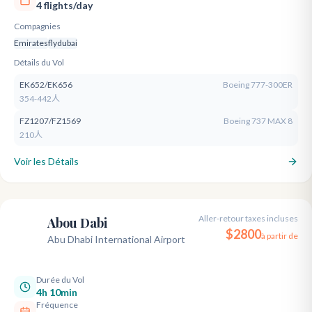
4 flights/day
Compagnies
Emirates
flydubai
Détails du Vol
EK652/EK656
Boeing 777-300ER
354-442人
FZ1207/FZ1569
Boeing 737 MAX 8
210人
Voir les Détails
Aller-retour taxes incluses
Abou Dabi
AUH
$
2800
à partir de
Abu Dhabi International Airport
Durée du Vol
4h 10min
Fréquence