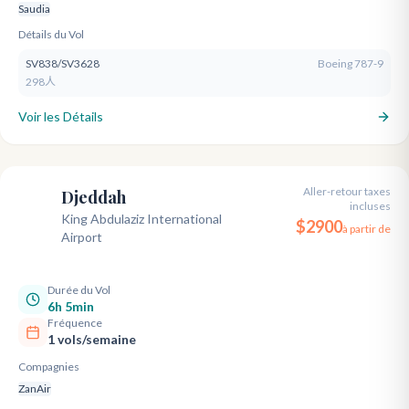
Saudia
Détails du Vol
SV838/SV3628
Boeing 787-9
298人
Voir les Détails
Aller-retour taxes
Djeddah
incluses
JED
King Abdulaziz International
$
2900
à partir de
Airport
Durée du Vol
6h 5min
Fréquence
1 vols/semaine
Compagnies
ZanAir