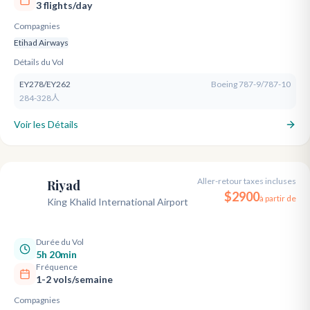
3 flights/day
Compagnies
Etihad Airways
Détails du Vol
EY278/EY262
Boeing 787-9/787-10
284-328人
Voir les Détails
Aller-retour taxes incluses
Riyad
RUH
$
2900
à partir de
King Khalid International Airport
Durée du Vol
5h 20min
Fréquence
1-2 vols/semaine
Compagnies