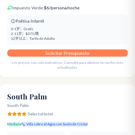
Impuesto Verde:
$
6
/
/persona/noche
Política Infantil
0-1岁：
Gratis
2-11岁：
$375/晚
12岁以上：
Tarifa de Adulto
Solicitar Presupuesto
Los precios son solo indicativos. Consulte para obtener las tarifas más
actualizadas.
South Palm
South Palm
Selecto
Hotel
Mediana
Villa sobre el Agua con Suelo de Cristal