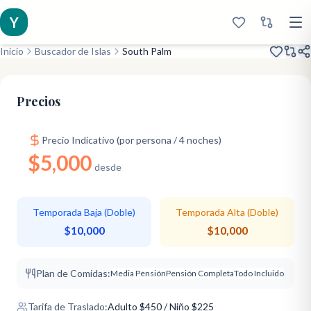
Y
Inicio
Buscador de Islas
South Palm
Inaugurado 2019
Gran Valor
Precios
Precio Indicativo (por persona / 4 noches)
$5,000
desde
Temporada Baja (Doble)
Temporada Alta (Doble)
$10,000
$10,000
Plan de Comidas:
Media Pensión
Pensión Completa
Todo Incluido
Tarifa de Traslado:
Adulto
$
450
/ Niño $225