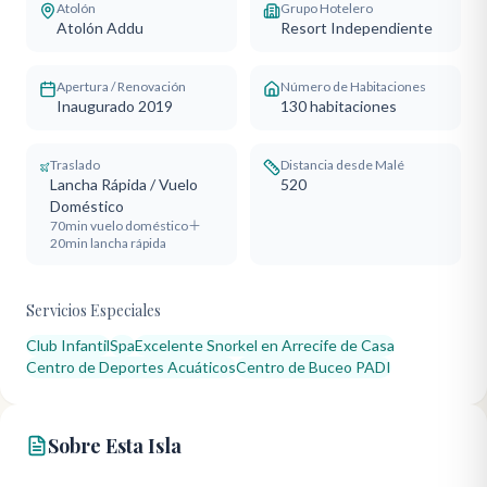
Atolón
Grupo Hotelero
Atolón Addu
Resort Independiente
Apertura / Renovación
Número de Habitaciones
Inaugurado 2019
130
habitaciones
Traslado
Distancia desde Malé
Lancha Rápida / Vuelo
520
Doméstico
70min vuelo doméstico＋
20min lancha rápida
Servicios Especiales
Club Infantil
Spa
Excelente Snorkel en Arrecife de Casa
Centro de Deportes Acuáticos
Centro de Buceo PADI
Sobre Esta Isla