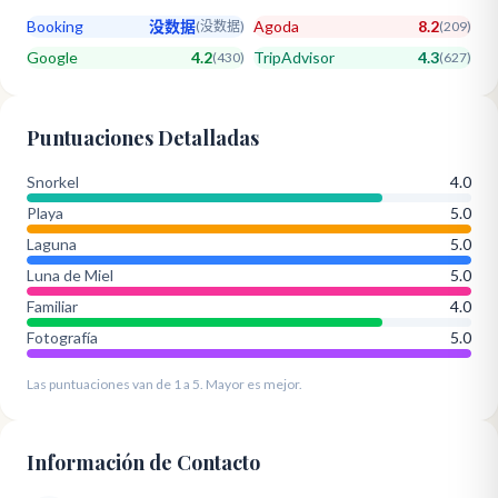
Booking
没数据
Agoda
8.2
(
没数据
)
(
209
)
Google
4.2
TripAdvisor
4.3
(
430
)
(
627
)
Puntuaciones Detalladas
Snorkel
4.0
Playa
5.0
Laguna
5.0
Luna de Miel
5.0
Familiar
4.0
Fotografía
5.0
Las puntuaciones van de 1 a 5. Mayor es mejor.
Información de Contacto