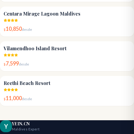
4.2
Centara Mirage Lagoon Maldives
10,850
$
desde
4.6
Vilamendhoo Island Resort
7,599
$
desde
4.3
Reethi Beach Resort
11,000
$
desde
YEIN.CN
Y
Maldives Expert