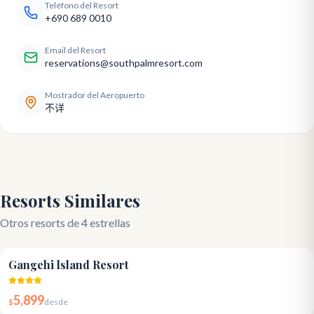
Teléfono del Resort
+690 689 0010
Email del Resort
reservations@southpalmresort.com
Mostrador del Aeropuerto
不详
Resorts Similares
Otros resorts de 4 estrellas
4.6
Gangehi lsland Resort
5,899
$
desde