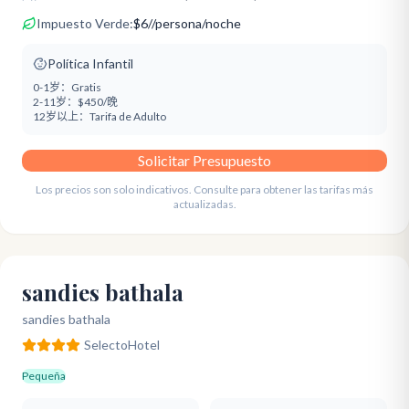
Impuesto Verde:
$
6
/
/persona/noche
Política Infantil
0-1岁：
Gratis
2-11岁：
$450/晚
12岁以上：
Tarifa de Adulto
Solicitar Presupuesto
Los precios son solo indicativos. Consulte para obtener las tarifas más
actualizadas.
sandies bathala
sandies bathala
Selecto
Hotel
Pequeña