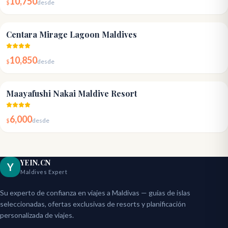
10,750
$
desde
4.2
Centara Mirage Lagoon Maldives
10,850
$
desde
4.3
Maayafushi Nakai Maldive Resort
6,000
$
desde
YEIN.CN
Y
Maldives Expert
Su experto de confianza en viajes a Maldivas — guías de islas
seleccionadas, ofertas exclusivas de resorts y planificación
personalizada de viajes.