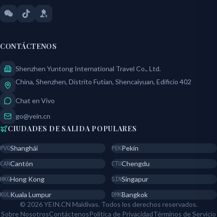
CONTÁCTENOS
Shenzhen Yuntong International Travel Co., Ltd.
China, Shenzhen, Distrito Futian, Shencaiyuan, Edificio 402
Chat en Vivo
go@yein.cn
CIUDADES DE SALIDA POPULARES
Shanghái
Pekín
PVG
PEK
Cantón
Chengdu
CAN
CTU
Hong Kong
Singapur
HKG
SIN
Kuala Lumpur
Bangkok
KUL
DMK
© 2026 YEIN.CN Maldivas. Todos los derechos reservados.
Sobre Nosotros
Contáctenos
Política de Privacidad
Términos de Servicio