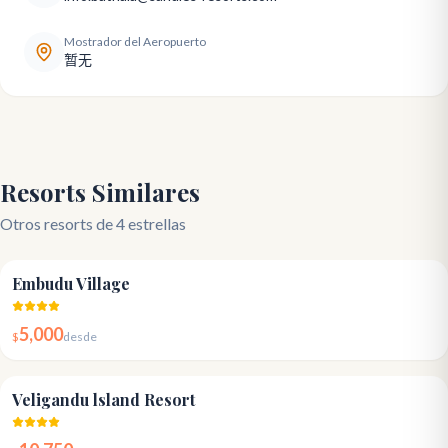
Mostrador del Aeropuerto
暂无
Resorts Similares
Otros resorts de 4 estrellas
4.2
Embudu Village
5,000
$
desde
4.5
Veligandu lsland Resort