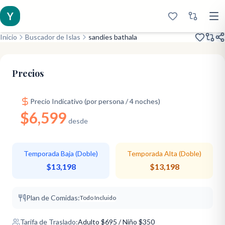
Y
Inicio
Buscador de Islas
sandies bathala
Inaugurado 2019
Boutique Occidental
Paraíso del Snorkel
Precios
Precio Indicativo (por persona / 4 noches)
$6,599
desde
Temporada Baja (Doble)
Temporada Alta (Doble)
$13,198
$13,198
Plan de Comidas:
Todo Incluido
Tarifa de Traslado:
Adulto
$
695
/ Niño $350