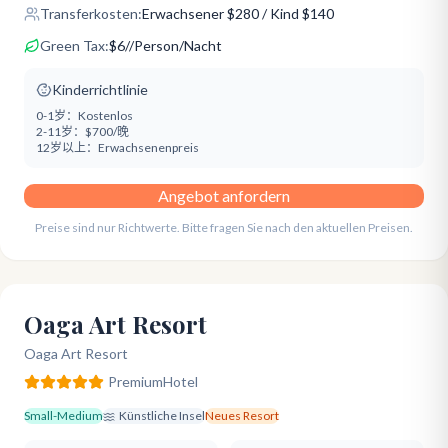
Transferkosten:
Erwachsener
$
280
/ Kind $140
Green Tax:
$
6
/
/Person/Nacht
Kinderrichtlinie
0-1岁：
Kostenlos
2-11岁：
$700/晚
12岁以上：
Erwachsenenpreis
Angebot anfordern
Preise sind nur Richtwerte. Bitte fragen Sie nach den aktuellen Preisen.
Oaga Art Resort
Oaga Art Resort
Premium
Hotel
Small-Medium
Künstliche Insel
Neues Resort