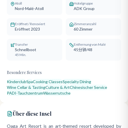
Atoll
Hotelgruppe
Nord-Malé-Atoll
ADK Group
Eröffnet / Renoviert
Zimmeranzahl
Eröffnet 2023
60
Zimmer
Transfer
Entfernung von Malé
Schnellboot
45分钟/48
45 Min.
Besondere Services
Kinderclub
Spa
Cooking Classes
Specialty Dining
Wine Cellar & Tasting
Culture & Art
Chinesischer Service
PADI-Tauchzentrum
Wasserrutsche
Über diese Insel
Oaga Art Resort is an art-themed resort developed by