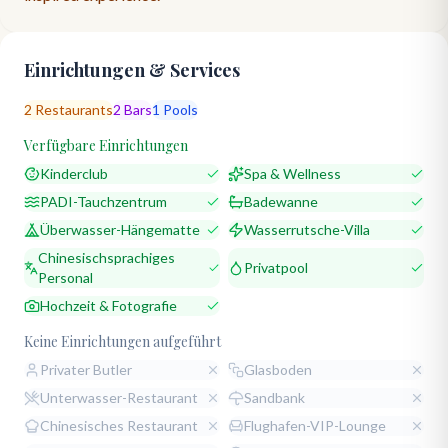
Einrichtungen & Services
2
Restaurants
2
Bars
1
Pools
Verfügbare Einrichtungen
Kinderclub
Spa & Wellness
PADI-Tauchzentrum
Badewanne
Überwasser-Hängematte
Wasserrutsche-Villa
Chinesischsprachiges
Privatpool
Personal
Hochzeit & Fotografie
Keine Einrichtungen aufgeführt
Privater Butler
Glasboden
Unterwasser-Restaurant
Sandbank
Chinesisches Restaurant
Flughafen-VIP-Lounge