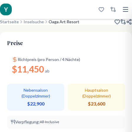
Y
Startseite
Inselsuche
Oaga Art Resort
Eröffnet 2023
Ocean Slide
Artistic Style
Preise
Richtpreis (pro Person / 4 Nächte)
$11,450
ab
Nebensaison
Hauptsaison
(Doppelzimmer)
(Doppelzimmer)
$22,900
$23,600
Verpflegung:
All-Inclusive