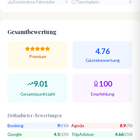
Kostenlose Fahrräder
Tennisplatz
Gesamtbewertung
4.76
Premium
Gästebewertung
9.01
100
Gesamtpunktzahl
Empfehlung
Drittanbieter-Bewertungen
Booking
9
Agoda
8.9
(
213
)
(
75
)
Google
4.5
TripAdvisor
4.66
(
135
)
(
253
)