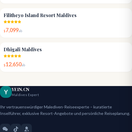
4.8
Filitheyo Island Resort Maldives
7,099
$
ab
4.8
Dhigali Maldives
12,650
$
ab
YEIN.CN
Y
Maldives Expert
Ihr vertrauenswürdiger Malediven-Reiseexperte – kuratierte
Inselführer, exklusive Resort-Angebote und persönliche Reiseplanung.