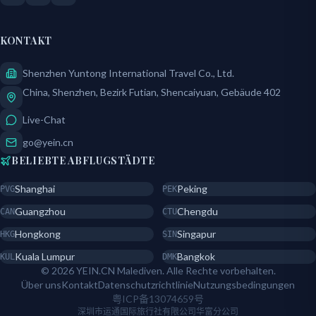
KONTAKT
Shenzhen Yuntong International Travel Co., Ltd.
China, Shenzhen, Bezirk Futian, Shencaiyuan, Gebäude 402
Live-Chat
go@yein.cn
BELIEBTE ABFLUGSTÄDTE
Shanghai
Peking
PVG
PEK
Guangzhou
Chengdu
CAN
CTU
Hongkong
Singapur
HKG
SIN
Kuala Lumpur
Bangkok
KUL
DMK
© 2026 YEIN.CN Malediven. Alle Rechte vorbehalten.
Über uns
Kontakt
Datenschutzrichtlinie
Nutzungsbedingungen
粤ICP备13074659号
深圳市运通国际旅行社有限公司华富分公司