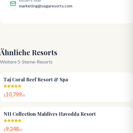
Resort-E-Mail
marketing@oagaresorts.com
Ähnliche Resorts
Weitere 5-Sterne-Resorts
4.8
Taj Coral Reef Resort & Spa
10,799
$
ab
4.8
NH Collection Maldives Havodda Resort
9,248
$
ab