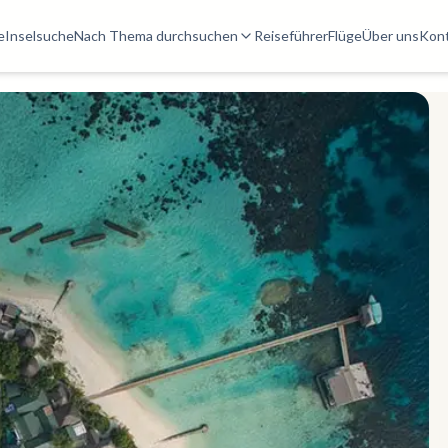
e
Inselsuche
Nach Thema durchsuchen
Reiseführer
Flüge
Über uns
Kon