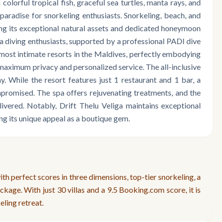
 colorful tropical fish, graceful sea turtles, manta rays, and
 paradise for snorkeling enthusiasts. Snorkeling, beach, and
ing its exceptional natural assets and dedicated honeymoon
cuba diving enthusiasts, supported by a professional PADI dive
nd most intimate resorts in the Maldives, perfectly embodying
maximum privacy and personalized service. The all-inclusive
. While the resort features just 1 restaurant and 1 bar, a
mpromised. The spa offers rejuvenating treatments, and the
vered. Notably, Drift Thelu Veliga maintains exceptional
ng its unique appeal as a boutique gem.
ith perfect scores in three dimensions, top-tier snorkeling, a
package. With just 30 villas and a 9.5 Booking.com score, it is
eling retreat.