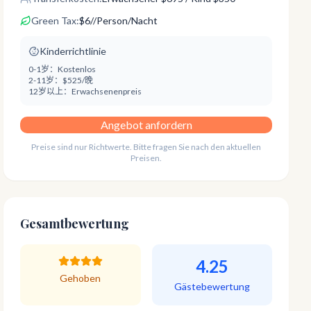
Green Tax:
$
6
/
/Person/Nacht
Kinderrichtlinie
0-1岁：
Kostenlos
2-11岁：
$525/晚
12岁以上：
Erwachsenenpreis
Angebot anfordern
Preise sind nur Richtwerte. Bitte fragen Sie nach den aktuellen
Preisen.
Gesamtbewertung
4.25
Gehoben
Gästebewertung