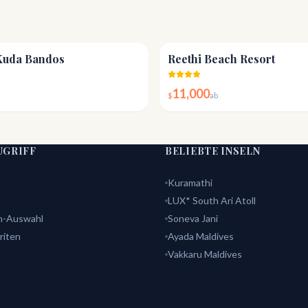
4.3
Kuda Bandos
Reethi Beach Resort
11,000
$
ab
UGRIFF
BELIEBTE INSELN
Kuramathi
LUX* South Ari Atoll
n-Auswahl
Soneva Jani
riten
Ayada Maldives
Vakkaru Maldives