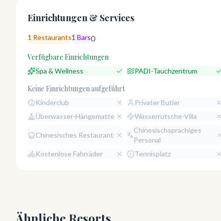
Einrichtungen & Services
1
Restaurants
1
Bars
0
Verfügbare Einrichtungen
Spa & Wellness
PADI-Tauchzentrum
Keine Einrichtungen aufgeführt
Kinderclub
Privater Butler
Überwasser-Hängematte
Wasserrutsche-Villa
Chinesischsprachiges
Chinesisches Restaurant
Personal
Kostenlose Fahrräder
Tennisplatz
Ähnliche Resorts