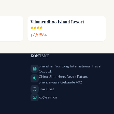
4.3
4.6
Vilamendhoo Island Resort
7,599
$
ab
KONTAKT
Shenzhen Yuntong International Travel
Co., Ltd.
China, Shenzhen, Bezirk Futian,
Shencaiyuan, Gebäude 402
Live-Chat
go@yein.cn