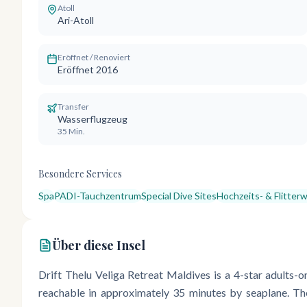
Atoll
Ari-Atoll
Eröffnet / Renoviert
Eröffnet 2016
Transfer
Wasserflugzeug
35 Min.
Besondere Services
Spa
PADI-Tauchzentrum
Special Dive Sites
Hochzeits- & Flitter
Über diese Insel
Drift Thelu Veliga Retreat Maldives is a 4-star adults-on
reachable in approximately 35 minutes by seaplane. The 