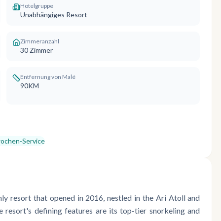
Hotelgruppe
Unabhängiges Resort
Zimmeranzahl
30
Zimmer
Entfernung von Malé
90KM
wochen-Service
ly resort that opened in 2016, nestled in the Ari Atoll and
resort's defining features are its top-tier snorkeling and