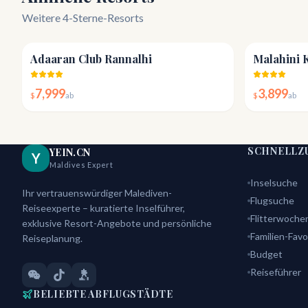
Weitere 4-Sterne-Resorts
4.6
Adaaran Club Rannalhi
Malahini 
7,999
3,899
$
ab
$
ab
SCHNELLZ
YEIN.CN
Y
Maldives Expert
Inselsuche
Ihr vertrauenswürdiger Malediven-
Flugsuche
Reiseexperte – kuratierte Inselführer,
Flitterwoche
exklusive Resort-Angebote und persönliche
Familien-Favo
Reiseplanung.
Budget
Reiseführer
BELIEBTE ABFLUGSTÄDTE