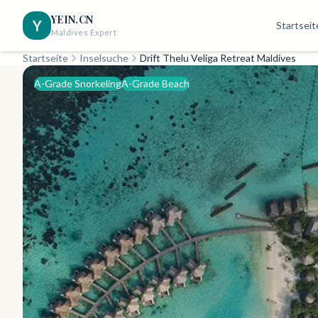
YEIN.CN
Y
Startseit
Maldives Expert
Startseite
Inselsuche
Drift Thelu Veliga Retreat Maldives
A-Grade Snorkeling
A-Grade Beach