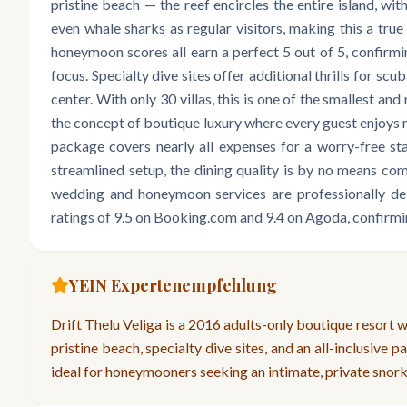
pristine beach — the reef encircles the entire island, with
even whale sharks as regular visitors, making this a true
honeymoon scores all earn a perfect 5 out of 5, confirm
focus. Specialty dive sites offer additional thrills for s
center. With only 30 villas, this is one of the smallest a
the concept of boutique luxury where every guest enjoys 
package covers nearly all expenses for a worry-free stay
streamlined setup, the dining quality is by no means co
wedding and honeymoon services are professionally deli
ratings of 9.5 on Booking.com and 9.4 on Agoda, confirmi
YEIN Expertenempfehlung
Drift Thelu Veliga is a 2016 adults-only boutique resort w
pristine beach, specialty dive sites, and an all-inclusive 
ideal for honeymooners seeking an intimate, private snork