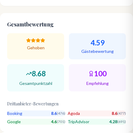
Gesamtbewertung
4.59
Gehoben
Gästebewertung
8.68
100
Gesamtpunktzahl
Empfehlung
Drittanbieter-Bewertungen
Booking
8.6
Agoda
8.6
(
476
)
(
477
)
Google
4.6
TripAdvisor
4.28
(
701
)
(
691
)