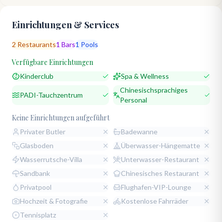
Einrichtungen & Services
2
Restaurants
1
Bars
1
Pools
Verfügbare Einrichtungen
Kinderclub
Spa & Wellness
Chinesischsprachiges
PADI-Tauchzentrum
Personal
Keine Einrichtungen aufgeführt
Privater Butler
Badewanne
Glasboden
Überwasser-Hängematte
Wasserrutsche-Villa
Unterwasser-Restaurant
Sandbank
Chinesisches Restaurant
Privatpool
Flughafen-VIP-Lounge
Hochzeit & Fotografie
Kostenlose Fahrräder
Tennisplatz