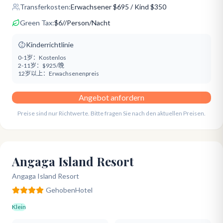
Transferkosten:
Erwachsener
$
695
/ Kind $350
Green Tax:
$
6
/
/Person/Nacht
Kinderrichtlinie
0-1岁：
Kostenlos
2-11岁：
$925/晚
12岁以上：
Erwachsenenpreis
Angebot anfordern
Preise sind nur Richtwerte. Bitte fragen Sie nach den aktuellen Preisen.
Angaga Island Resort
Angaga Island Resort
Gehoben
Hotel
Klein