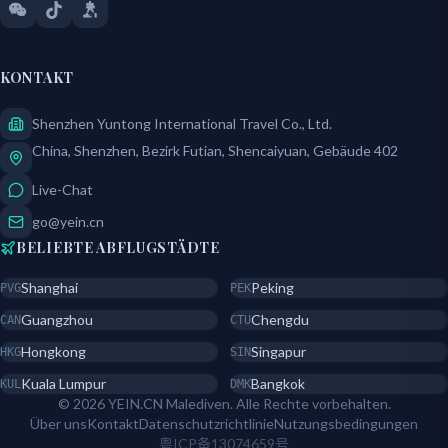
KONTAKT
Shenzhen Yuntong International Travel Co., Ltd.
China, Shenzhen, Bezirk Futian, Shencaiyuan, Gebäude 402
Live-Chat
go@yein.cn
BELIEBTE ABFLUGSTÄDTE
Shanghai
Peking
PVG
PEK
Guangzhou
Chengdu
CAN
CTU
Hongkong
Singapur
HKG
SIN
Kuala Lumpur
Bangkok
KUL
DMK
© 2026 YEIN.CN Malediven. Alle Rechte vorbehalten.
Über uns
Kontakt
Datenschutzrichtlinie
Nutzungsbedingungen
粤ICP备13074659号