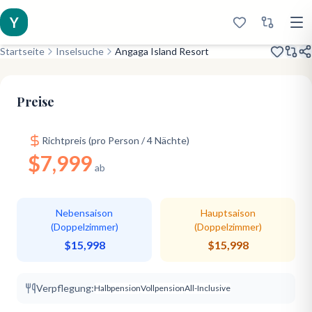
Y
Startseite
Inselsuche
Angaga Island Resort
Renoviert 2019
Snorkeling Island
Classic Island
Preise
Richtpreis (pro Person / 4 Nächte)
$7,999
ab
Nebensaison
Hauptsaison
(Doppelzimmer)
(Doppelzimmer)
$15,998
$15,998
Verpflegung:
Halbpension
Vollpension
All-Inclusive