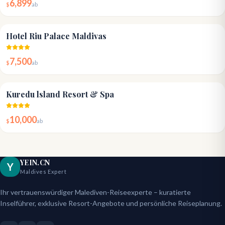
6,899
$
ab
4.4
Hotel Riu Palace Maldivas
7,500
$
ab
4.3
Kuredu lsland Resort & Spa
10,000
$
ab
YEIN.CN
Y
Maldives Expert
Ihr vertrauenswürdiger Malediven-Reiseexperte – kuratierte
Inselführer, exklusive Resort-Angebote und persönliche Reiseplanung.