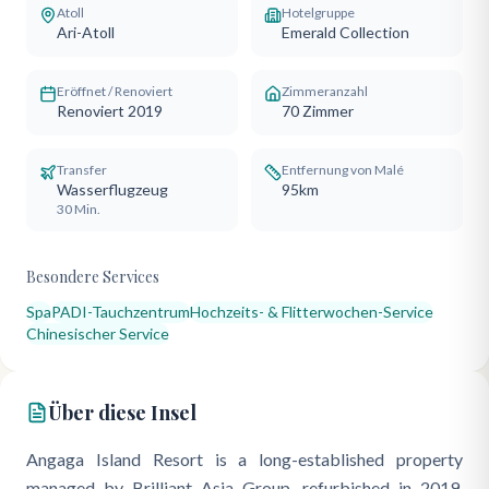
Atoll
Hotelgruppe
Ari-Atoll
Emerald Collection
Eröffnet / Renoviert
Zimmeranzahl
Renoviert 2019
70
Zimmer
Transfer
Entfernung von Malé
Wasserflugzeug
95km
30 Min.
Besondere Services
Spa
PADI-Tauchzentrum
Hochzeits- & Flitterwochen-Service
Chinesischer Service
Über diese Insel
Angaga Island Resort is a long-established property
managed by Brilliant Asia Group, refurbished in 2019,