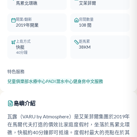
馬累北環礁
艾茉菲爾
開業/翻新
房間數量
2019年開業
108
間
上島方式
距馬累
快艇
38KM
40分鐘
特色服務
兒童俱樂部
水療中心
PADI潛水中心
健身房
中文服務
島嶼介紹
瓦露（VARU by Atmosphere）是艾茉菲爾集團於2019年
在馬爾代夫打造的價效比家庭度假村，坐落於馬累北環
礁，快艇約40分鐘即可抵達。度假村最大的亮點在於其