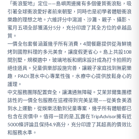
「衝浪聖地」定位——島嶼周邊擁有多個優質衝浪點，吸
引著全球衝浪愛好者前來朝聖，同時也是初學者體驗衝浪
樂趣的理想之地。六維評分中瀉湖、沙灘、親子、攝影、
蜜月五項全部獲滿分5分，充分印證了其全方位的卓越品
質。
一價全包套餐涵蓋幾乎所有消費，4間餐廳提供從海鮮燒
烤到國際料理的多元美食，讓度假更省心。島上共設108
間別墅，規模適中，玻璃地板和網床設計成為打卡拍照的
絕佳道具。兒童俱樂部設施完善，讓親子家庭找到無窮樂
趣，PADI潛水中心專業性強，水療中心提供放鬆身心的
護理。
中文服務團隊配置齊全，讓溝通無障礙。艾茉菲爾集團標
誌性的一價全包服務在這裡得到完美呈現——從美食美酒
到水上運動，從娛樂活動到兒童專案，幾乎所有體驗都已
包含在房價中。值得一提的是,瓦露在TripAdvisor擁有近
5000條評論且保持4.9高分，充分印證了其超高的價效比
和服務水準。