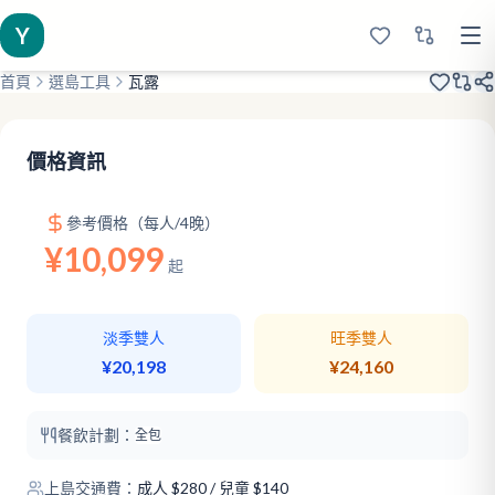
Y
首頁
選島工具
瓦露
2019開業
衝浪聖地
價效比島
價格資訊
參考價格（每人/4晚）
¥10,099
起
淡季雙人
旺季雙人
¥20,198
¥24,160
餐飲計劃：
全包
上島交通費：
成人
$
280
/ 兒童 $140