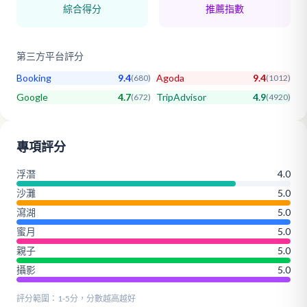
綜合得分
推薦指數
第三方平台評分
Booking
9.4
Agoda
9.4
(
680
)
(
1012
)
Google
4.7
TripAdvisor
4.9
(
672
)
(
4920
)
專項評分
浮潛
4.0
沙灘
5.0
瀉湖
5.0
蜜月
5.0
親子
5.0
攝影
5.0
評分範圍：1-5分，分數越高越好