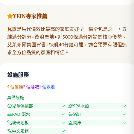
YEIN專家推薦
瓦露是馬代價效比最高的家庭友好型一價全包島之一，五
維滿分評分+衝浪聖地+近5000條滿分評論是核心優勢。
艾茉菲爾集團背書+快艇40分鐘可達，適合預算有限但追
求全方位品質的家庭和情侶。
設施服務
4
個餐廳
2
個酒吧
1
個泳池
具備設施
兒童俱樂部
SPA水療
PADI潛水
浴缸
玻璃地板
網床
中文服務