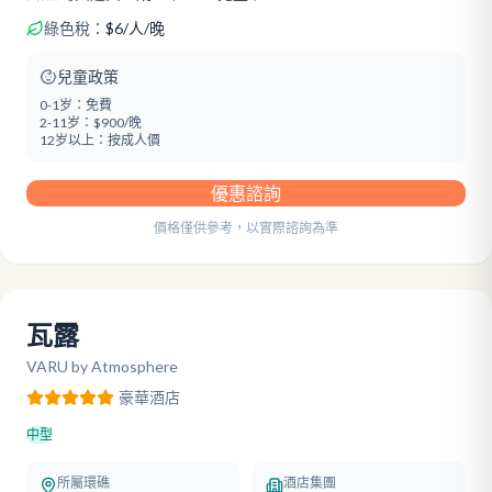
綠色稅：
$
6
/
人/晚
兒童政策
0-1岁：
免費
2-11岁：
$900/晚
12岁以上：
按成人價
優惠諮詢
價格僅供參考，以實際諮詢為準
瓦露
VARU by Atmosphere
豪華
酒店
中型
所屬環礁
酒店集團