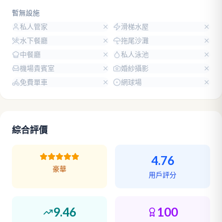
暫無設施
私人管家
滑梯水屋
水下餐廳
拖尾沙灘
中餐廳
私人泳池
機場貴賓室
婚紗攝影
免費單車
網球場
綜合評價
4.76
豪華
用戶評分
9.46
100