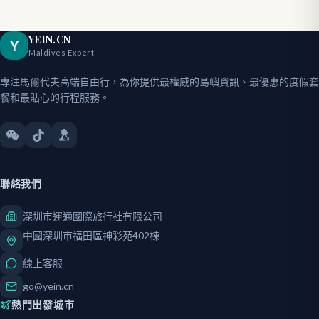
YEIN.CN
Y
Maldives Expert
專注馬爾代夫高端自由行，為你提供最權威的島嶼資訊、最優惠的度假套
餐和最貼心的行程服務。
聯絡我們
深圳市運通國際旅行社有限公司
中國深圳市福田區神彩苑402棟
線上客服
go@yein.cn
熱門出發城市